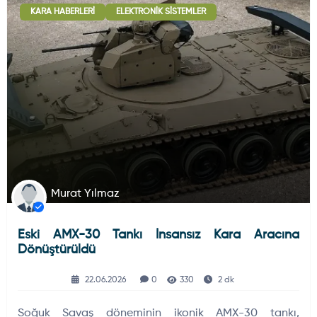
KARA HABERLERI
ELEKTRONIK SISTEMLER
Deniz Haberleri
223
Uydu ve Uzay Haberi
44
Silah ve Mühimmatlar
231
Murat Yılmaz
Eski AMX-30 Tankı İnsansız Kara Aracına
Füze ve Roketler
226
Dönüştürüldü
22.06.2026
0
330
2 dk
Elektronik Sistemler
537
Soğuk Savaş döneminin ikonik AMX-30 tankı,