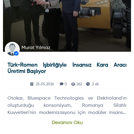
Murat Yılmaz
Türk-Romen İşbirliğiyle İnsansız Kara Aracı
Üretimi Başlıyor
25.05.2026
0
262
2 dk
Otokar, Bluespace Technologies ve Elektroland'ın
oluşturduğu konsorsiyum, Romanya Silahlı
Kuvvetleri'nin modernizasyonu için modüler insansız
kara aracı geliştiriyor.
Devamını Oku