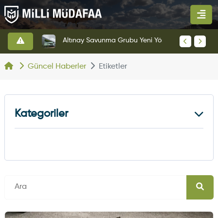
Altınay Savunma Grubu Yeni Yönetim Yapısına Geçti
KAAN'ın Yeni Prototipi Pist Testlerine Başladı
Güncel Haberler
Etiketler
Kategoriler
Kara Haberleri
374
Hava Haberleri
630