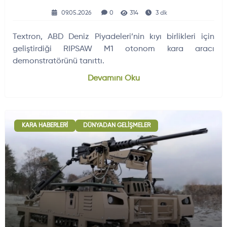
09.05.2026
0
314
3 dk
Textron, ABD Deniz Piyadeleri’nin kıyı birlikleri için
geliştirdiği RIPSAW M1 otonom kara aracı
demonstratörünü tanıttı.
Devamını Oku
KARA HABERLERI
DÜNYADAN GELIŞMELER