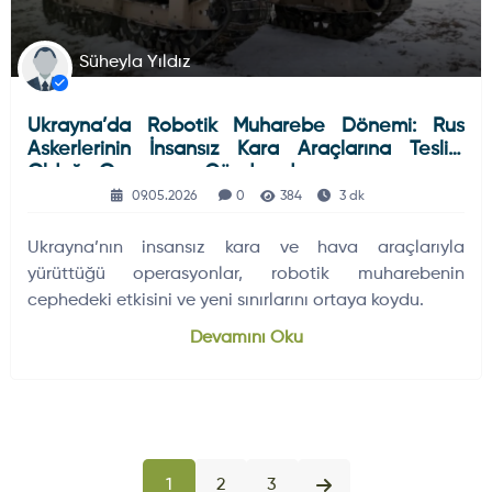
Süheyla Yıldız
Ukrayna’da Robotik Muharebe Dönemi: Rus
Askerlerinin İnsansız Kara Araçlarına Teslim
Olduğu Operasyon Gündemde
09.05.2026
0
384
3 dk
Ukrayna’nın insansız kara ve hava araçlarıyla
yürüttüğü operasyonlar, robotik muharebenin
cephedeki etkisini ve yeni sınırlarını ortaya koydu.
Devamını Oku
1
2
3