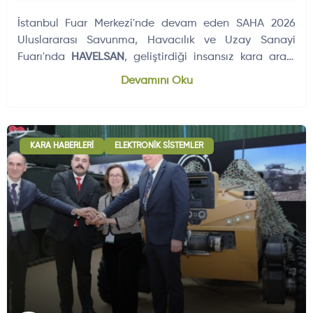
İstanbul Fuar Merkezi'nde devam eden SAHA 2026
Uluslararası Savunma, Havacılık ve Uzay Sanayi
Fuarı'nda
HAVELSAN
, geliştirdiği insansız kara aracı
BARKAN 3'ü ilk…
Devamını Oku
KARA HABERLERI
ELEKTRONIK SISTEMLER