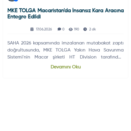
MKE TOLGA Macaristan'da İnsansız Kara Aracına
Entegre Edildi
17.06.2026
0
190
2 dk
SAHA 2026 kapsamında imzalanan mutabakat zaptı
doğrultusunda, MKE TOLGA Yakın Hava Savunma
Sistemi'nin Macar şirketi HT Division tarafından
geliştirilen 6×6…
Devamını Oku