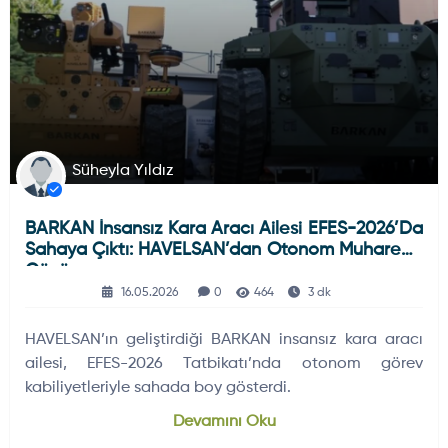
Süheyla Yıldız
BARKAN İnsansız Kara Aracı Ailesi EFES-2026’da
Sahaya Çıktı: HAVELSAN’dan Otonom Muharebe
Gücü
16.05.2026
0
464
3 dk
HAVELSAN’ın geliştirdiği BARKAN insansız kara aracı
ailesi, EFES-2026 Tatbikatı’nda otonom görev
kabiliyetleriyle sahada boy gösterdi.
Devamını Oku