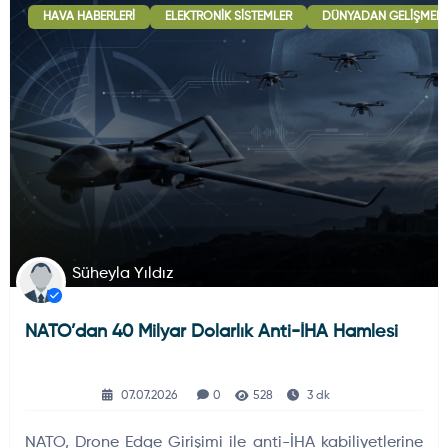
HAVA HABERLERI
ELEKTRONIK SISTEMLER
DÜNYADAN GELIŞMELE
Deniz Haberleri
223
Uydu ve Uzay Haberi
44
Silah ve Mühimmatlar
231
Süheyla Yıldız
NATO’dan 40 Milyar Dolarlık Anti-İHA Hamlesi
Füze ve Roketler
226
07.07.2026
0
528
3 dk
Elektronik Sistemler
537
NATO, Drone Edge Girişimi ile anti-İHA kabiliyetlerine