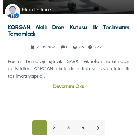
Murat Yılmaz
KORGAN Akıllı Dron Kutusu İlk Teslimatını
Tamamladı
25.05.2026
0
235
2 dk
Pasifik Teknoloji iştiraki SAVX Teknoloji tarafından
geliştirilen KORGAN akıllı dron kutusu sisteminin ilk
teslimatı yapıldı.
Devamını Oku
1
2
3
4