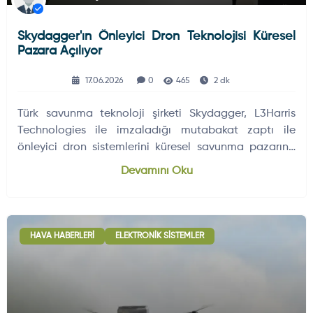
Skydagger'ın Önleyici Dron Teknolojisi Küresel
Pazara Açılıyor
17.06.2026
0
465
2 dk
Türk savunma teknoloji şirketi Skydagger, L3Harris
Technologies ile imzaladığı mutabakat zaptı ile
önleyici dron sistemlerini küresel savunma pazarına
sunuyor.
Devamını Oku
HAVA HABERLERI
ELEKTRONIK SISTEMLER