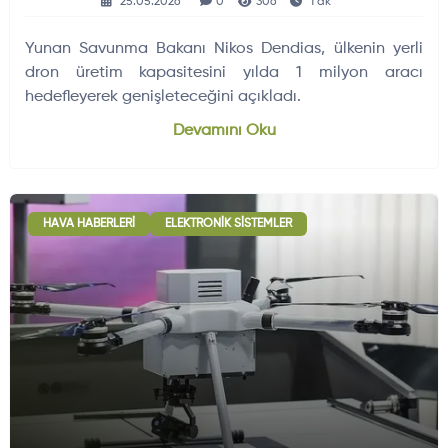
25.05.2026
0
306
1 dk
Yunan Savunma Bakanı Nikos Dendias, ülkenin yerli
dron üretim kapasitesini yılda 1 milyon aracı
hedefleyerek genişleteceğini açıkladı.
Devamını Oku
HAVA HABERLERI
ELEKTRONIK SISTEMLER