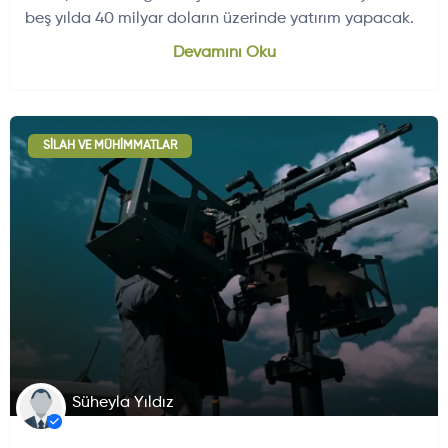
beş yılda 40 milyar doların üzerinde yatırım yapacak.
Devamını Oku
Dünyadan Gelişmeler
704
SILAH VE MÜHIMMATLAR
Süheyla Yıldız