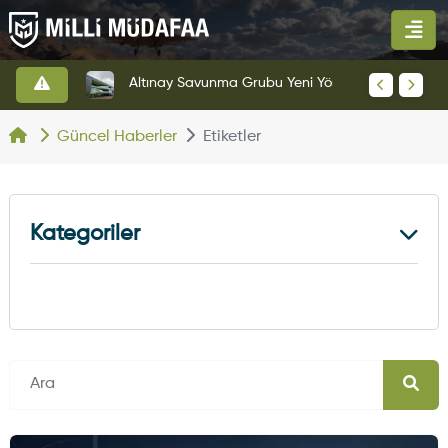
HAVELSAN’dan Azerbaycan Hava Kuvvetlerine Kritik Komuta Kontrol Sistemi İhracatı
Altınay Savunma Grubu Yeni Yönetim Yapısına Geçti
Güncel Haberler
Etiketler
Kategoriler
Kara Haberleri
374
Hava Haberleri
630