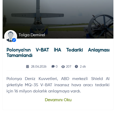
Tolga Demirel
Polonya'nın V-BAT İHA Tedariki Anlaşması
Tamamlandı
28.06.2026
0
207
2 dk
Polonya Deniz Kuvvetleri, ABD merkezli Shield AI
şirketiyle MQ-35 V-BAT insansız hava aracı tedariki
için 16 milyon dolarlık anlaşmaya vardı.
Devamını Oku