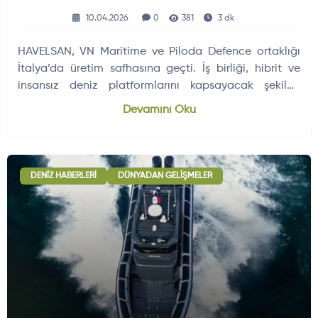
10.04.2026
0
381
3 dk
HAVELSAN, VN Maritime ve Piloda Defence ortaklığı
İtalya’da üretim safhasına geçti. İş birliği, hibrit ve
insansız deniz platformlarını kapsayacak şekilde
genişletildi.
Devamını Oku
DENIZ HABERLERI
DÜNYADAN GELIŞMELER