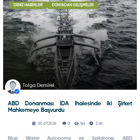
DENIZ HABERLERI
DÜNYADAN GELIŞMELER
Deniz Haberleri
223
Uydu ve Uzay Haberi
44
Silah ve Mühimmatlar
231
Tolga Demirel
ABD Donanması İDA Ihalesinde Iki Şirket
Füze ve Roketler
226
Mahkemeye Başvurdu
20.07.2026
0
162
2 dk
Elektronik Sistemler
537
Blue Water Autonomy ve Saildrone, ABD