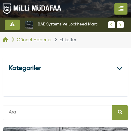
KAAN Savaş Uçağı Ön Uçuş Taksi Testini Başarıyla Tamamladı
BAE Systems Ve Lockheed Martin'den Blizzard Çok Görevli İHA
Güncel Haberler
Etiketler
Kategoriler
Kara Haberleri
374
Hava Haberleri
630