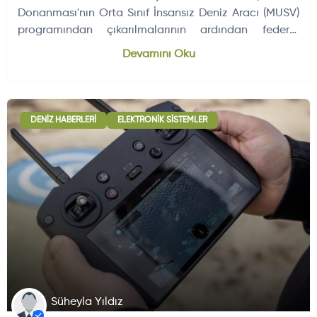
Donanması'nın Orta Sınıf İnsansız Deniz Aracı (MUSV)
programından çıkarılmalarının ardından federal
mahkemede dava açtı.
Dünyadan Gelişmeler
704
Devamını Oku
DENIZ HABERLERI
ELEKTRONIK SISTEMLER
Süheyla Yıldız