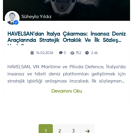
Süheyla Yıldız
HAVELSAN’dan İtalya Çıkarması: İnsansız Deniz
Araçlarında Stratejik Ortaklık Ve İlk Sözleşme
Hedefi
14.02.2026
0
752
2 dk
HAVELSAN, VN Maritime ve Piloda Defence, İtalya’da
insansız ve hibrit deniz platformları geliştirmek için
stratejik işbirliği anlaşması imzaladı. İlk sözleşmenin
2026’nın ilk yarısında yapılması hedefleniyor.
Devamını Oku
1
2
3