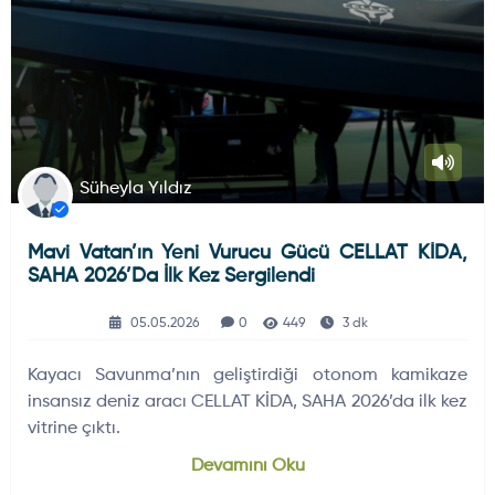
Süheyla Yıldız
Mavi Vatan’ın Yeni Vurucu Gücü CELLAT KİDA,
SAHA 2026’da İlk Kez Sergilendi
05.05.2026
0
449
3 dk
Kayacı Savunma’nın geliştirdiği otonom kamikaze
insansız deniz aracı CELLAT KİDA, SAHA 2026’da ilk kez
vitrine çıktı.
Devamını Oku