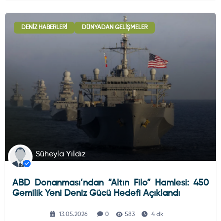
DENIZ HABERLERI
DÜNYADAN GELIŞMELER
Süheyla Yıldız
ABD Donanması’ndan “Altın Filo” Hamlesi: 450
Gemilik Yeni Deniz Gücü Hedefi Açıklandı
13.05.2026
0
583
4 dk