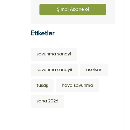
Şimdi Abone ol
Etiketler
savunma sanayi
savunma sanayii
aselsan
tusaş
hava savunma
saha 2026