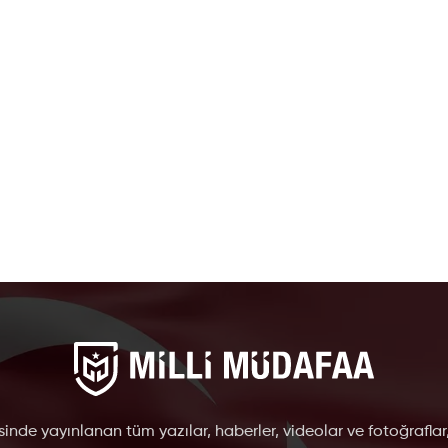
inde yayınlanan tüm yazılar, haberler, videolar ve fotoğraflar