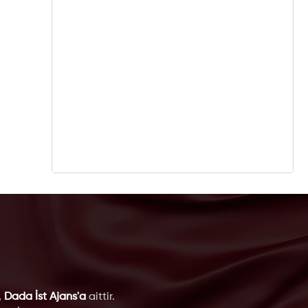
,
Dada İst Ajans'a
aittir.