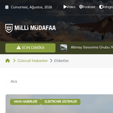
Cumartesi, Ağustos, 2026
Video
Podcast
İnfogra
HAVELSAN’dan Azerbaycan Hava Kuvvetlerine Kritik Komuta Kontrol Sistemi İhracatı
Altınay Savunma Grubu Ye
SON DAKİKA
Güncel Haberler
Etiketler
HAVA HABERLERI
ELEKTRONIK SISTEMLER