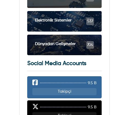
Elektronik Sistemler
537
Dünyadan Gelişmeler
704
Social Media Accounts
9.5 B
Takipçi
9.5 B