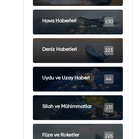
Hava Haberleri
630
Deniz Haberleri
223
Uydu ve Uzay Haberi
44
Silah ve Mühimmatlar
231
Füze ve Roketler
226