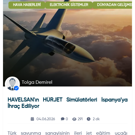
HAVA HABERLERI
ELEKTRONIK SISTEMLER
DÜNYADAN GELIŞMELE
Deniz Haberleri
223
Uydu ve Uzay Haberi
44
Silah ve Mühimmatlar
231
Tolga Demirel
HAVELSAN'ın HÜRJET Simülatörleri İspanya'ya
Füze ve Roketler
226
İhraç Ediliyor
04.06.2026
0
291
2 dk
Elektronik Sistemler
537
Türk savunma sanayisinin ileri jet eğitim uçağı