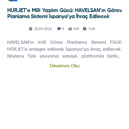
HÜRJET’e Milli Yazılım Gücü: HAVELSAN’ın Görev
Planlama Sistemi İspanya’ya İhraç Edilecek
22.04.2026
0
649
3 dk
HAVELSAN’ın milli Görev Planlama Sistemi FSGP,
HÜRJET’e entegre edilerek İspanya’ya ihraç edilecek.
Böylece Türk savunma sanayii, platformla birlikte
kritik görev yazılımını da Avrupa pazarına taşımış
Devamını Oku
olacak.