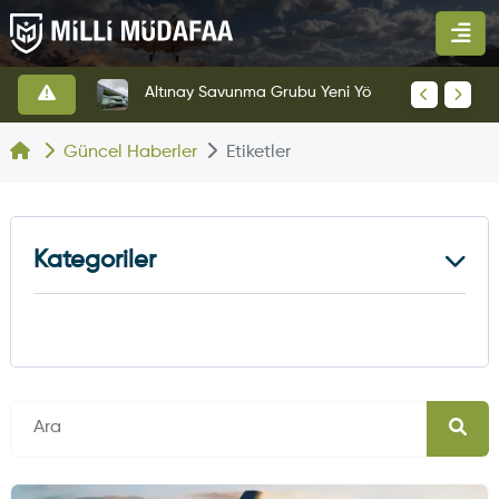
HAVELSAN’dan Azerbaycan Hava Kuvvetlerine Kritik Komuta Kontrol Sistemi İhracatı
Altınay Savunma Grubu Yeni Yönetim Yapısına Geçti
Güncel Haberler
Etiketler
Kategoriler
Kara Haberleri
374
Hava Haberleri
630