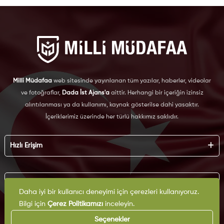
Milli Müdafaa
web sitesinde yayınlanan tüm yazılar, haberler, videolar
ve fotoğraflar,
Dada İst Ajans'a
aittir. Herhangi bir içeriğin izinsiz
alıntılanması ya da kullanımı, kaynak gösterilse dahi yasaktır.
İçeriklerimiz üzerinde her türlü hakkımız saklıdır.
Hızlı Erişim
Hakkımızda
Künye
Kurumsal
Reklam
Daha iyi bir kullanıcı deneyimi için çerezleri kullanıyoruz.
İş Birliği
Bilgi için
Çerez Politikamızı
inceleyin.
KVKK
Arşiv
Çerez Politikası
Seçenekler
İletişim