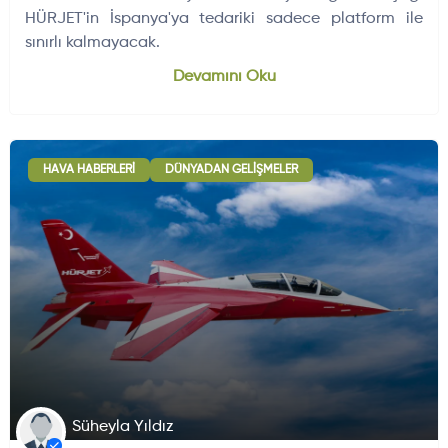
HÜRJET'in İspanya'ya tedariki sadece platform ile
sınırlı kalmayacak.
Dünyadan Gelişmeler
704
Devamını Oku
HAVA HABERLERI
DÜNYADAN GELIŞMELER
Süheyla Yıldız