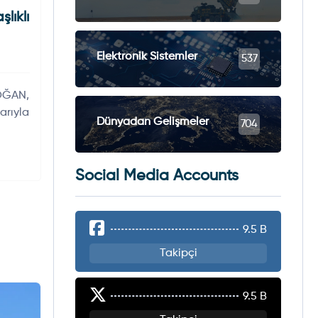
ıklı
Elektronik Sistemler
537
OĞAN,
rıyla
Dünyadan Gelişmeler
704
Social Media Accounts
9.5 B
Takipçi
9.5 B