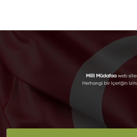
Milli Müdafaa
web sites
Herhangi bir içeriğin izi
K