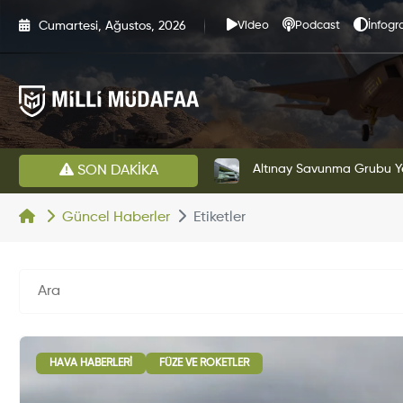
Cumartesi, Ağustos, 2026
Video
Podcast
İnfogra
HAVELSAN’dan Azerbaycan Hava Kuvvetlerine Kritik Komuta Kontrol Sistemi İhracatı
Altınay Savunma Grubu Ye
SON DAKİKA
Güncel Haberler
Etiketler
HAVA HABERLERI
FÜZE VE ROKETLER