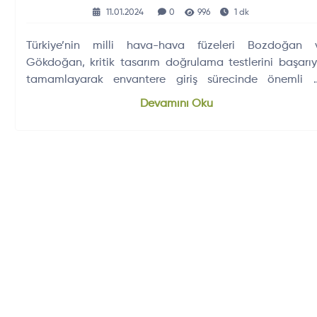
11.01.2024
0
996
1 dk
Türkiye’nin milli hava-hava füzeleri Bozdoğan 
Gökdoğan, kritik tasarım doğrulama testlerini başarıy
tamamlayarak envantere giriş sürecinde önemli b
aşamayı geçti.
Devamını Oku