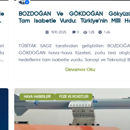
de
BOZDOĞAN Ve GÖKDOĞAN Gökyüzü
ri
Tam Isabetle Vurdu: Türkiye’nin Milli 
Hava Füzelerinde Yeni Başarı
19.10.2025
0
1.2B
1 dk
ri
TÜBİTAK SAGE tarafından geliştirilen BOZDOĞ
la
GÖKDOĞAN hava-hava füzeleri, zorlu test atışla
ki
hedeflerini tam isabetle vurdu. Sanayi ve Teknoloji 
Kacır, füzeleri “gök vatanın iki pençesi” olarak nitelen
Devamını Oku
HAVA HABERLERI
FÜZE VE ROKETLER