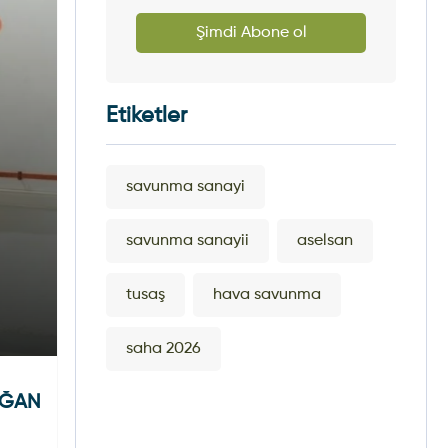
Şimdi Abone ol
Etiketler
savunma sanayi
savunma sanayii
aselsan
tusaş
hava savunma
saha 2026
DOĞAN