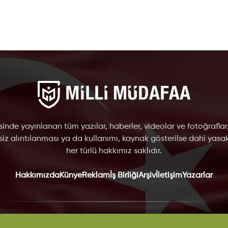
inde yayınlanan tüm yazılar, haberler, videolar ve fotoğraflar
nsiz alıntılanması ya da kullanımı, kaynak gösterilse dahi yasakt
her türlü hakkımız saklıdır.
Hakkımızda
Künye
Reklam
İş Birliği
Arşiv
İletişim
Yazarlar
VKK
Çerez Politikası
Gizlilik Politikası
Kullanım Şartları
Yayın İlkel