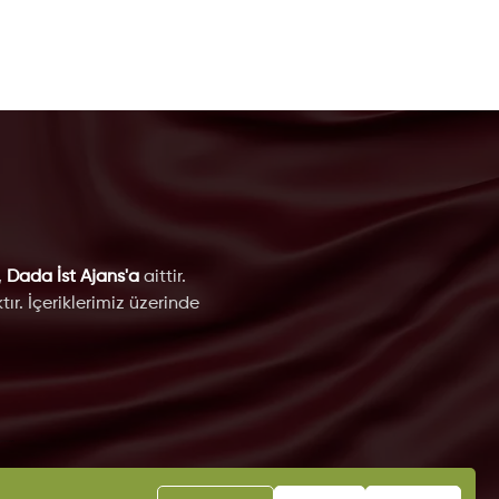
,
Dada İst Ajans'a
aittir.
ır. İçeriklerimiz üzerinde
eri