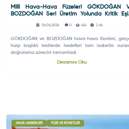
Milli Hava-Hava Füzeleri GÖKDOĞAN 
BOZDOĞAN Seri Üretim Yolunda Kritik Eşi
Aştı
06.06.2026
0
462
2 dk
GÖKDOĞAN ve BOZDOĞAN hava-hava füzeleri, gerç
harp başlıklı testlerde hedefleri tam isabetle vurar
doğrulama sürecini tamamladı.
Devamını Oku
HAVA HABERLERI
FÜZE VE ROKETLER