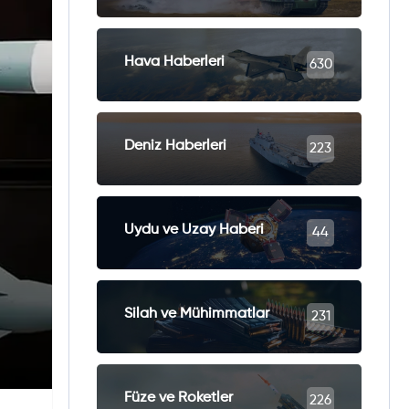
Hava Haberleri
630
Deniz Haberleri
223
Uydu ve Uzay Haberi
44
Silah ve Mühimmatlar
231
Füze ve Roketler
226