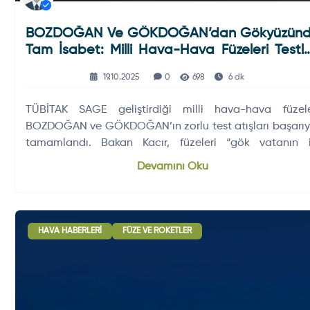
BOZDOĞAN Ve GÖKDOĞAN’dan Gökyüzün
Tam İsabet: Milli Hava-Hava Füzeleri Testle
Başarıyla Geçti
19.10.2025
0
698
6 dk
TÜBİTAK SAGE geliştirdiği milli hava-hava füzele
BOZDOĞAN ve GÖKDOĞAN’ın zorlu test atışları başarıy
tamamlandı. Bakan Kacır, füzeleri “gök vatanın i
pençesi” olarak tanımladı.
Devamını Oku
HAVA HABERLERI
FÜZE VE ROKETLER