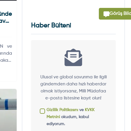
Görüş Bild
nde
Hava-
Haber Bülteni
AN ve
rında
Bakanı
dirdi.
Ulusal ve global savunma ile ilgili
gündemden daha hızlı haberdar
olmak istiyorsanız, Milli Müdafaa
e-posta listesine kayıt olun!
Gizlilik Politikasını
ve
KVKK
Metnini
okudum, kabul
ediyorum.