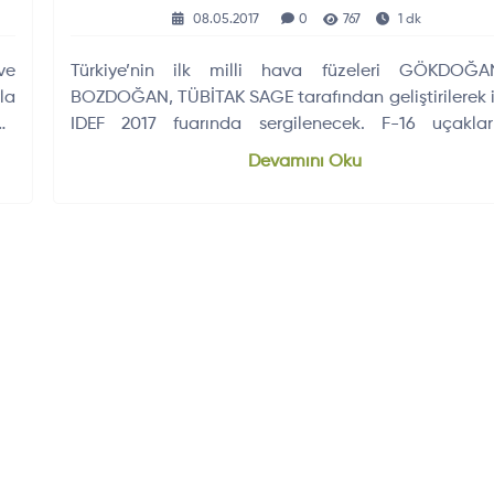
08.05.2017
0
767
1 dk
ve
Türkiye’nin ilk milli hava füzeleri GÖKDOĞ
la
BOZDOĞAN, TÜBİTAK SAGE tarafından geliştirilerek i
ir
IDEF 2017 fuarında sergilenecek. F-16 uçaklar
kullanılabilecek bu milli füzeler, hava hâkimiyetine 
Devamını Oku
katkı sağlayacak.