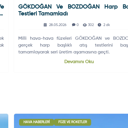
Ve
GÖKDOĞAN Ve BOZDOĞAN Harp Başl
ği
Testleri Tamamladı
28.05.2026
0
302
2 dk
ek
Milli hava-hava füzeleri GÖKDOĞAN ve BOZD
ak
gerçek harp başlıklı atış testlerini başa
tamamlayarak seri üretim aşamasına geçti.
Devamını Oku
HAVA HABERLERI
FÜZE VE ROKETLER