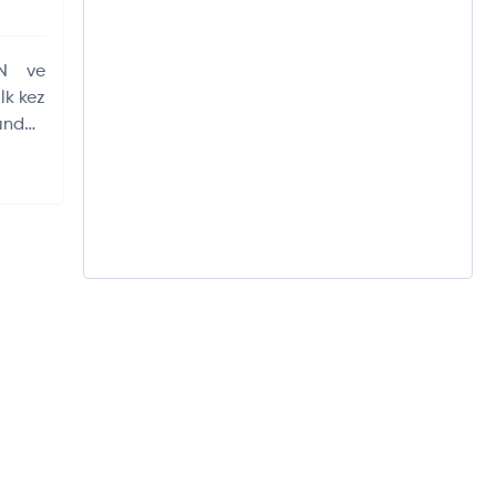
AN ve
lk kez
ından
önemli