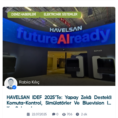
DENIZ HABERLERI
ELEKTRONIK SISTEMLER
Rabia Kılıç
HAVELSAN IDEF 2025’te: Yapay Zekâ Destekli
Komuta-Kontrol, Simülatörler Ve Bluevision Ilk
Kez Sahnede
22.07.2025
0
706
2 dk