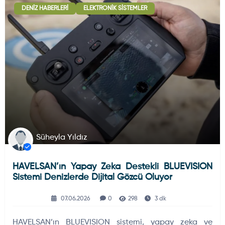
DENIZ HABERLERI
ELEKTRONIK SISTEMLER
Deniz Haberleri
223
Uydu ve Uzay Haberi
44
Silah ve Mühimmatlar
231
Süheyla Yıldız
HAVELSAN’ın Yapay Zeka Destekli BLUEVISION
Füze ve Roketler
226
Sistemi Denizlerde Dijital Gözcü Oluyor
07.06.2026
0
298
3 dk
Elektronik Sistemler
537
HAVELSAN’ın BLUEVISION sistemi, yapay zeka ve