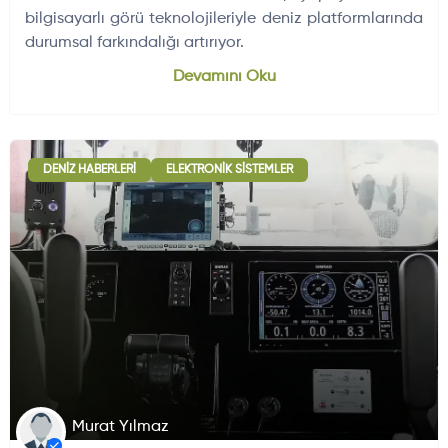
bilgisayarlı görü teknolojileriyle deniz platformlarında
durumsal farkındalığı artırıyor.
Dünyadan Gelişmeler
704
Devamını Oku
DENIZ HABERLERI
ELEKTRONIK SISTEMLER
Murat Yılmaz