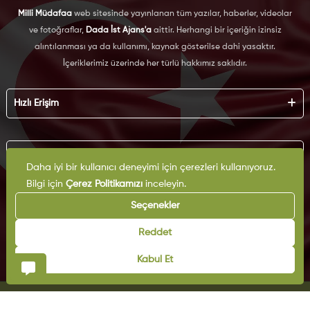
Milli Müdafaa
web sitesinde yayınlanan tüm yazılar, haberler, videolar
ve fotoğraflar,
Dada İst Ajans'a
aittir. Herhangi bir içeriğin izinsiz
alıntılanması ya da kullanımı, kaynak gösterilse dahi yasaktır.
İçeriklerimiz üzerinde her türlü hakkımız saklıdır.
Hızlı Erişim
Hakkımızda
Künye
Kurumsal
Reklam
Daha iyi bir kullanıcı deneyimi için çerezleri kullanıyoruz.
İş Birliği
Bilgi için
Çerez Politikamızı
inceleyin.
KVKK
Arşiv
Çerez Politikası
Seçenekler
İletişim
Gizlilik Politikası
Yazarlar
Kullanım Şartları
Reddet
Yayın İlkeleri
Kabul Et
© Copyright 2025 | Milli Müdafaa