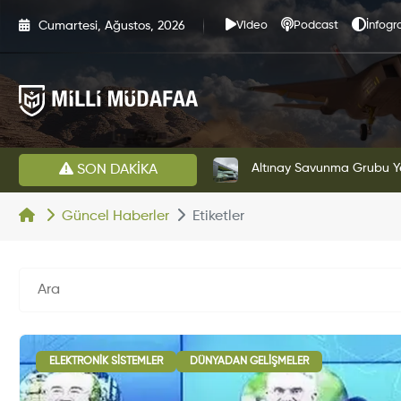
Cumartesi, Ağustos, 2026
Video
Podcast
İnfogra
HAVELSAN’dan Azerbaycan Hava Kuvvetlerine Kritik Komuta Kontrol Sistemi İhracatı
Altınay Savunma Grubu Ye
SON DAKİKA
Güncel Haberler
Etiketler
ELEKTRONIK SISTEMLER
DÜNYADAN GELIŞMELER