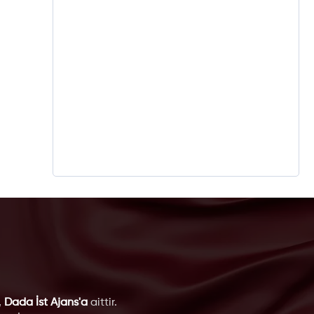
,
Dada İst Ajans'a
aittir.