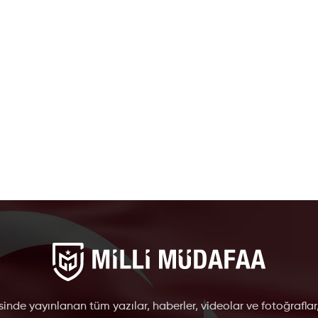
inde yayınlanan tüm yazılar, haberler, videolar ve fotoğraflar