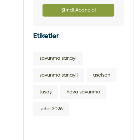
Şimdi Abone ol
Etiketler
savunma sanayi
savunma sanayii
aselsan
tusaş
hava savunma
saha 2026