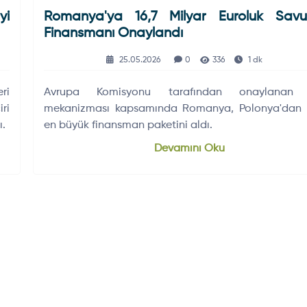
yi
Romanya'ya 16,7 Milyar Euroluk Sav
Finansmanı Onaylandı
25.05.2026
0
336
1 dk
ri
Avrupa Komisyonu tarafından onaylanan
ri
mekanizması kapsamında Romanya, Polonya'dan 
ı.
en büyük finansman paketini aldı.
Devamını Oku