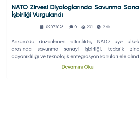
NATO Zirvesi Diyaloglarında Savunma Sana
İşbirliği Vurgulandı
09.07.2026
0
201
2 dk
Ankara'da düzenlenen etkinlikte, NATO üye ülkele
arasında savunma sanayi işbirliği, tedarik zinci
dayanıklılığı ve teknolojik entegrasyon konuları ele alınd
Devamını Oku