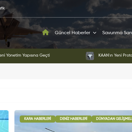
fik
Güncel Haberler
Savunma San
ni Yönetim Yapısına Geçti
KAAN'ın Yeni Proto
KARA HABERLERI
DENIZ HABERLERI
DÜNYADAN GELIŞMEL