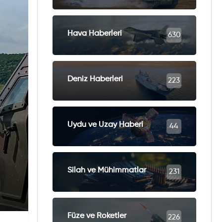
Hava Haberleri
630
Deniz Haberleri
223
Uydu ve Uzay Haberi
44
Silah ve Mühimmatlar
231
Füze ve Roketler
226