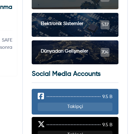
unma
Elektronik Sistemler
537
 SAFE
sonra
Dünyadan Gelişmeler
704
Social Media Accounts
9.5 B
Takipçi
9.5 B