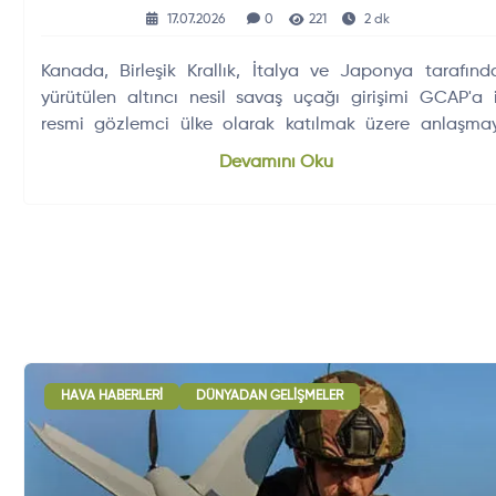
17.07.2026
0
221
2 dk
Kanada, Birleşik Krallık, İtalya ve Japonya tarafınd
yürütülen altıncı nesil savaş uçağı girişimi GCAP'a i
resmi gözlemci ülke olarak katılmak üzere anlaşma
vardı.
Devamını Oku
HAVA HABERLERI
DÜNYADAN GELIŞMELER