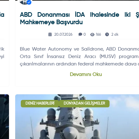
la
ABD Donanması İDA Ihalesinde Iki Şi
Mahkemeye Başvurdu
20.07.2026
0
166
2 dk
ik
Blue Water Autonomy ve Saildrone, ABD Donanmas
yi
Orta Sınıf İnsansız Deniz Aracı (MUSV) program
çıkarılmalarının ardından federal mahkemede dava a
Devamını Oku
DENIZ HABERLERI
DÜNYADAN GELIŞMELER