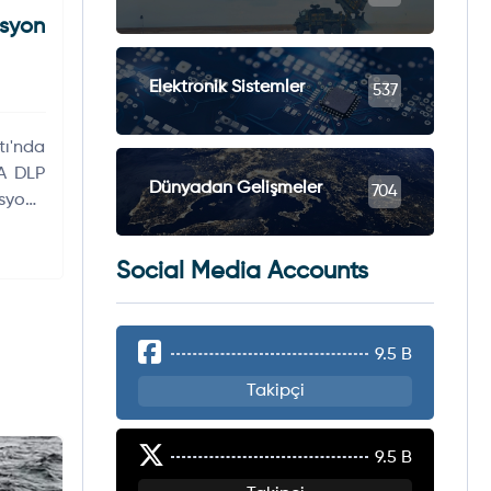
syon
Elektronik Sistemler
537
ı'nda
A DLP
Dünyadan Gelişmeler
704
syonu
Social Media Accounts
9.5 B
Takipçi
9.5 B