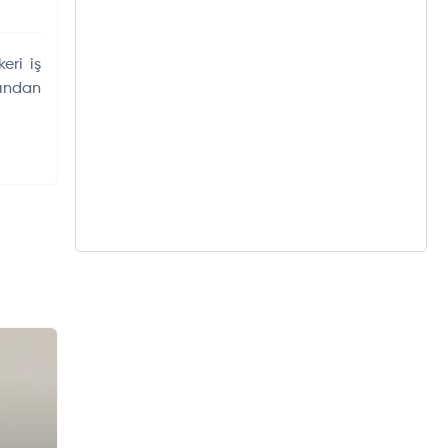
eri iş
sından