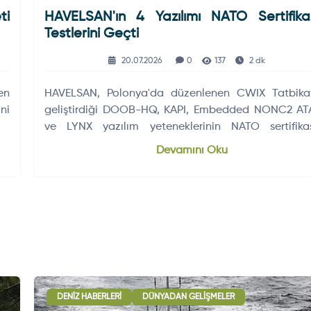
ti
HAVELSAN'ın 4 Yazılımı NATO Sertifika
Testlerini Geçti
20.07.2026
0
137
2 dk
en
HAVELSAN, Polonya'da düzenlenen CWIX Tatbikat
ni
geliştirdiği DOOB-HQ, KAPI, Embedded NONC2 AT
ve LYNX yazılım yeteneklerinin NATO sertifika
kapsamında…
Devamını Oku
DENIZ HABERLERI
DÜNYADAN GELIŞMELER