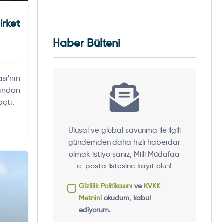
rket
Haber Bülteni
ı'nın
ından
çtı.
Ulusal ve global savunma ile ilgili
gündemden daha hızlı haberdar
olmak istiyorsanız, Milli Müdafaa
e-posta listesine kayıt olun!
Gizlilik Politikasını
ve
KVKK
Metnini
okudum, kabul
ediyorum.