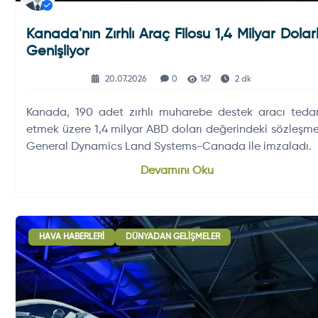
Kanada'nın Zırhlı Araç Filosu 1,4 Milyar Dolar
Genişliyor
20.07.2026
0
167
2 dk
Kanada, 190 adet zırhlı muharebe destek aracı tedar
etmek üzere 1,4 milyar ABD doları değerindeki sözleşme
General Dynamics Land Systems-Canada ile imzaladı.
Devamını Oku
HAVA HABERLERI
DÜNYADAN GELIŞMELER