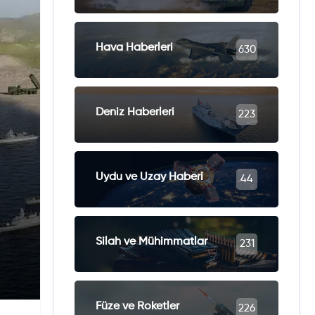
Hava Haberleri
630
Deniz Haberleri
223
Uydu ve Uzay Haberi
44
Silah ve Mühimmatlar
231
Füze ve Roketler
226