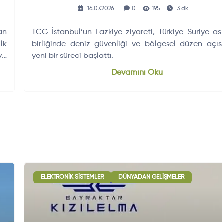
16.07.2026
0
195
3 dk
an
TCG İstanbul’un Lazkiye ziyareti, Türkiye-Suriye ask
lk
birliğinde deniz güvenliği ve bölgesel düzen açı
ya
yeni bir süreci başlattı.
Devamını Oku
ELEKTRONIK SISTEMLER
DÜNYADAN GELIŞMELER