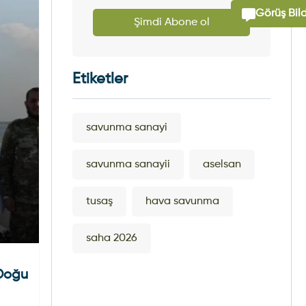
Görüş Bild
Şimdi Abone ol
Etiketler
savunma sanayi
savunma sanayii
aselsan
tusaş
hava savunma
saha 2026
 Doğu