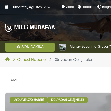
Cumartesi, Ağustos, 2026
Video
Podcast
İnfogra
HAVELSAN’dan Azerbaycan Hava Kuvvetlerine Kritik Komuta Kontrol Sistemi İhracatı
Altınay Savunma Grubu Ye
SON DAKİKA
Güncel Haberler
Dünyadan Gelişmeler
UYDU VE UZAY HABERI
DÜNYADAN GELIŞMELER