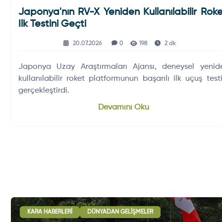
Japonya'nın RV-X Yeniden Kullanılabilir Roke
Ilk Testini Geçti
20.07.2026
0
198
2 dk
Japonya Uzay Araştırmaları Ajansı, deneysel yenid
kullanılabilir roket platformunun başarılı ilk uçuş testi
gerçekleştirdi.
Devamını Oku
KARA HABERLERI
DÜNYADAN GELIŞMELER