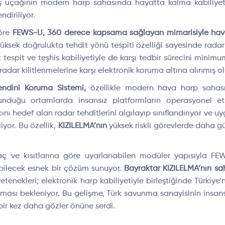
ş uçağının modern harp sahasında hayatta kalma kabiliyet
ndiriliyor.
öre
FEWS-U, 360 derece kapsama sağlayan mimarisiyle hava 
üksek doğrulukta tehdit yönü tespiti özelliği sayesinde radar k
it tespit ve teşhis kabiliyetiyle de karşı tedbir sürecini mini
adar kilitlenmelerine karşı elektronik koruma altına alınmış ol
endini Koruma Sistemi,
özellikle modern hava harp saha
unduğu ortamlarda insansız platformların operasyonel etk
cını hedef alan radar tehditlerini algılayıp sınıflandırıyor ve uy
yor. Bu özellik,
KIZILELMA’nın
yüksek riskli görevlerde daha g
iyaç ve kısıtlarına göre uyarlanabilen modüler yapısıyla FE
ebilecek esnek bir çözüm sunuyor.
Bayraktar KIZILELMA’nın sa
tenekleri; elektronik harp kabiliyetiyle birleştiğinde Türkiy
rması bekleniyor. Bu gelişme, Türk savunma sanayisinin insan
 bir kez daha gözler önüne serdi.