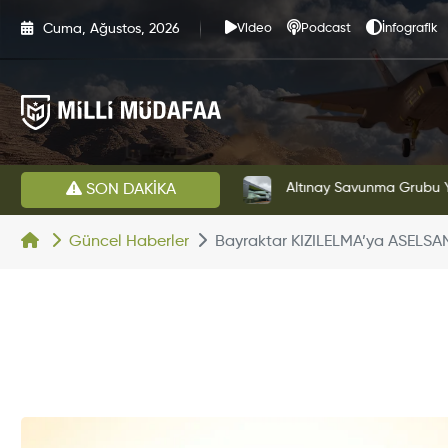
Cuma, Ağustos, 2026
Video
Podcast
İnfografik
HAVELSAN’dan Azerbaycan Hava Kuvvetlerine Kritik Komuta Kontrol Sistemi İhracatı
Altınay Savunma Grubu Ye
SON DAKİKA
Güncel Haberler
Bayraktar KIZILELMA’ya ASELSAN