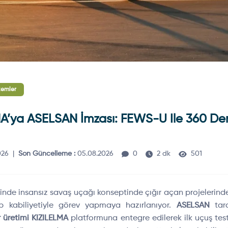
temler
A’ya ASELSAN İmzası: FEWS-U Ile 360 Der
026
|
Son Güncelleme :
05.08.2026
0
2 dk
501
inde insansız savaş uçağı konseptinde çığır açan projelerin
rp kabiliyetiyle görev yapmaya hazırlanıyor.
ASELSAN
tara
r üretimi KIZILELMA
platformuna entegre edilerek ilk uçuş tes