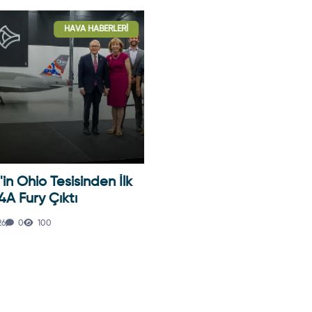
HAVA HABERLERI
HAVA HABER
in Ohio Tesisinden İlk
Güney Kore Büyükelçisi
 Fury Çıktı
Savaş Uçaklarını Savun
Işbirliğinin…
6
0
100
31.07.2026
0
108