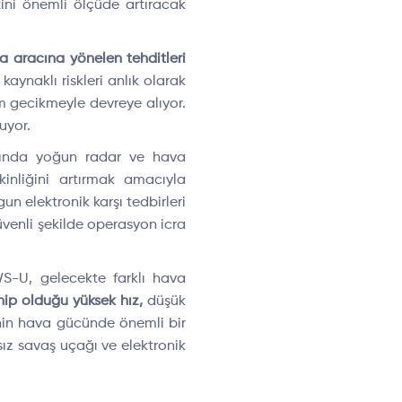
ini önemli ölçüde artıracak
aracına yönelen tehditleri
aynaklı riskleri anlık olarak
mum gecikmeyle devreye alıyor.
uyor.
sında yoğun radar ve hava
inliğini artırmak amacıyla
gun elektronik karşı tedbirleri
üvenli şekilde operasyon icra
WS-U, gelecekte farklı hava
hip olduğu yüksek hız,
düşük
e’nin hava gücünde önemli bir
sız savaş uçağı ve elektronik