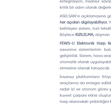
entegrasyon, insansız sava
kritik bir adım olarak değerle
ASELSAN’ın açıklamasına g
her açıdan algılayabiliyor.
Y
belirleyen sistem, hızlı tehd
Böylece
KIZILELMA,
düşman r
FEWS-U Elektronik Harp K
savunma sistemlerinin bul
geliştirildi. Sistem, hava ara
otomatik olarak uygulayabili
etmesine olanak tanıyacak.
İnsansız platformların iht
araçlarına da entegre edil
radar izi ve otonom görev ye
kuvvet çarpanı etkisi oluştu
harp alanındaki yetkinliğini