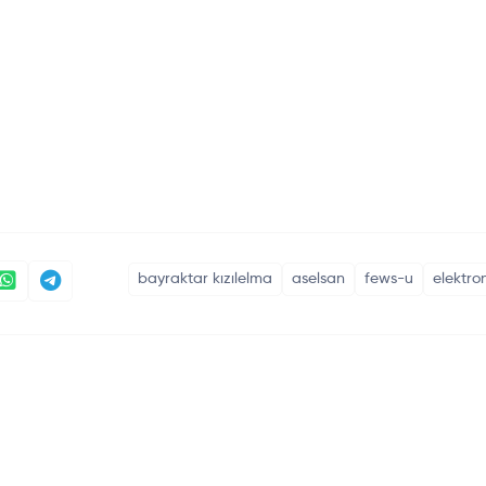
bayraktar kızılelma
aselsan
fews-u
elektro