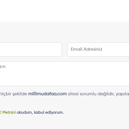
içbir şekilde
millimudafaa.com
sitesi sorumlu değildir, yap
 Metnini
okudum, kabul ediyorum.