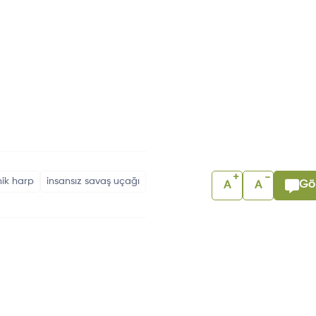
+
-
nik harp
insansız savaş uçağı
Gör
A
A