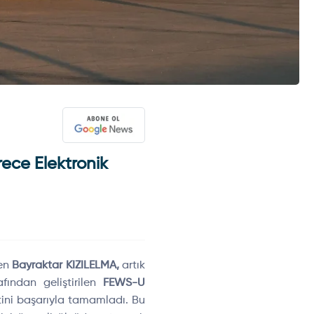
ece Elektronik
den
Bayraktar KIZILELMA,
artık
fından geliştirilen
FEWS-U
tini başarıyla tamamladı. Bu