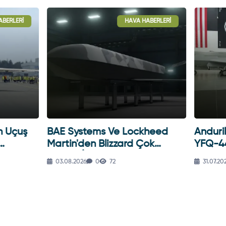
BERLERI
HAVA HABERLERI
 Uçuş
BAE Systems Ve Lockheed
Anduril'
Martin'den Blizzard Çok
YFQ-44A
Görevli İHA
03.08.2026
0
72
31.07.202