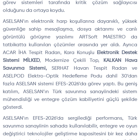
görev sistemleri tarafında kritik çözüm sağlayıcısı
olduğunu da ortaya koydu.
ASELSAN’ın elektronik harp koşullarına dayanıklı, yüksek
güvenliğe sahip mesajlaşma, dosya aktarımı ve canlı
görüntülü görüşme yazılımı ARTSoft MAESTRO da
tatbikatta kullanılan çözümler arasında yer aldı. Ayrıca
ACAR İHA Tespit Radarı, Kara Konuşlu
Elektronik Destek
Sistemi MİLKED
, Modernize Çekili Top,
KALKAN Hava
Savunma Sistemi,
SERHAT Havan Tespit Radarı ve
ASELPOD Elektro-Optik Hedefleme Podu dahil 30’dan
fazla ASELSAN sistemi EFES-2026’da görev yaptı. Bu geniş
katılım, ASELSAN’ın Türk savunma sanayiindeki sistem
mühendisliği ve entegre çözüm kabiliyetini güçlü şekilde
gösterdi.
ASELSAN’ın EFES-2026’da sergilediği performans, Türk
savunma sanayiinin sahada kullanılabilir, entegre ve oyun
değiştirici teknolojiler geliştirme kapasitesini bir kez daha