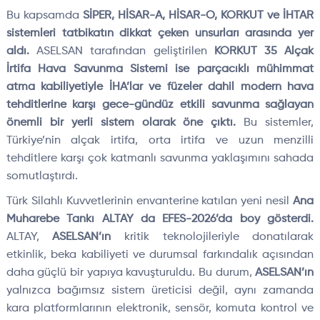
Bu kapsamda
SİPER, HİSAR-A, HİSAR-O, KORKUT ve İHTAR
sistemleri tatbikatın dikkat çeken unsurları arasında yer
aldı.
ASELSAN tarafından geliştirilen
KORKUT 35 Alçak
İrtifa Hava Savunma Sistemi ise parçacıklı mühimmat
atma kabiliyetiyle İHA’lar ve füzeler dahil modern hava
tehditlerine karşı gece-gündüz etkili savunma sağlayan
önemli bir yerli sistem olarak öne çıktı.
Bu sistemler,
Türkiye’nin alçak irtifa, orta irtifa ve uzun menzilli
tehditlere karşı çok katmanlı savunma yaklaşımını sahada
somutlaştırdı.
Türk Silahlı Kuvvetlerinin envanterine katılan yeni nesil
Ana
Muharebe Tankı ALTAY da EFES-2026’da boy gösterdi.
ALTAY,
ASELSAN’ın
kritik teknolojileriyle donatılarak
etkinlik, beka kabiliyeti ve durumsal farkındalık açısından
daha güçlü bir yapıya kavuşturuldu. Bu durum,
ASELSAN’ın
yalnızca bağımsız sistem üreticisi değil, aynı zamanda
kara platformlarının elektronik, sensör, komuta kontrol ve