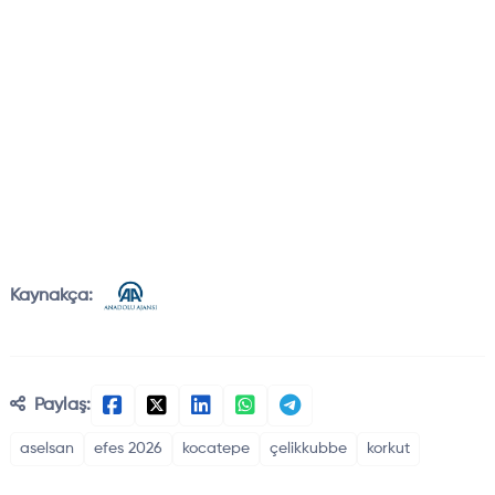
Kaynakça:
Paylaş:
aselsan
efes 2026
kocatepe
çelikkubbe
korkut