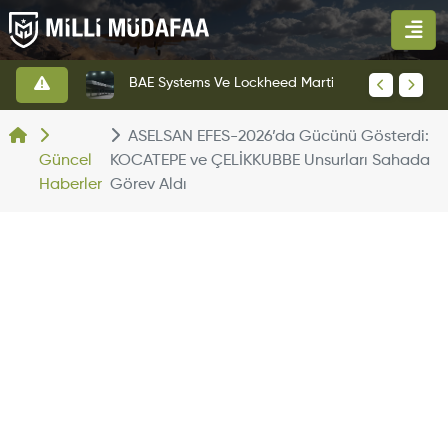
KAAN Savaş Uçağı Ön Uçuş Taksi Testini Başarıyla Tamamladı
BAE Systems Ve Lockheed Martin'den Blizzard Çok Görevli İHA
ASELSAN EFES-2026’da Gücünü Gösterdi:
Güncel
KOCATEPE ve ÇELİKKUBBE Unsurları Sahada
Haberler
Görev Aldı