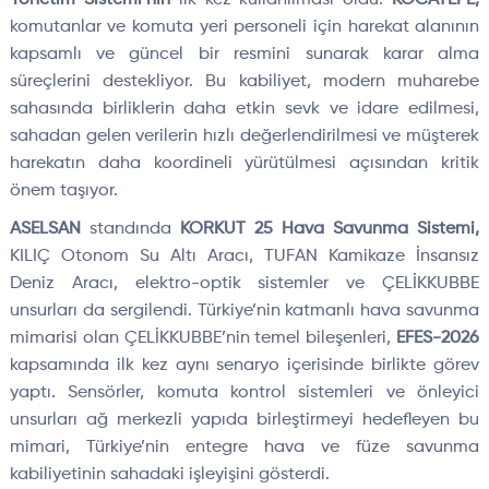
Yönetim Sistemi’nin
ilk kez kullanılması oldu.
KOCATEPE,
komutanlar ve komuta yeri personeli için harekat alanının
kapsamlı ve güncel bir resmini sunarak karar alma
süreçlerini destekliyor. Bu kabiliyet, modern muharebe
sahasında birliklerin daha etkin sevk ve idare edilmesi,
sahadan gelen verilerin hızlı değerlendirilmesi ve müşterek
harekatın daha koordineli yürütülmesi açısından kritik
önem taşıyor.
ASELSAN
standında
KORKUT 25 Hava Savunma Sistemi,
KILIÇ Otonom Su Altı Aracı, TUFAN Kamikaze İnsansız
Deniz Aracı, elektro-optik sistemler ve ÇELİKKUBBE
unsurları da sergilendi. Türkiye’nin katmanlı hava savunma
mimarisi olan ÇELİKKUBBE’nin temel bileşenleri,
EFES-2026
kapsamında ilk kez aynı senaryo içerisinde birlikte görev
yaptı. Sensörler, komuta kontrol sistemleri ve önleyici
unsurları ağ merkezli yapıda birleştirmeyi hedefleyen bu
mimari, Türkiye’nin entegre hava ve füze savunma
kabiliyetinin sahadaki işleyişini gösterdi.