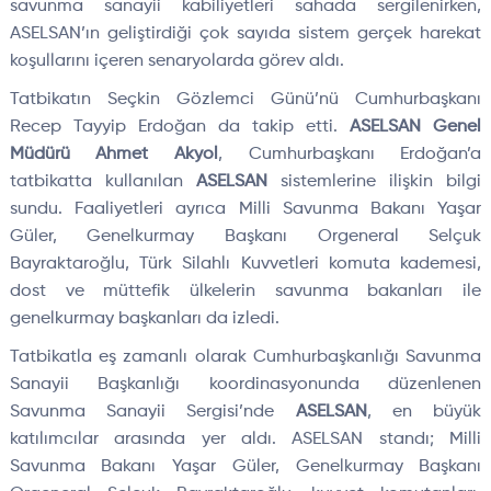
savunma sanayii kabiliyetleri sahada sergilenirken,
ASELSAN’ın geliştirdiği çok sayıda sistem gerçek harekat
koşullarını içeren senaryolarda görev aldı.
Tatbikatın Seçkin Gözlemci Günü’nü Cumhurbaşkanı
Recep Tayyip Erdoğan da takip etti.
ASELSAN Genel
Müdürü Ahmet Akyol
, Cumhurbaşkanı Erdoğan’a
tatbikatta kullanılan
ASELSAN
sistemlerine ilişkin bilgi
sundu. Faaliyetleri ayrıca Milli Savunma Bakanı Yaşar
Güler, Genelkurmay Başkanı Orgeneral Selçuk
Bayraktaroğlu, Türk Silahlı Kuvvetleri komuta kademesi,
dost ve müttefik ülkelerin savunma bakanları ile
genelkurmay başkanları da izledi.
Tatbikatla eş zamanlı olarak Cumhurbaşkanlığı Savunma
Sanayii Başkanlığı koordinasyonunda düzenlenen
Savunma Sanayii Sergisi’nde
ASELSAN
, en büyük
katılımcılar arasında yer aldı. ASELSAN standı; Milli
Savunma Bakanı Yaşar Güler, Genelkurmay Başkanı