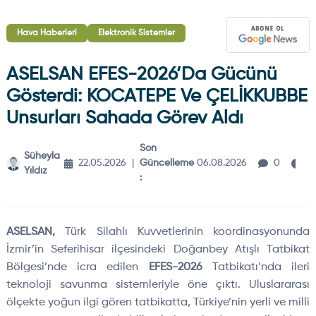
Hava Haberleri
Elektronik Sistemler
ASELSAN EFES-2026’da Gücünü
Gösterdi: KOCATEPE Ve ÇELİKKUBBE
Unsurları Sahada Görev Aldı
Son
Süheyla
4
22.05.2026
|
Güncelleme
06.08.2026
0
Yıldız
d
:
ASELSAN,
Türk Silahlı Kuvvetlerinin koordinasyonunda
İzmir’in Seferihisar ilçesindeki Doğanbey Atışlı Tatbikat
Bölgesi’nde icra edilen
EFES-2026
Tatbikatı’nda ileri
teknoloji savunma sistemleriyle öne çıktı. Uluslararası
ölçekte yoğun ilgi gören tatbikatta, Türkiye’nin yerli ve milli