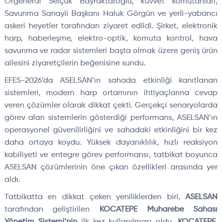
Orgeneral Selçuk Bayraktaroğlu, kuvvet komutanları,
Savunma Sanayii Başkanı Haluk Görgün ve yerli-yabancı
askeri heyetler tarafından ziyaret edildi. Şirket, elektronik
harp, haberleşme, elektro-optik, komuta kontrol, hava
savunma ve radar sistemleri başta olmak üzere geniş ürün
ailesini ziyaretçilerin beğenisine sundu.
EFES-2026’da ASELSAN’ın sahada etkinliği kanıtlanan
sistemleri, modern harp ortamının ihtiyaçlarına cevap
veren çözümler olarak dikkat çekti. Gerçekçi senaryolarda
görev alan sistemlerin gösterdiği performans, ASELSAN’ın
operasyonel güvenilirliğini ve sahadaki etkinliğini bir kez
daha ortaya koydu. Yüksek dayanıklılık, hızlı reaksiyon
kabiliyeti ve entegre görev performansı, tatbikat boyunca
ASELSAN çözümlerinin öne çıkan özellikleri arasında yer
aldı.
Tatbikatta en dikkat çeken yeniliklerden biri,
ASELSAN
tarafından geliştirilen
KOCATEPE Muharebe Sahası