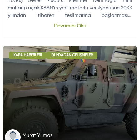
TUSAŞ Genel Müdürü Mehmet Demiroğlu, milli
muharip uçak KAAN'ın yerli motorlu versiyonunun 2033
yılından itibaren teslimatına başlanmasını
hedeflediklerini açıkladı.
Devamını Oku
KARA HABERLERI
DÜNYADAN GELIŞMELER
Murat Yılmaz