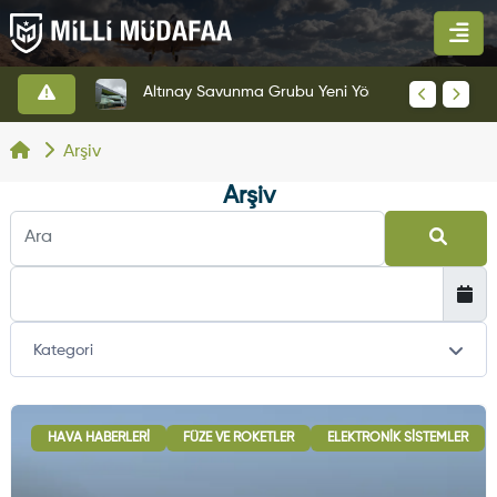
HAVELSAN’dan Azerbaycan Hava Kuvvetlerine Kritik Komuta Kontrol Sistemi İhracatı
Altınay Savunma Grubu Yeni Yönetim Yapısına Geçti
Arşiv
Arşiv
Kategori
HAVA HABERLERI
FÜZE VE ROKETLER
ELEKTRONIK SISTEMLER