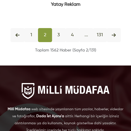
Yatay Reklam
1
2
3
4
...
131
Toplam 1562 Haber (Sayfa 2/131)
Milli Müdafaa
web sitesinde yayınlanan tüm yazılar, haberler, videolar
ve fotoğraflar,
Dada İst Ajans'a
aittir. Herhangi bir içeriğin izinsiz
alıntılanması ya da kullanımı, kaynak gösterilse dahi yasaktır.
İçeriklerimiz üzerinde her türlü hakkımız saklıdır.