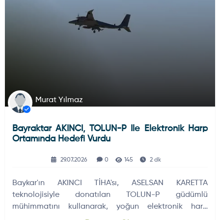
Murat Yılmaz
Bayraktar AKINCI, TOLUN-P Ile Elektronik Harp
Ortamında Hedefi Vurdu
29.07.2026
0
145
2 dk
Baykar'ın AKINCI TİHA'sı, ASELSAN KARETTA
teknolojisiyle donatılan TOLUN-P güdümlü
mühimmatını kullanarak, yoğun elektronik harp
ortamında eş zamanlı ikili atış gerçekleştirdi ve…