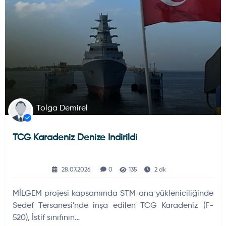
Tolga Demirel
TCG Karadeniz Denize Indirildi
28.07.2026
0
135
2 dk
MİLGEM projesi kapsamında STM ana yükleniciliğinde
Sedef Tersanesi'nde inşa edilen TCG Karadeniz (F-
520), İstif sınıfının…