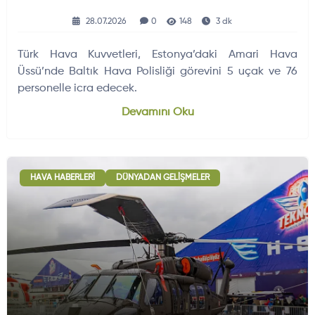
28.07.2026
0
148
3 dk
Türk Hava Kuvvetleri, Estonya’daki Amari Hava
Üssü’nde Baltık Hava Polisliği görevini 5 uçak ve 76
personelle icra edecek.
Devamını Oku
HAVA HABERLERI
DÜNYADAN GELIŞMELER