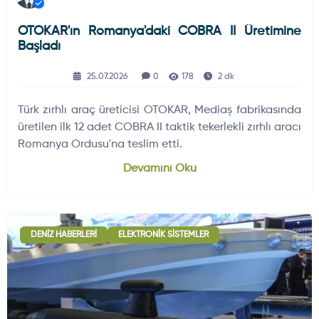
OTOKAR'ın Romanya'daki COBRA II Üretimine
Başladı
25.07.2026
0
178
2 dk
Türk zırhlı araç üreticisi OTOKAR, Mediaș fabrikasında
üretilen ilk 12 adet COBRA II taktik tekerlekli zırhlı aracı
Romanya Ordusu'na teslim etti.
Devamını Oku
DENIZ HABERLERI
ELEKTRONIK SISTEMLER