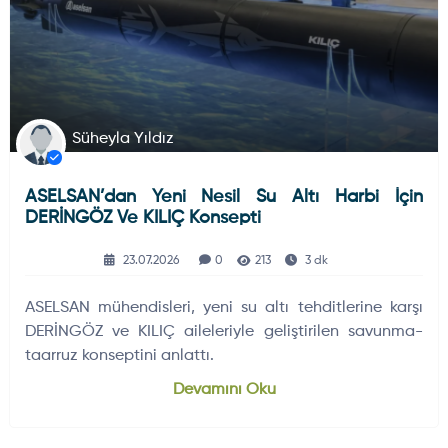
Süheyla Yıldız
ASELSAN’dan Yeni Nesil Su Altı Harbi İçin
DERİNGÖZ Ve KILIÇ Konsepti
23.07.2026
0
213
3 dk
ASELSAN mühendisleri, yeni su altı tehditlerine karşı
DERİNGÖZ ve KILIÇ aileleriyle geliştirilen savunma-
taarruz konseptini anlattı.
Devamını Oku