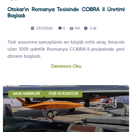
Otokar'ın Romanya Tesisinde COBRA II Üretimi
Başladı
27.07.2026
0
149
2 dk
Türk savunma sanayisinin en büyük zırhlı araç ihracatı
olan 1059 adetlik Romanya COBRA II projesinde yeni
dönem başladı.
Devamını Oku
HAVA HABERLERI
FÜZE VE ROKETLER