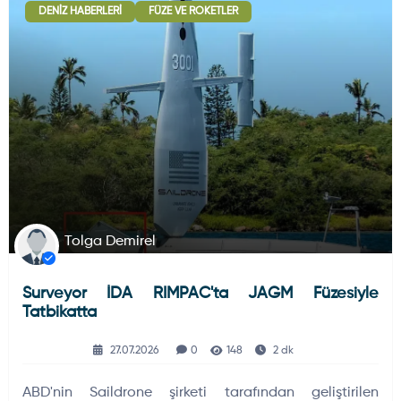
DENIZ HABERLERI
FÜZE VE ROKETLER
Tolga Demirel
Surveyor İDA RIMPAC'ta JAGM Füzesiyle
Tatbikatta
27.07.2026
0
148
2 dk
ABD'nin Saildrone şirketi tarafından geliştirilen