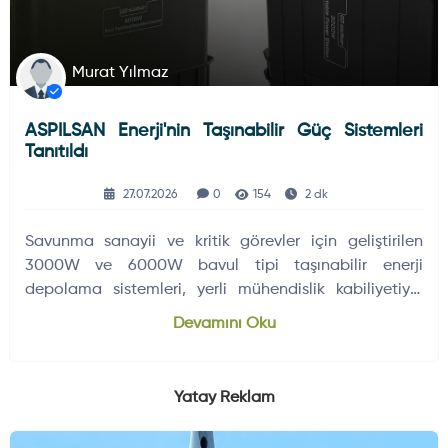
Murat Yılmaz
ASPILSAN Enerji'nin Taşınabilir Güç Sistemleri
Tanıtıldı
27.07.2026
0
154
2 dk
Savunma sanayii ve kritik görevler için geliştirilen
3000W ve 6000W bavul tipi taşınabilir enerji
depolama sistemleri, yerli mühendislik kabiliyetiyle
afet yönetimi, operasyon…
Devamını Oku
Yatay Reklam