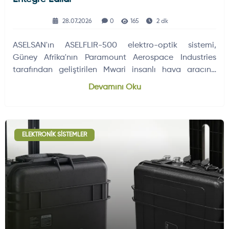
28.07.2026
0
165
2 dk
ASELSAN'ın ASELFLIR-500 elektro-optik sistemi,
Güney Afrika'nın Paramount Aerospace Industries
tarafından geliştirilen Mwari insanlı hava aracına
başarıyla entegre edildi.
Devamını Oku
ELEKTRONIK SISTEMLER