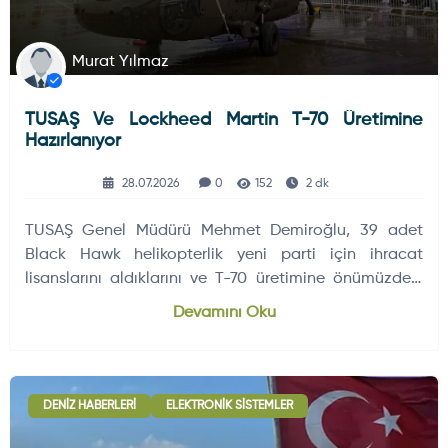
Murat Yılmaz
TUSAŞ Ve Lockheed Martin T-70 Üretimine
Hazırlanıyor
28.07.2026
0
152
2 dk
TUSAŞ Genel Müdürü Mehmet Demiroğlu, 39 adet
Black Hawk helikopterlik yeni parti için ihracat
lisanslarını aldıklarını ve T-70 üretimine önümüzdeki
12-18 ay içinde…
Devamını Oku
DENIZ HABERLERI
ELEKTRONIK SISTEMLER