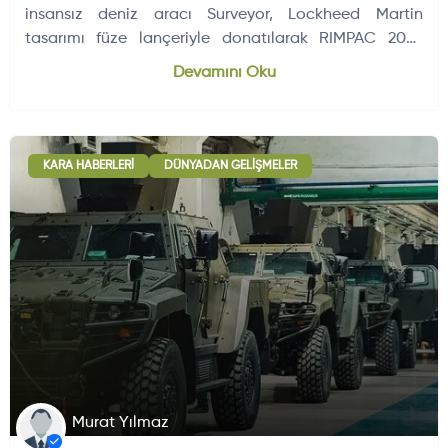
insansız deniz aracı Surveyor, Lockheed Martin
tasarımı füze lançeriyle donatılarak RIMPAC 2026
Tatbikatı'nda operasyonel…
Devamını Oku
KARA HABERLERI
DÜNYADAN GELIŞMELER
Murat Yılmaz