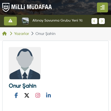
HAVELSAN’dan Azerbaycan Hava Kuvvetlerine Kritik Komuta Kontrol Sistemi İhracatı
Altınay Savunma Grubu Yeni Yönetim Yapısına Geçti
Yazarlar
Onur Şahin
Onur Şahin