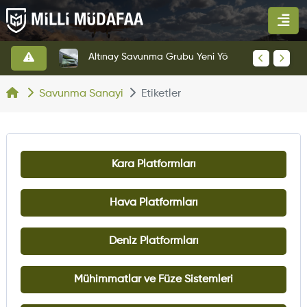
HAVELSAN’dan Azerbaycan Hava Kuvvetlerine Kritik Komuta Kontrol Sistemi İhracatı
Altınay Savunma Grubu Yeni Yönetim Yapısına Geçti
Savunma Sanayi
Etiketler
Kara Platformları
Hava Platformları
Deniz Platformları
Mühimmatlar ve Füze Sistemleri