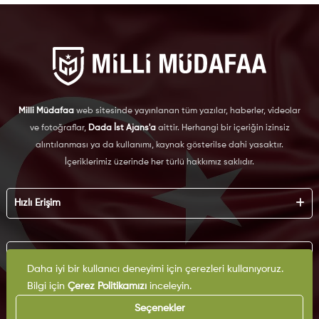
Milli Müdafaa
web sitesinde yayınlanan tüm yazılar, haberler, videolar
ve fotoğraflar,
Dada İst Ajans'a
aittir. Herhangi bir içeriğin izinsiz
alıntılanması ya da kullanımı, kaynak gösterilse dahi yasaktır.
İçeriklerimiz üzerinde her türlü hakkımız saklıdır.
Hızlı Erişim
Hakkımızda
Künye
Kurumsal
Reklam
Daha iyi bir kullanıcı deneyimi için çerezleri kullanıyoruz.
İş Birliği
Bilgi için
Çerez Politikamızı
inceleyin.
KVKK
Arşiv
Çerez Politikası
Seçenekler
İletişim