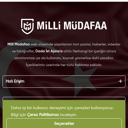
Milli Müdafaa
web sitesinde yayınlanan tüm yazılar, haberler, videolar
ve fotoğraflar,
Dada İst Ajans'a
aittir. Herhangi bir içeriğin izinsiz
alıntılanması ya da kullanımı, kaynak gösterilse dahi yasaktır.
İçeriklerimiz üzerinde her türlü hakkımız saklıdır.
Hızlı Erişim
Hakkımızda
Künye
Kurumsal
Reklam
Daha iyi bir kullanıcı deneyimi için çerezleri kullanıyoruz.
İş Birliği
Bilgi için
Çerez Politikamızı
inceleyin.
KVKK
Arşiv
Çerez Politikası
Seçenekler
İletişim