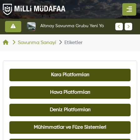
HAVELSAN’dan Azerbaycan Hava Kuvvetlerine Kritik Komuta Kontrol Sistemi İhracatı
Altınay Savunma Grubu Yeni Yönetim Yapısına Geçti
Savunma Sanayi
Etiketler
Kara Platformları
Hava Platformları
Deniz Platformları
Mühimmatlar ve Füze Sistemleri