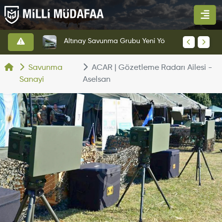
HAVELSAN’dan Azerbaycan Hava Kuvvetlerine Kritik Komuta Kontrol Sistemi İhracatı
Altınay Savunma Grubu Yeni Yönetim Yapısına Geçti
Savunma
ACAR | Gözetleme Radarı Ailesi -
Sanayi
Aselsan