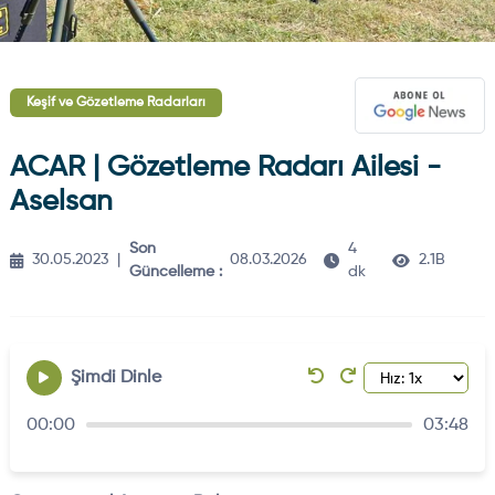
Keşif ve Gözetleme Radarları
ACAR | Gözetleme Radarı Ailesi -
Aselsan
Son
4
30.05.2023
|
08.03.2026
2.1B
Güncelleme :
dk
Şimdi Dinle
00:00
03:48