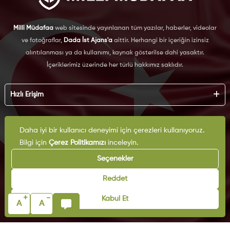
Milli Müdafaa
web sitesinde yayınlanan tüm yazılar, haberler, videolar
ve fotoğraflar,
Dada İst Ajans'a
aittir. Herhangi bir içeriğin izinsiz
alıntılanması ya da kullanımı, kaynak gösterilse dahi yasaktır.
İçeriklerimiz üzerinde her türlü hakkımız saklıdır.
Hızlı Erişim
Hakkımızda
Künye
Daha iyi bir kullanıcı deneyimi için çerezleri kullanıyoruz.
Kurumsal
Reklam
Bilgi için
Çerez Politikamızı
inceleyin.
İş Birliği
KVKK
Seçenekler
Arşiv
Çerez Politikası
İletişim
Reddet
Gizlilik Politikası
Yazarlar
Kullanım Şartları
+
-
Kabul Et
Yayın İlkeleri
A
A