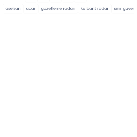
aselsan
acar
gözetleme radarı
ku bant radar
sınır güvenl