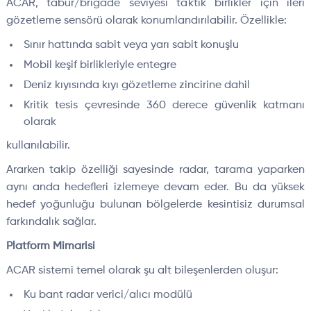
ACAR, tabur/brigade seviyesi taktik birlikler için ileri
gözetleme sensörü olarak konumlandırılabilir. Özellikle:
Sınır hattında sabit veya yarı sabit konuşlu
Mobil keşif birlikleriyle entegre
Deniz kıyısında kıyı gözetleme zincirine dahil
Kritik tesis çevresinde 360 derece güvenlik katmanı
olarak
kullanılabilir.
Ararken takip özelliği sayesinde radar, tarama yaparken
aynı anda hedefleri izlemeye devam eder. Bu da yüksek
hedef yoğunluğu bulunan bölgelerde kesintisiz durumsal
farkındalık sağlar.
Platform Mimarisi
ACAR sistemi temel olarak şu alt bileşenlerden oluşur:
Ku bant radar verici/alıcı modülü