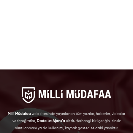
Milli Müdafaa
web sitesinde yayınlanan tüm yazılar, haberler, videolar
ve fotoğraflar,
Dada İst Ajans'a
aittir. Herhangi bir içeriğin izinsiz
alıntılanması ya da kullanımı, kaynak gösterilse dahi yasaktır.