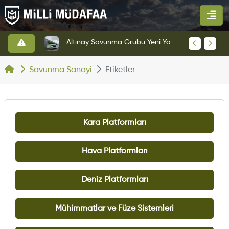
HAVELSAN’dan Azerbaycan Hava Kuvvetlerine Kritik Komuta Kontrol Sistemi İhracatı
Altınay Savunma Grubu Yeni Yönetim Yapısına Geçti
Savunma Sanayi
Etiketler
Kara Platformları
Hava Platformları
Deniz Platformları
Mühimmatlar ve Füze Sistemleri