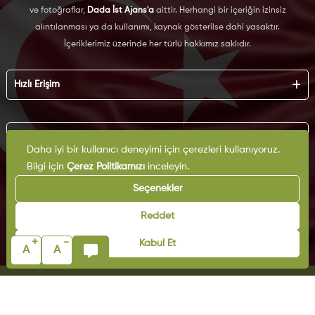
ve fotoğraflar,
Dada İst Ajans'a
aittir. Herhangi bir içeriğin izinsiz
alıntılanması ya da kullanımı, kaynak gösterilse dahi yasaktır.
İçeriklerimiz üzerinde her türlü hakkımız saklıdır.
Hızlı Erişim
Hakkımızda
Künye
Kurumsal
Reklam
Daha iyi bir kullanıcı deneyimi için çerezleri kullanıyoruz.
İş Birliği
Bilgi için
Çerez Politikamızı
inceleyin.
KVKK
Arşiv
Çerez Politikası
Seçenekler
İletişim
Gizlilik Politikası
Yazarlar
Kullanım Şartları
Reddet
Yayın İlkeleri
+
-
Kabul Et
A
A
© Copyright 2025 | Milli Müdafaa