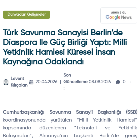
Dünyadan Gelişmeler
Türk Savunma Sanayisi Berlin’de
Diaspora Ile Güç Birliği Yaptı: Milli
Yetkinlik Hamlesi Küresel İnsan
Kaynağına Odaklandı
Son
Levent
2
20.04.2026
|
Güncelleme
08.08.2026
0
Kılıçalan
d
:
Cumhurbaşkanlığı Savunma Sanayii Başkanlığı (SSB)
koordinasyonunda yürütülen “Milli Yetkinlik Hamlesi”
kapsamında düzenlenen “Teknoloji ve Yetkinlik
Buluşmaları”, Almanya’nın başkenti Berlin’de geniş