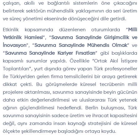
çalışan, akıllı ve bağlantılı sistemlerin öne çıkacağını
belirterek sektörün mühendislik yaklaşımının da seri üretim
ve süreç yönetimi ekseninde dönüşeceğini dile getirdi.
Etkinlik kapsamında düzenlenen oturumlarda “
Milli
Yetkinlik Hamlesi
”, “
Savunma Sanayiinde Girişimcilik ve
İnovasyon
”, “
Savunma Sanayiinde Mühendis Olmak
” ve
“
Savunma Sanayiinde Kariyer Fırsatları
” gibi başlıklarda
kapsamlı sunumlar yapıldı. Özellikle “Ortak Akıl İstişare
Toplantıları”, yurt dışında görev yapan Türk profesyoneller
ile Türkiye’den gelen firma temsilcilerini bir araya getirerek
dikkat çekti. Bu görüşmelerde küresel tecrübenin milli
projelere aktarılması, savunma sanayisinde beyin gücünün
daha etkin değerlendirilmesi ve uluslararası Türk yetenek
ağının güçlendirilmesi hedeflendi. Berlin buluşması, Türk
savunma sanayisinin sadece üretim ve ihracat kapasitesini
değil, aynı zamanda insan kaynağı stratejisini de küresel
ölçekte şekillendirmeye başladığını ortaya koydu.