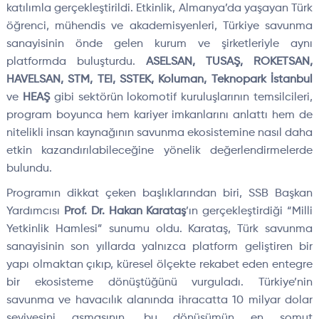
katılımla gerçekleştirildi. Etkinlik, Almanya’da yaşayan Türk
öğrenci, mühendis ve akademisyenleri, Türkiye savunma
sanayisinin önde gelen kurum ve şirketleriyle aynı
platformda buluşturdu.
ASELSAN, TUSAŞ, ROKETSAN,
HAVELSAN, STM, TEI, SSTEK, Koluman, Teknopark İstanbul
ve
HEAŞ
gibi sektörün lokomotif kuruluşlarının temsilcileri,
program boyunca hem kariyer imkanlarını anlattı hem de
nitelikli insan kaynağının savunma ekosistemine nasıl daha
etkin kazandırılabileceğine yönelik değerlendirmelerde
bulundu.
Programın dikkat çeken başlıklarından biri, SSB Başkan
Yardımcısı
Prof. Dr. Hakan Karataş
’ın gerçekleştirdiği “Milli
Yetkinlik Hamlesi” sunumu oldu. Karataş, Türk savunma
sanayisinin son yıllarda yalnızca platform geliştiren bir
yapı olmaktan çıkıp, küresel ölçekte rekabet eden entegre
bir ekosisteme dönüştüğünü vurguladı. Türkiye’nin
savunma ve havacılık alanında ihracatta 10 milyar dolar
seviyesini aşmasının, bu dönüşümün en somut