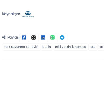
Kaynakça:
Paylaş:
türk savunma sanayisi
berlin
milli yetkinlik hamlesi
ssb
ase