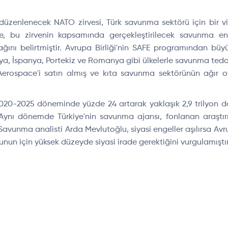
zenlenecek NATO zirvesi, Türk savunma sektörü için bir vit
e, bu zirvenin kapsamında gerçekleştirilecek savunma endü
ğını belirtmiştir. Avrupa Birliği'nin SAFE programından bü
ya, İspanya, Portekiz ve Romanya gibi ülkelerle savunma teda
o Aerospace'i satın almış ve kıta savunma sektörünün ağır
020-2025 döneminde yüzde 24 artarak yaklaşık 2,9 trilyon do
 Aynı dönemde Türkiye'nin savunma ajansı, fonlanan araştır
 Savunma analisti Arda Mevlutoğlu, siyasi engeller aşılırsa Avru
n için yüksek düzeyde siyasi irade gerektiğini vurgulamıştır