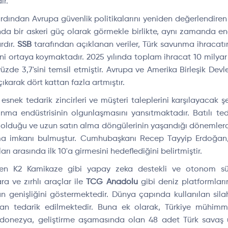
ir.
dından Avrupa güvenlik politikalarını yeniden değerlendiren 
da bir askeri güç olarak görmekle birlikte, aynı zamanda end
rdır.
SSB
tarafından açıklanan veriler, Türk savunma ihracatı
ğini ortaya koymaktadır. 2025 yılında toplam ihracat 10 milya
üzde 3,7'sini temsil etmiştir. Avrupa ve Amerika Birleşik Devle
karak dört kattan fazla artmıştır.
esnek tedarik zincirleri ve müşteri taleplerini karşılayacak şe
nma endüstrisinin olgunlaşmasını yansıtmaktadır. Batılı teda
ya olduğu ve uzun satın alma döngülerinin yaşandığı dönemlerde,
ma imkanı bulmuştur. Cumhubaşkanı Recep Tayyip Erdoğan
rı arasında ilk 10'a girmesini hedeflediğini belirtmiştir.
ilen K2 Kamikaze gibi yapay zeka destekli ve otonom sü
a ve zırhlı araçlar ile
TCG Anadolu
gibi deniz platformların
genişliğini göstermektedir. Dünya çapında kullanılan silah
ndan tedarik edilmektedir. Buna ek olarak, Türkiye mühim
ndonezya, geliştirme aşamasında olan 48 adet Türk savaş 