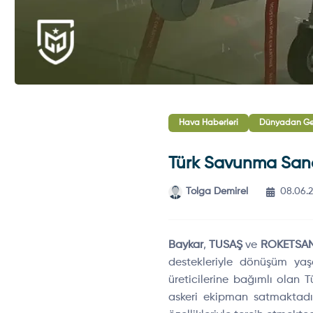
Hava Haberleri
Dünyadan Gel
Türk Savunma Sanay
Tolga Demirel
08.06.
Baykar
,
TUSAŞ
ve
ROKETSA
destekleriyle dönüşüm ya
üreticilerine bağımlı olan T
askeri ekipman satmaktadır.