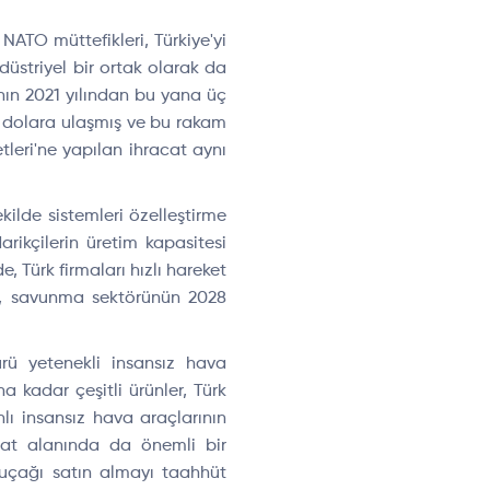
NATO müttefikleri, Türkiye'yi
üstriyel bir ortak olarak da
nın 2021 yılından bu yana üç
r dolara ulaşmış ve bu rakam
tleri'ne yapılan ihracat aynı
kilde sistemleri özelleştirme
rikçilerin üretim kapasitesi
 Türk firmaları hızlı hareket
, savunma sektörünün 2028
rü yetenekli insansız hava
a kadar çeşitli ürünler, Türk
lı insansız hava araçlarının
mat alanında da önemli bir
uçağı satın almayı taahhüt