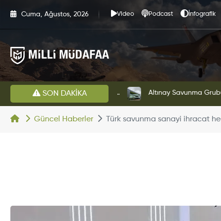
Cuma, Ağustos, 2026
Video
Podcast
İnfografik
HAVELSAN’dan Azerbaycan Hava Kuvvetlerine Kritik Komuta Kontrol Sistemi İhracatı
Altınay Savunma Grubu Ye
SON DAKİKA
Güncel Haberler
Türk savunma sanayi ihracat hed