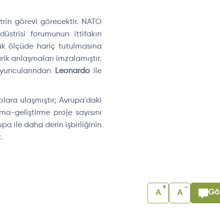
rin görevi görecektir. NATO
strisi forumunun ittifakın
yük ölçüde hariç tutulmasına
rik anlaşmaları imzalamıştır.
 oyuncularından
Leonardo
ile
lara ulaşmıştır; Avrupa'daki
ma-geliştirme proje sayısını
pa ile daha derin işbirliğinin
.
+
-
Gör
A
A