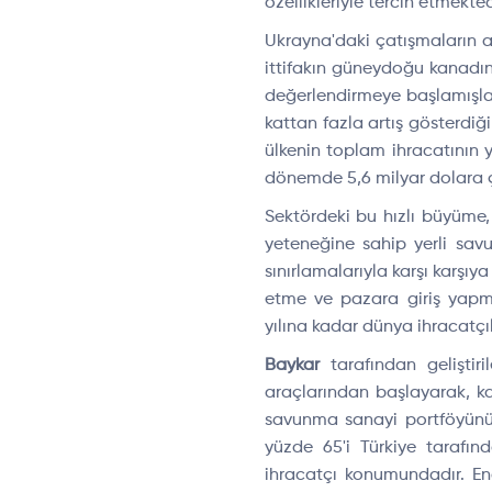
özellikleriyle tercih etmekted
Ukrayna'daki çatışmaların ar
ittifakın güneydoğu kanadın
değerlendirmeye başlamışla
kattan fazla artış gösterdi
ülkenin toplam ihracatının y
dönemde 5,6 milyar dolara çı
Sektördeki bu hızlı büyüme, 
yeteneğine sahip yerli savu
sınırlamalarıyla karşı karşı
etme ve pazara giriş yap
yılına kadar dünya ihracatçıla
Baykar
tarafından geliştir
araçlarından başlayarak, kar
savunma sanayi portföyünün 
yüzde 65'i Türkiye tarafı
ihracatçı konumundadır. E