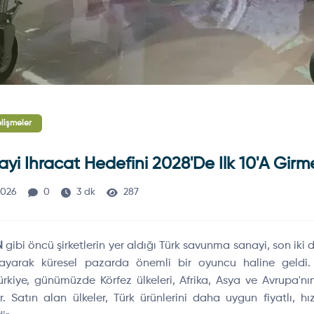
işmeler
i Ihracat Hedefini 2028'de Ilk 10'a Gir
2026
0
3 dk
287
N
gibi öncü şirketlerin yer aldığı Türk savunma sanayi, son iki 
şayarak küresel pazarda önemli bir oyuncu haline geldi
ürkiye, günümüzde Körfez ülkeleri, Afrika, Asya ve Avrupa'nın
 Satın alan ülkeler, Türk ürünlerini daha uygun fiyatlı, hızl