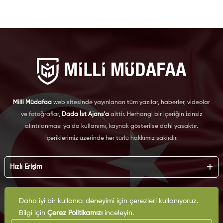
Milli Müdafaa
web sitesinde yayınlanan tüm yazılar, haberler, videolar
ve fotoğraflar,
Dada İst Ajans'a
aittir. Herhangi bir içeriğin izinsiz
alıntılanması ya da kullanımı, kaynak gösterilse dahi yasaktır.
İçeriklerimiz üzerinde her türlü hakkımız saklıdır.
Hızlı Erişim
Hakkımızda
Daha iyi bir kullanıcı deneyimi için çerezleri kullanıyoruz.
Künye
Kurumsal
Reklam
Bilgi için
Çerez Politikamızı
inceleyin.
İş Birliği