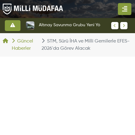
HAVELSAN’dan Azerbaycan Hava Kuvvetlerine Kritik Komuta Kontrol Sistemi İhracatı
Altınay Savunma Grubu Yeni Yönetim Yapısına Geçti
Güncel
STM, Sürü İHA ve Milli Gemilerle EFES-
Haberler
2026'da Görev Alacak