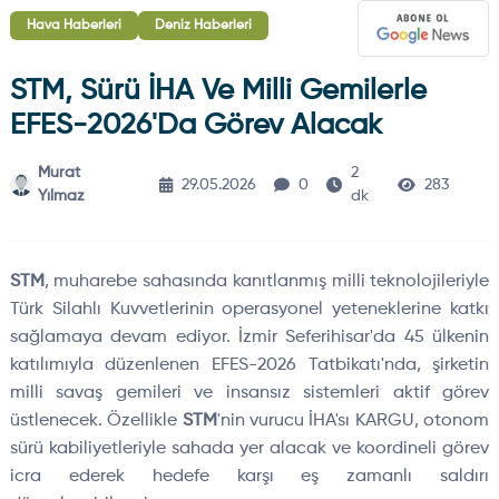
Hava Haberleri
Deniz Haberleri
STM, Sürü İHA Ve Milli Gemilerle
EFES-2026'da Görev Alacak
Murat
2
29.05.2026
0
283
Yılmaz
dk
STM
, muharebe sahasında kanıtlanmış milli teknolojileriyle
Türk Silahlı Kuvvetlerinin operasyonel yeteneklerine katkı
sağlamaya devam ediyor. İzmir Seferihisar'da 45 ülkenin
katılımıyla düzenlenen EFES-2026 Tatbikatı'nda, şirketin
milli savaş gemileri ve insansız sistemleri aktif görev
üstlenecek. Özellikle
STM
'nin vurucu İHA'sı KARGU, otonom
sürü kabiliyetleriyle sahada yer alacak ve koordineli görev
icra ederek hedefe karşı eş zamanlı saldırı