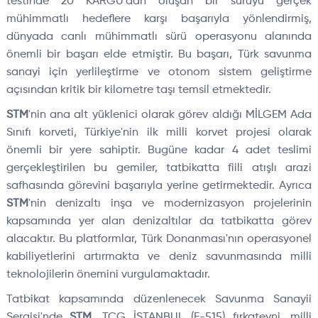
testinde 20 KARGU'dan oluşan bir sürüyü gerçek
mühimmatlı hedeflere karşı başarıyla yönlendirmiş,
dünyada canlı mühimmatlı sürü operasyonu alanında
önemli bir başarı elde etmiştir. Bu başarı, Türk savunma
sanayi için yerlileştirme ve otonom sistem geliştirme
açısından kritik bir kilometre taşı temsil etmektedir.
STM
'nin ana alt yüklenici olarak görev aldığı MİLGEM Ada
Sınıfı korveti, Türkiye'nin ilk milli korvet projesi olarak
önemli bir yere sahiptir. Bugüne kadar 4 adet teslimi
gerçekleştirilen bu gemiler, tatbikatta fiili atışlı arazi
safhasında görevini başarıyla yerine getirmektedir. Ayrıca
STM
'nin denizaltı inşa ve modernizasyon projelerinin
kapsamında yer alan denizaltılar da tatbikatta görev
alacaktır. Bu platformlar, Türk Donanması'nın operasyonel
kabiliyetlerini artırmakta ve deniz savunmasında milli
teknolojilerin önemini vurgulamaktadır.
Tatbikat kapsamında düzenlenecek Savunma Sanayii
Sergisi'nde
STM
, TCG İSTANBUL (F-515) fırkateyni, milli