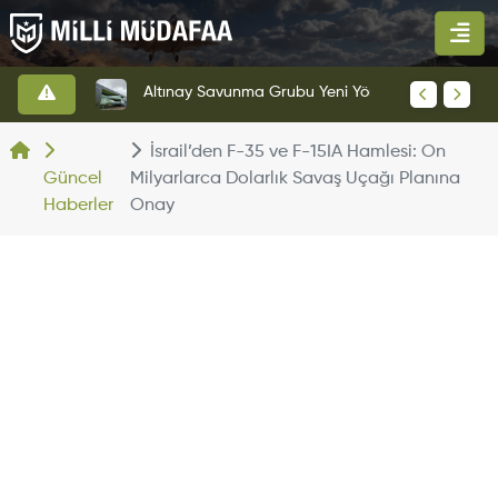
HAVELSAN’dan Azerbaycan Hava Kuvvetlerine Kritik Komuta Kontrol Sistemi İhracatı
Altınay Savunma Grubu Yeni Yönetim Yapısına Geçti
İsrail’den F-35 ve F-15IA Hamlesi: On
Güncel
Milyarlarca Dolarlık Savaş Uçağı Planına
Haberler
Onay