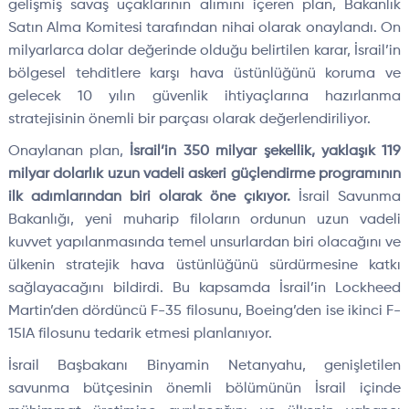
gelişmiş savaş uçaklarının alımını içeren plan, Bakanlık
Satın Alma Komitesi tarafından nihai olarak onaylandı. On
milyarlarca dolar değerinde olduğu belirtilen karar, İsrail’in
bölgesel tehditlere karşı hava üstünlüğünü koruma ve
gelecek 10 yılın güvenlik ihtiyaçlarına hazırlanma
stratejisinin önemli bir parçası olarak değerlendiriliyor.
Onaylanan plan,
İsrail’in 350 milyar şekellik, yaklaşık 119
milyar dolarlık uzun vadeli askeri güçlendirme programının
ilk adımlarından biri olarak öne çıkıyor.
İsrail Savunma
Bakanlığı, yeni muharip filoların ordunun uzun vadeli
kuvvet yapılanmasında temel unsurlardan biri olacağını ve
ülkenin stratejik hava üstünlüğünü sürdürmesine katkı
sağlayacağını bildirdi. Bu kapsamda İsrail’in Lockheed
Martin’den dördüncü F-35 filosunu, Boeing’den ise ikinci F-
15IA filosunu tedarik etmesi planlanıyor.
İsrail Başbakanı Binyamin Netanyahu, genişletilen
savunma bütçesinin önemli bölümünün İsrail içinde