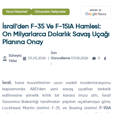
Hava Haberleri
Dünyadan Gelişmeler
İsrail’den F-35 Ve F-15IA Hamlesi:
On Milyarlarca Dolarlık Savaş Uçağı
Planına Onay
Son
Süheyla
3
05.05.2026
|
Güncelleme
07.08.2026
0
Yıldız
d
:
İsrail
, hava kuvvetlerinin uzun vadeli modernizasyonu
kapsamında ABD’den yeni savaş uçakları tedarik
edilmesine yönelik kritik bir karara imza attı. İsrail
Savunma Bakanlığı tarafından yapılan açıklamaya göre,
Lockheed Martin üretimi F-35 ve Boeing üretimi
F-15IA