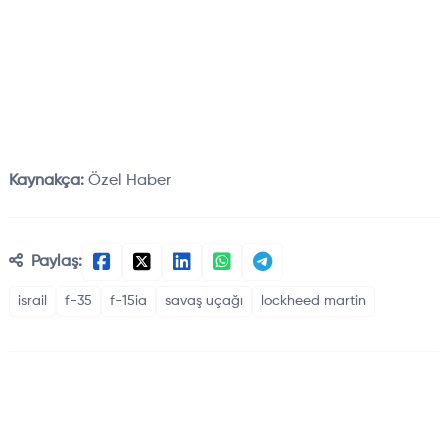
Kaynakça:
Özel Haber
Paylaş:
israil
f-35
f-15ia
savaş uçağı
lockheed martin