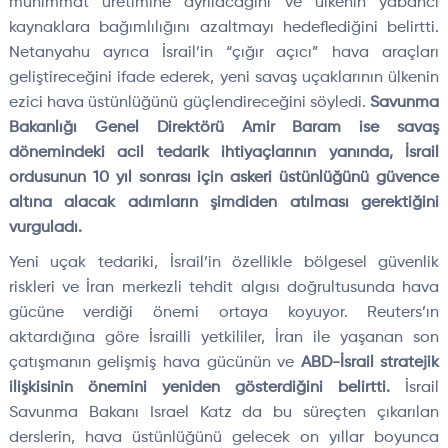
mühimmat üretimine ayrılacağını ve ülkenin yabancı
kaynaklara bağımlılığını azaltmayı hedeflediğini belirtti.
Netanyahu ayrıca İsrail’in “çığır açıcı” hava araçları
geliştireceğini ifade ederek, yeni savaş uçaklarının ülkenin
ezici hava üstünlüğünü güçlendireceğini söyledi.
Savunma
Bakanlığı Genel Direktörü Amir Baram ise savaş
dönemindeki acil tedarik ihtiyaçlarının yanında, İsrail
ordusunun 10 yıl sonrası için askeri üstünlüğünü güvence
altına alacak adımların şimdiden atılması gerektiğini
vurguladı.
Yeni uçak tedariki, İsrail’in özellikle bölgesel güvenlik
riskleri ve İran merkezli tehdit algısı doğrultusunda hava
gücüne verdiği önemi ortaya koyuyor. Reuters’ın
aktardığına göre İsrailli yetkililer, İran ile yaşanan son
çatışmanın gelişmiş hava gücünün ve
ABD-İsrail stratejik
ilişkisinin önemini yeniden gösterdiğini belirtti.
İsrail
Savunma Bakanı Israel Katz da bu süreçten çıkarılan
derslerin, hava üstünlüğünü gelecek on yıllar boyunca