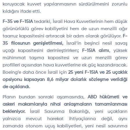
koruyacak kuvvet yapılanmasının sürdürülmesini zorunlu
kıldığını ifade etti.
F-35 ve F-15IA
tedariki, İsrail Hava Kuvvetlerinin hem düşük
görünürlüklü görev kabiliyetini hem de uzun menzilli ağır
taarruz kapasitesini artıracak bir adım olarak görülüyor.
F-
35 filosunun genişletilmesi,
İsrail’in beşinci nesil savaş
uçağı kapasitesini derinleştirirken
; F-15IA alımı
, yüksek
mühimmat taşıma kapasitesi ve uzun menzilli görev
profilleri açısından hava kuvvetlerine ek güç kazandıracak.
Boeing’e daha önce İsrail için
25 yeni F-15IA ve 25 uçaklık
opsiyonu kapsayan 8,6 milyar dolarlık sözleşme verildiği
de açıklandı.
Planın bundan sonraki aşamasında,
ABD hükümeti ve
askeri makamlarıyla nihai anlaşmaların tamamlanması
bekleniyor.
İsrail Savunma Bakanlığı, yeni uçakların
yalnızca mevcut harekat ihtiyaçlarına değil, aynı
zamanda otonom uçuş kabiliyetleri, yeni nesil savunma