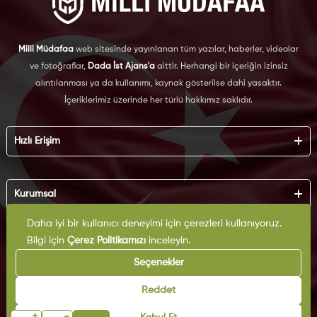
Milli Müdafaa
web sitesinde yayınlanan tüm yazılar, haberler, videolar
ve fotoğraflar,
Dada İst Ajans'a
aittir. Herhangi bir içeriğin izinsiz
alıntılanması ya da kullanımı, kaynak gösterilse dahi yasaktır.
İçeriklerimiz üzerinde her türlü hakkımız saklıdır.
Hızlı Erişim
Hakkımızda
Künye
Kurumsal
Reklam
İş Birliği
Daha iyi bir kullanıcı deneyimi için çerezleri kullanıyoruz.
KVKK
Arşiv
Bilgi için
Çerez Politikamızı
inceleyin.
Çerez Politikası
İletişim
Gizlilik Politikası
Seçenekler
Yazarlar
Kullanım Şartları
Yayın İlkeleri
Reddet