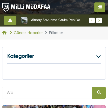
HAVELSAN’dan Azerbaycan Hava Kuvvetlerine Kritik Komuta Kontrol Sistemi İhracatı
Altınay Savunma Grubu Yeni Yönetim Yapısına Geçti
Güncel Haberler
Etiketler
Kategoriler
Kara Haberleri
374
Hava Haberleri
630