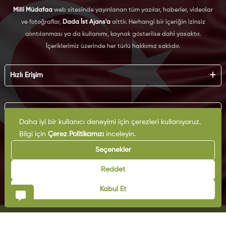
Milli Müdafaa
web sitesinde yayınlanan tüm yazılar, haberler, videolar
ve fotoğraflar,
Dada İst Ajans'a
aittir. Herhangi bir içeriğin izinsiz
alıntılanması ya da kullanımı, kaynak gösterilse dahi yasaktır.
İçeriklerimiz üzerinde her türlü hakkımız saklıdır.
Hızlı Erişim
Hakkımızda
Künye
Kurumsal
Reklam
Daha iyi bir kullanıcı deneyimi için çerezleri kullanıyoruz.
İş Birliği
Bilgi için
Çerez Politikamızı
inceleyin.
KVKK
Arşiv
Çerez Politikası
Seçenekler
İletişim
Gizlilik Politikası
Yazarlar
Kullanım Şartları
Reddet
Yayın İlkeleri
Kabul Et
© Copyright 2025 | Milli Müdafaa