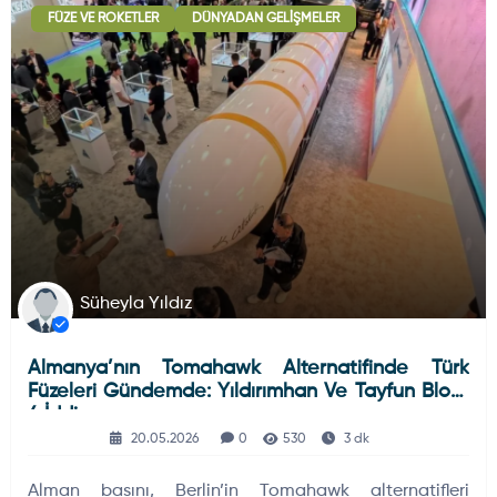
FÜZE VE ROKETLER
DÜNYADAN GELIŞMELER
Deniz Haberleri
223
Uydu ve Uzay Haberi
44
Silah ve Mühimmatlar
231
Süheyla Yıldız
Almanya’nın Tomahawk Alternatifinde Türk
Füze ve Roketler
226
Füzeleri Gündemde: Yıldırımhan Ve Tayfun Blok-
4 İddiası
20.05.2026
0
530
3 dk
Elektronik Sistemler
537
Alman basını, Berlin’in Tomahawk alternatifleri