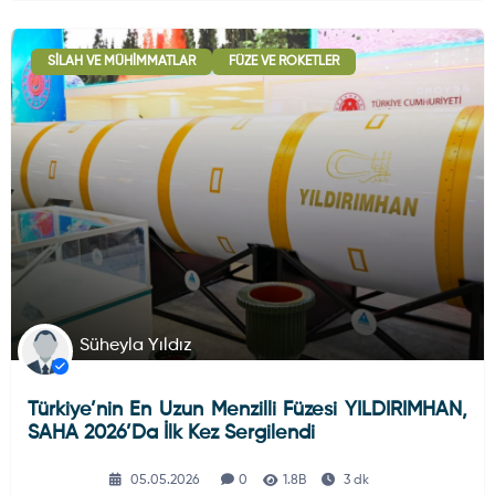
SILAH VE MÜHIMMATLAR
FÜZE VE ROKETLER
Süheyla Yıldız
Türkiye’nin En Uzun Menzilli Füzesi YILDIRIMHAN,
SAHA 2026’da İlk Kez Sergilendi
05.05.2026
0
1.8B
3 dk