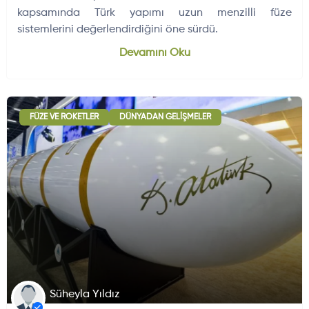
kapsamında Türk yapımı uzun menzilli füze
sistemlerini değerlendirdiğini öne sürdü.
Dünyadan Gelişmeler
704
Devamını Oku
FÜZE VE ROKETLER
DÜNYADAN GELIŞMELER
Süheyla Yıldız