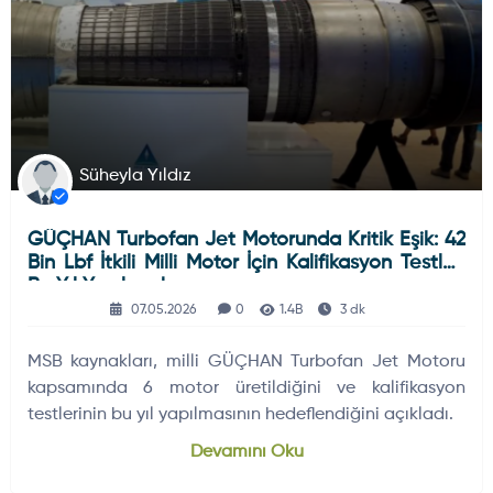
Süheyla Yıldız
GÜÇHAN Turbofan Jet Motorunda Kritik Eşik: 42
Bin Lbf İtkili Milli Motor İçin Kalifikasyon Testleri
Bu Yıl Yapılacak
07.05.2026
0
1.4B
3 dk
MSB kaynakları, milli GÜÇHAN Turbofan Jet Motoru
kapsamında 6 motor üretildiğini ve kalifikasyon
testlerinin bu yıl yapılmasının hedeflendiğini açıkladı.
Devamını Oku