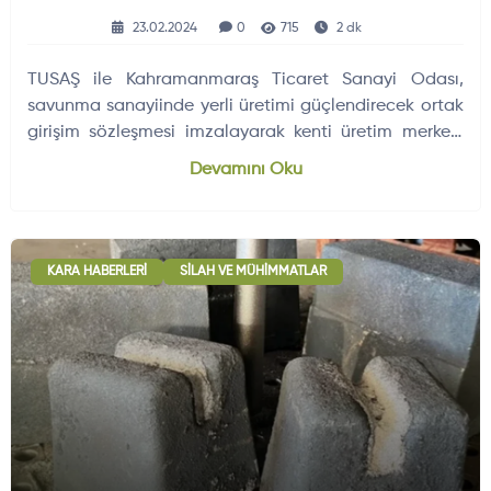
23.02.2024
0
715
2 dk
TUSAŞ ile Kahramanmaraş Ticaret Sanayi Odası,
savunma sanayiinde yerli üretimi güçlendirecek ortak
girişim sözleşmesi imzalayarak kenti üretim merkezi
yapmayı hedefliyor.
Devamını Oku
KARA HABERLERI
SILAH VE MÜHIMMATLAR