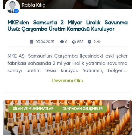
Rabia Kılıç
MKE’den Samsun’a 2 Milyar Liralık Savunma
Üssü: Çarşamba Üretim Kampüsü Kuruluyor
03.04.2025
0
858
2 dk
MKE AŞ, Samsun’un Çarşamba ilçesindeki eski şeker
fabrikası sahasında 2 milyar liralık yatırımla savunma
sanayi üretim tesisi kuruyor. Yatırımın, bölgenin
istihdamına ve Türkiye’nin yerli-milli savunma
Devamını Oku
kapasitesine katkı sağlaması hedefleniyor.
SILAH VE MÜHIMMATLAR
DÜNYADAN GELIŞMELER