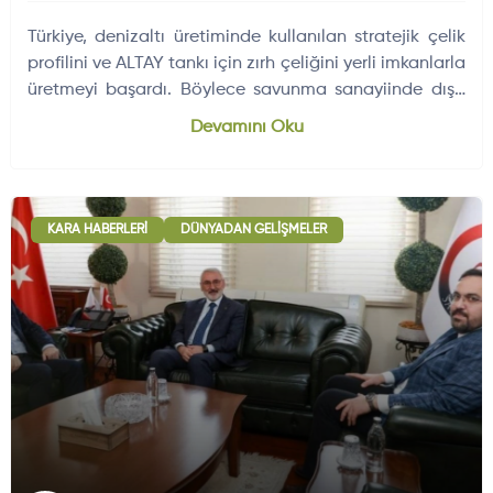
Türkiye, denizaltı üretiminde kullanılan stratejik çelik
profilini ve ALTAY tankı için zırh çeliğini yerli imkanlarla
üretmeyi başardı. Böylece savunma sanayiinde dışa
bağımlılık kritik bir alanda daha sona erdi.
Devamını Oku
KARA HABERLERI
DÜNYADAN GELIŞMELER