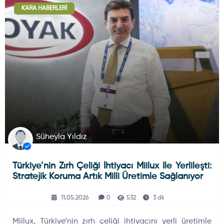
KARA HABERLERI
Deniz Haberleri
223
Uydu ve Uzay Haberi
44
Silah ve Mühimmatlar
231
Süheyla Yıldız
Türkiye’nin Zırh Çeliği İhtiyacı Miilux Ile Yerlileşti:
Füze ve Roketler
226
Stratejik Koruma Artık Milli Üretimle Sağlanıyor
11.05.2026
0
532
3 dk
Elektronik Sistemler
537
Miilux, Türkiye’nin zırh çeliği ihtiyacını yerli üretimle