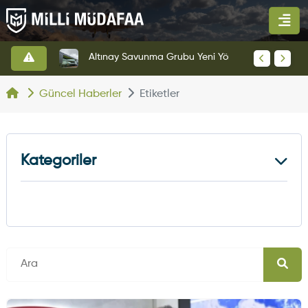
HAVELSAN’dan Azerbaycan Hava Kuvvetlerine Kritik Komuta Kontrol Sistemi İhracatı
Altınay Savunma Grubu Yeni Yönetim Yapısına Geçti
Güncel Haberler
Etiketler
Kategoriler
Kara Haberleri
374
Hava Haberleri
630