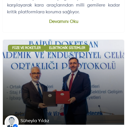
karşılayarak kara araçlarından milli gemilere kadar
kritik platformlara koruma sağlıyor.
Dünyadan Gelişmeler
704
Devamını Oku
FÜZE VE ROKETLER
ELEKTRONIK SISTEMLER
Süheyla Yıldız