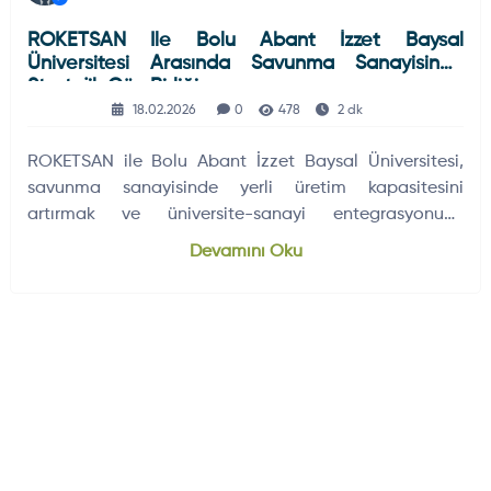
ROKETSAN Ile Bolu Abant İzzet Baysal
Üniversitesi Arasında Savunma Sanayisinde
Stratejik Güç Birliği
18.02.2026
0
478
2 dk
ROKETSAN ile Bolu Abant İzzet Baysal Üniversitesi,
savunma sanayisinde yerli üretim kapasitesini
artırmak ve üniversite-sanayi entegrasyonunu
güçlendirmek amacıyla stratejik iş birliği toplantısı
Devamını Oku
gerçekleştirdi.