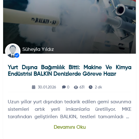
Süheyla Yıldız
Yurt Dışına Bağımlılık Bitti: Makine Ve Kimya
Endüstrisi BALKIN Denizlerde Göreve Hazır
30.01.2026
0
631
2 dk
Uzun yıllar yurt dışından tedarik edilen gemi savunma
sistemleri artık yerli imkanlarla üretiliyor. MKE
tarafından geliştirilen BALKIN, testleri tamamladı ve
seri üretime hazır hale geldi.
Devamını Oku