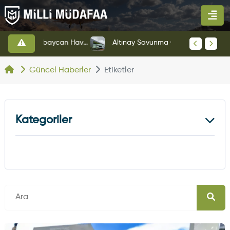
HAVELSAN’dan Azerbaycan Hava Kuvvetlerine Kritik Komuta Kontrol Sistemi İhracatı
Altınay Savunma Grubu Yeni Yönetim Yapısına Geçti
Güncel Haberler
Etiketler
Kategoriler
Kara Haberleri
374
Hava Haberleri
630