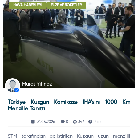
HAVA HABERLERI
FÜZE VE ROKETLER
Deniz Haberleri
223
Uydu ve Uzay Haberi
44
Silah ve Mühimmatlar
231
Murat Yılmaz
Türkiye Kuzgun Kamikaze İHA'sını 1000 Km
Füze ve Roketler
226
Menzille Tanıttı
31.05.2026
0
347
2 dk
Elektronik Sistemler
537
STM tarafından geliştirilen Kuzgun uzun menzilli