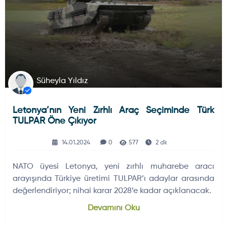
Süheyla Yıldız
Letonya’nın Yeni Zırhlı Araç Seçiminde Türk
TULPAR Öne Çıkıyor
14.01.2024
0
577
2 dk
NATO üyesi Letonya, yeni zırhlı muharebe aracı
arayışında Türkiye üretimi TULPAR’ı adaylar arasında
değerlendiriyor; nihai karar 2028’e kadar açıklanacak.
Devamını Oku