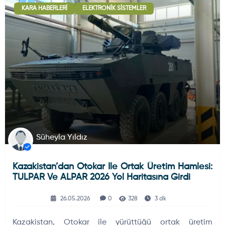
KARA HABERLERI
ELEKTRONIK SISTEMLER
Deniz Haberleri
223
Uydu ve Uzay Haberi
44
Silah ve Mühimmatlar
231
Süheyla Yıldız
Kazakistan’dan Otokar Ile Ortak Üretim Hamlesi:
Füze ve Roketler
226
TULPAR Ve ALPAR 2026 Yol Haritasına Girdi
26.05.2026
0
328
3 dk
Elektronik Sistemler
537
Kazakistan, Otokar ile yürüttüğü ortak üretim