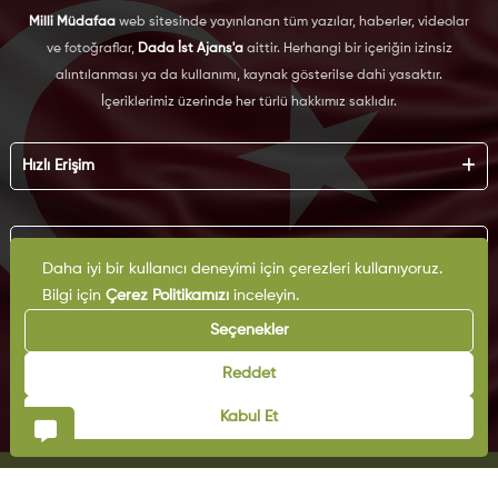
Milli Müdafaa
web sitesinde yayınlanan tüm yazılar, haberler, videolar
ve fotoğraflar,
Dada İst Ajans'a
aittir. Herhangi bir içeriğin izinsiz
alıntılanması ya da kullanımı, kaynak gösterilse dahi yasaktır.
İçeriklerimiz üzerinde her türlü hakkımız saklıdır.
Hızlı Erişim
Hakkımızda
Künye
Kurumsal
Reklam
Daha iyi bir kullanıcı deneyimi için çerezleri kullanıyoruz.
İş Birliği
Bilgi için
Çerez Politikamızı
inceleyin.
KVKK
Arşiv
Çerez Politikası
Seçenekler
İletişim
Gizlilik Politikası
Yazarlar
Kullanım Şartları
Reddet
Yayın İlkeleri
Kabul Et
© Copyright 2025 | Milli Müdafaa