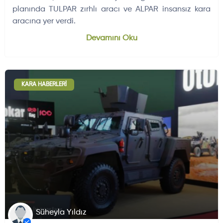
planında TULPAR zırhlı aracı ve ALPAR insansız kara
aracına yer verdi.
Dünyadan Gelişmeler
704
Devamını Oku
KARA HABERLERI
Süheyla Yıldız