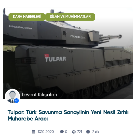
KARA HABERLERI
SILAH VE MÜHIMMATLAR
Levent Kılıçalan
Tulpar: Türk Savunma Sanayiinin Yeni Nesil Zırhlı
Muharebe Aracı
17.10.2020
0
721
2 dk