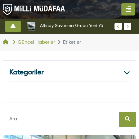
HAVELSAN’dan Azerbaycan Hava Kuvvetlerine Kritik Komuta Kontrol Sistemi İhracatı
Altınay Savunma Grubu Yeni Yönetim Yapısına Geçti
Güncel Haberler
Etiketler
Kategoriler
Kara Haberleri
374
Hava Haberleri
630