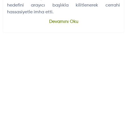
hedefini arayıcı başlıkla kilitlenerek cerrahi
hassasiyetle imha etti.
Dünyadan Gelişmeler
704
Devamını Oku