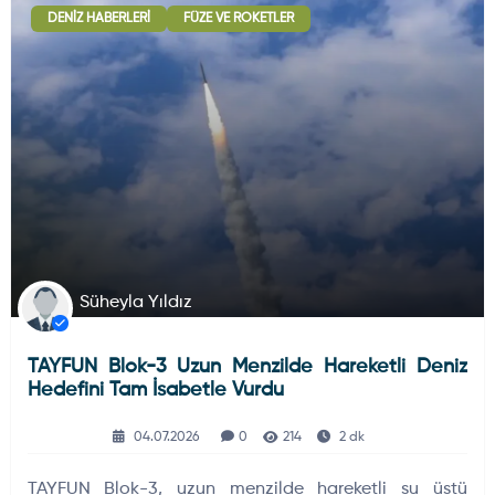
DENIZ HABERLERI
FÜZE VE ROKETLER
Deniz Haberleri
223
Uydu ve Uzay Haberi
44
Silah ve Mühimmatlar
231
Süheyla Yıldız
TAYFUN Blok-3 Uzun Menzilde Hareketli Deniz
Füze ve Roketler
226
Hedefini Tam İsabetle Vurdu
04.07.2026
0
214
2 dk
Elektronik Sistemler
537
TAYFUN Blok-3, uzun menzilde hareketli su üstü