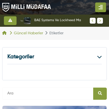
KAAN Savaş Uçağı Ön Uçuş Taksi Testini Başarıyla Tamamladı
BAE Systems Ve Lockheed Martin'den Blizzard Çok Görevli İHA
Güncel Haberler
Etiketler
Kategoriler
Kara Haberleri
374
Hava Haberleri
630