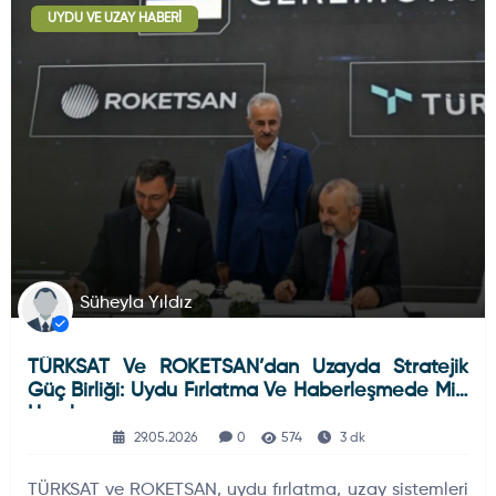
UYDU VE UZAY HABERI
Deniz Haberleri
223
Uydu ve Uzay Haberi
44
Silah ve Mühimmatlar
231
Süheyla Yıldız
TÜRKSAT Ve ROKETSAN’dan Uzayda Stratejik
Füze ve Roketler
226
Güç Birliği: Uydu Fırlatma Ve Haberleşmede Milli
Hamle
29.05.2026
0
574
3 dk
Elektronik Sistemler
537
TÜRKSAT ve ROKETSAN, uydu fırlatma, uzay sistemleri