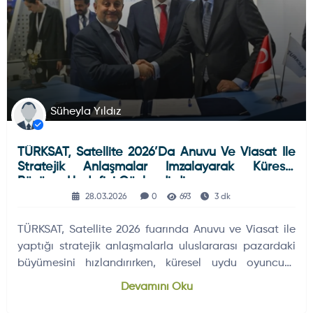
Süheyla Yıldız
TÜRKSAT, Satellite 2026’da Anuvu Ve Viasat Ile
Stratejik Anlaşmalar Imzalayarak Küresel
Büyüme Hedefini Güçlendirdi
28.03.2026
0
693
3 dk
TÜRKSAT, Satellite 2026 fuarında Anuvu ve Viasat ile
yaptığı stratejik anlaşmalarla uluslararası pazardaki
büyümesini hızlandırırken, küresel uydu oyuncusu
olma hedefini öne çıkardı.
Devamını Oku