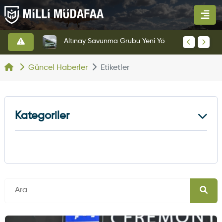
HAVELSAN’dan Azerbaycan Hava Kuvvetlerine Kritik Komuta Kontrol Sistemi İhracatı
Altınay Savunma Grubu Yeni Yönetim Yapısına Geçti
Güncel Haberler
Etiketler
Kategoriler
Kara Haberleri
374
Hava Haberleri
630