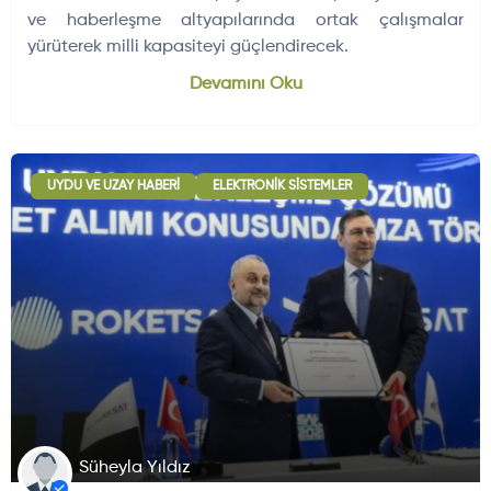
ve haberleşme altyapılarında ortak çalışmalar
yürüterek milli kapasiteyi güçlendirecek.
Dünyadan Gelişmeler
704
Devamını Oku
UYDU VE UZAY HABERI
ELEKTRONIK SISTEMLER
Süheyla Yıldız