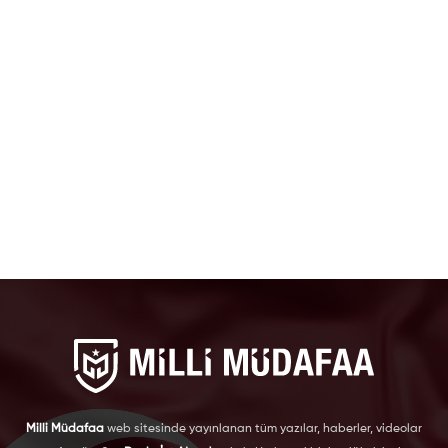
Milli Müdafaa
web sitesinde yayınlanan tüm yazılar, haberler, videolar