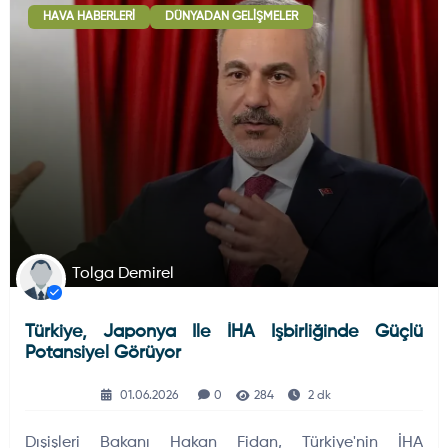
HAVA HABERLERI
DÜNYADAN GELIŞMELER
Deniz Haberleri
223
Uydu ve Uzay Haberi
44
Silah ve Mühimmatlar
231
Tolga Demirel
Türkiye, Japonya Ile İHA Işbirliğinde Güçlü
Füze ve Roketler
226
Potansiyel Görüyor
01.06.2026
0
284
2 dk
Elektronik Sistemler
537
Dışişleri Bakanı Hakan Fidan, Türkiye'nin İHA