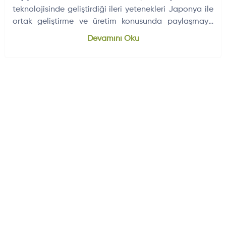
teknolojisinde geliştirdiği ileri yetenekleri Japonya ile
ortak geliştirme ve üretim konusunda paylaşmaya
istekli olduğunu belirtti.
Dünyadan Gelişmeler
704
Devamını Oku