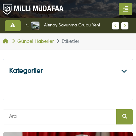
HAVELSAN’dan Azerbaycan Hava Kuvvetlerine Kritik Komuta Kontrol Sistemi İhracatı
Altınay Savunma Grubu Yeni Yönetim Yapısına Geçti
Güncel Haberler
Etiketler
Kategoriler
Kara Haberleri
374
Hava Haberleri
630