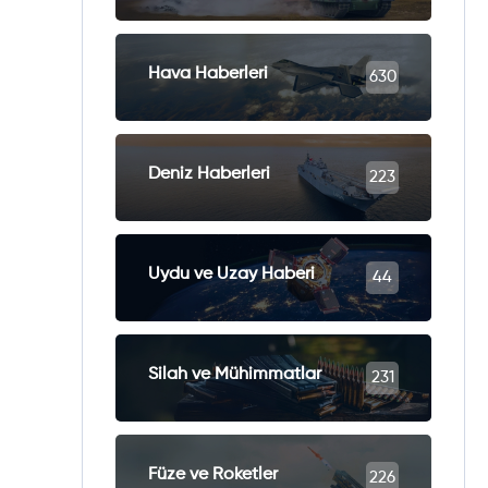
Hava Haberleri
630
Deniz Haberleri
223
Uydu ve Uzay Haberi
44
Silah ve Mühimmatlar
231
Füze ve Roketler
226