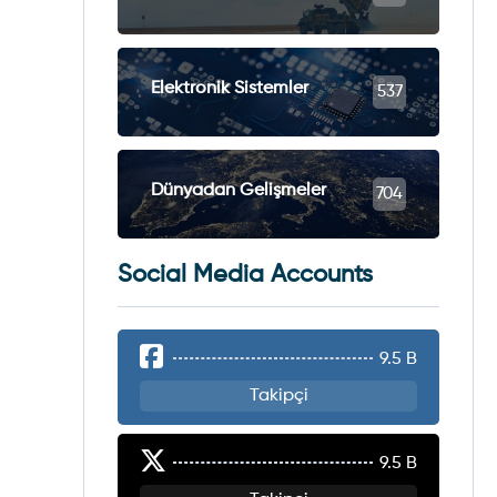
Elektronik Sistemler
537
Dünyadan Gelişmeler
704
Social Media Accounts
9.5 B
Takipçi
9.5 B