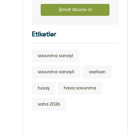
Şimdi Abone ol
Etiketler
savunma sanayi
savunma sanayii
aselsan
tusaş
hava savunma
saha 2026