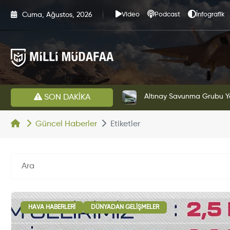
Cuma, Ağustos, 2026
Video
Podcast
İnfografik
HAVELSAN’dan Azerbaycan Hava Kuvvetlerine Kritik Komuta Kontrol Sistemi İhracatı
Altınay Savunma Grubu Ye
SON DAKİKA
Güncel Haberler
Etiketler
HAVA HABERLERI
DÜNYADAN GELIŞMELER