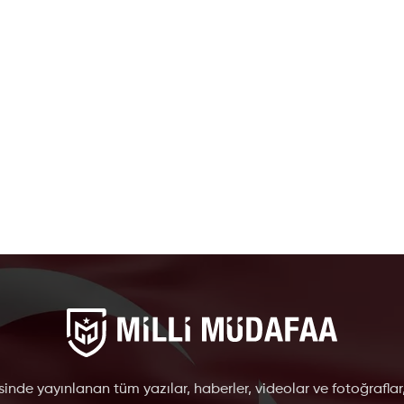
inde yayınlanan tüm yazılar, haberler, videolar ve fotoğraflar