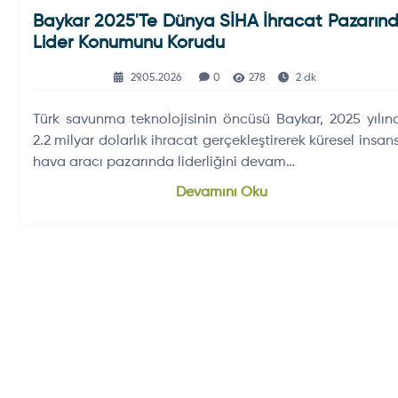
Baykar 2025'te Dünya SİHA İhracat Pazarın
Lider Konumunu Korudu
29.05.2026
0
278
2 dk
Türk savunma teknolojisinin öncüsü Baykar, 2025 yılın
2.2 milyar dolarlık ihracat gerçekleştirerek küresel insans
hava aracı pazarında liderliğini devam…
Devamını Oku