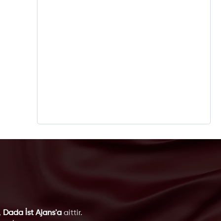
,
Dada İst Ajans'a
aittir.