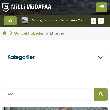
HAVELSAN’dan Azerbaycan Hava Kuvvetlerine Kritik Komuta Kontrol Sistemi İhracatı
Altınay Savunma Grubu Yeni Yönetim Yapısına Geçti
Güncel Haberler
Etiketler
Kategoriler
Kara Haberleri
374
Hava Haberleri
630