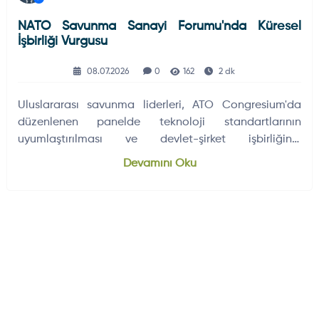
NATO Savunma Sanayi Forumu'nda Küresel
İşbirliği Vurgusu
08.07.2026
0
162
2 dk
Uluslararası savunma liderleri, ATO Congresium'da
düzenlenen panelde teknoloji standartlarının
uyumlaştırılması ve devlet-şirket işbirliğinin
güçlendirilmesinin savunma…
Devamını Oku