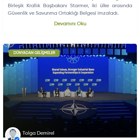
Birleşik Krallık Başbakanı Starmer, iki ülke arasında
Güvenlik ve Savunma Ortaklığı Belgesi imzaladı.
Dünyadan Gelişmeler
704
Devamını Oku
DÜNYADAN GELIŞMELER
Tolga Demirel