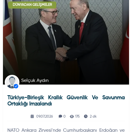
DÜNYADAN GELIŞMELER
Deniz Haberleri
223
Uydu ve Uzay Haberi
44
Silah ve Mühimmatlar
231
Selçuk Aydın
Türkiye-Birleşik Krallık Güvenlik Ve Savunma
Füze ve Roketler
226
Ortaklığı Imzalandı
09.07.2026
0
175
2 dk
Elektronik Sistemler
537
NATO Ankara Zirvesi'nde Cumhurbaşkanı Erdoğan ve