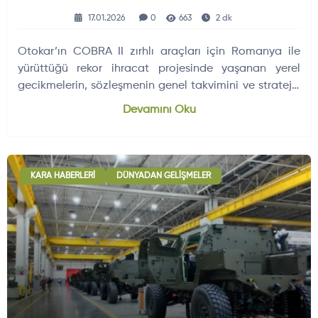
Sapmıyor
17.01.2026
0
663
2 dk
Otokar’ın COBRA II zırhlı araçları için Romanya ile
yürüttüğü rekor ihracat projesinde yaşanan yerel
gecikmelerin, sözleşmenin genel takvimini ve stratejik
hedeflerini etkilemeyeceği açıklandı.
Devamını Oku
KARA HABERLERI
DÜNYADAN GELIŞMELER