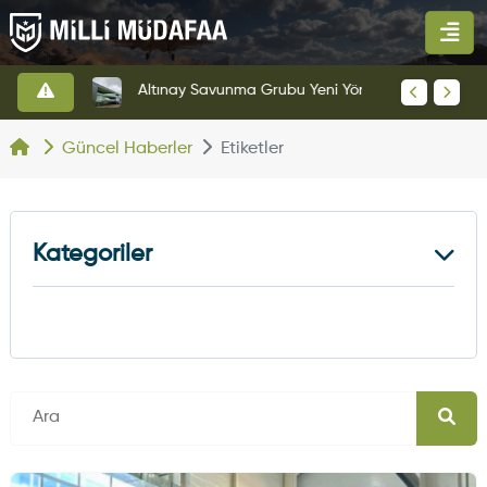
Altınay Savunma Grubu Yeni Yönetim Yapısına Geçti
KAAN'ın Yeni Prototipi Pist Testlerine Başladı
Güncel Haberler
Etiketler
Kategoriler
Kara Haberleri
374
Hava Haberleri
630