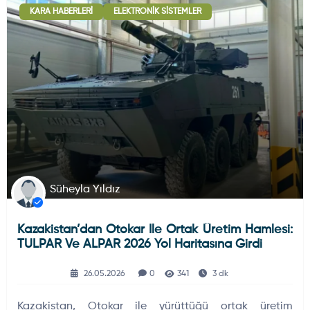
KARA HABERLERI
ELEKTRONIK SISTEMLER
Deniz Haberleri
223
Uydu ve Uzay Haberi
44
Silah ve Mühimmatlar
231
Süheyla Yıldız
Kazakistan’dan Otokar Ile Ortak Üretim Hamlesi:
Füze ve Roketler
226
TULPAR Ve ALPAR 2026 Yol Haritasına Girdi
26.05.2026
0
341
3 dk
Elektronik Sistemler
537
Kazakistan, Otokar ile yürüttüğü ortak üretim