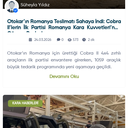
Süheyla Yıldız
Otokar’ın Romanya Teslimatı Sahaya İndi: Cobra
II’lerin İlk Partisi Romanya Kara Kuvvetleri’nde
Göreve Başladı
24.03.2026
0
573
2 dk
Otokar’ın Romanya için ürettiği Cobra II 4x4 zırhlı
araçların ilk partisi envantere girerken, 1059 araçlık
büyük tedarik programında yeni aşamaya geçildi.
Devamını Oku
KARA HABERLERI