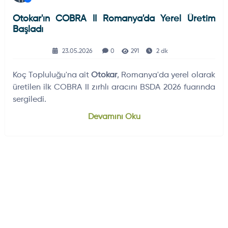
Otokar'ın COBRA II Romanya'da Yerel Üretim
Başladı
23.05.2026
0
291
2 dk
Koç Topluluğu'na ait
Otokar
, Romanya'da yerel olarak
üretilen ilk COBRA II zırhlı aracını BSDA 2026 fuarında
sergiledi.
Devamını Oku