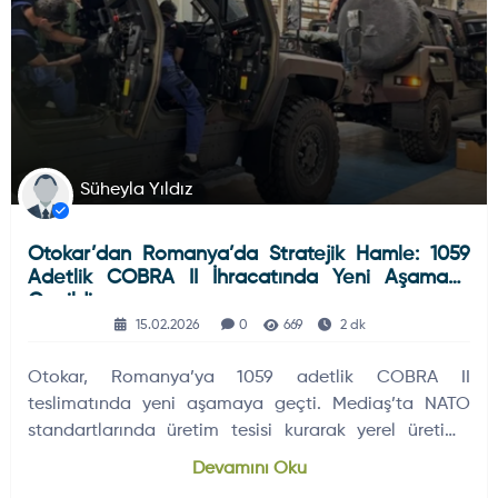
Süheyla Yıldız
Otokar’dan Romanya’da Stratejik Hamle: 1059
Adetlik COBRA II İhracatında Yeni Aşamaya
Geçildi
15.02.2026
0
669
2 dk
Otokar, Romanya’ya 1059 adetlik COBRA II
teslimatında yeni aşamaya geçti. Mediaş’ta NATO
standartlarında üretim tesisi kurarak yerel üretime
hazırlanıyor.
Devamını Oku