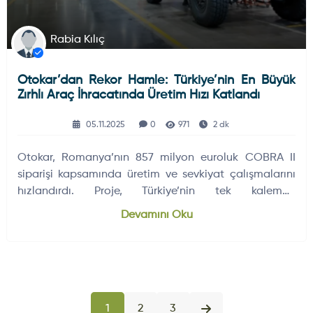
Rabia Kılıç
Otokar’dan Rekor Hamle: Türkiye’nin En Büyük
Zırhlı Araç İhracatında Üretim Hızı Katlandı
05.11.2025
0
971
2 dk
Otokar, Romanya’nın 857 milyon euroluk COBRA II
siparişi kapsamında üretim ve sevkiyat çalışmalarını
hızlandırdı. Proje, Türkiye’nin tek kalemde
gerçekleştirdiği en büyük zırhlı araç ihracatı olma
Devamını Oku
özelliğini taşıyor.
1
2
3