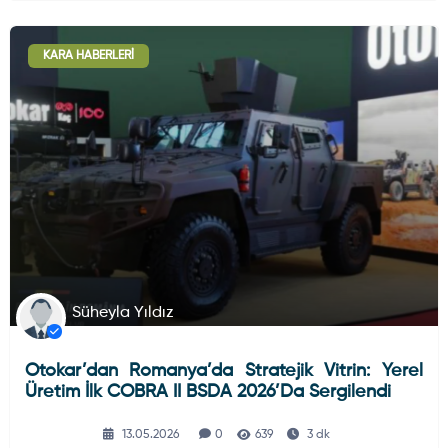
KARA HABERLERI
Süheyla Yıldız
Otokar’dan Romanya’da Stratejik Vitrin: Yerel
Üretim İlk COBRA II BSDA 2026’da Sergilendi
13.05.2026
0
639
3 dk