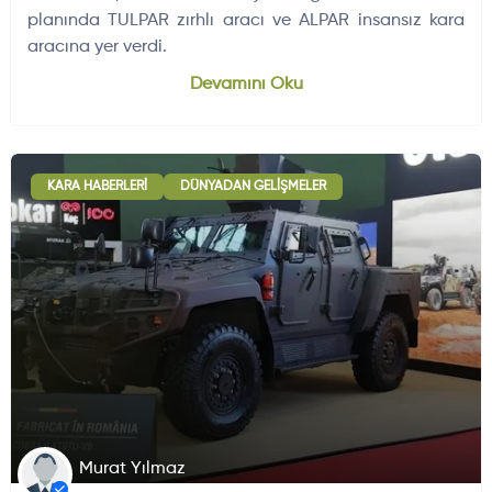
planında TULPAR zırhlı aracı ve ALPAR insansız kara
aracına yer verdi.
Dünyadan Gelişmeler
704
Devamını Oku
KARA HABERLERI
DÜNYADAN GELIŞMELER
Murat Yılmaz