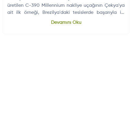
üretilen C-390 Millennium nakliye uçağının Çekya'ya
ait ilk örneği, Brezilya'daki tesislerde başarıyla ilk
uçuşunu…
Dünyadan Gelişmeler
704
Devamını Oku