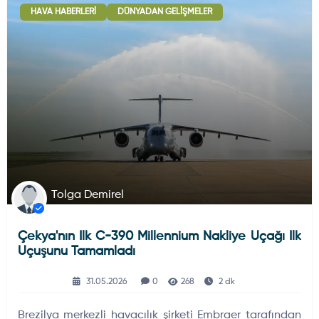
HAVA HABERLERI
DÜNYADAN GELIŞMELER
Deniz Haberleri
223
Uydu ve Uzay Haberi
44
Silah ve Mühimmatlar
231
Tolga Demirel
Çekya'nın Ilk C-390 Millennium Nakliye Uçağı Ilk
Füze ve Roketler
226
Uçuşunu Tamamladı
31.05.2026
0
268
2 dk
Elektronik Sistemler
537
Brezilya merkezli havacılık şirketi Embraer tarafından