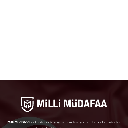
Milli Müdafaa
web sitesinde yayınlanan tüm yazılar, haberler, videolar