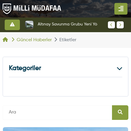
HAVELSAN’dan Azerbaycan Hava Kuvvetlerine Kritik Komuta Kontrol Sistemi İhracatı
Altınay Savunma Grubu Yeni Yönetim Yapısına Geçti
Güncel Haberler
Etiketler
Kategoriler
Kara Haberleri
374
Hava Haberleri
630