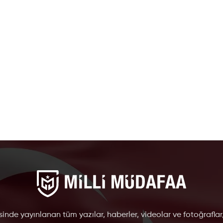
inde yayınlanan tüm yazılar, haberler, videolar ve fotoğraflar