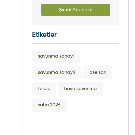
Şimdi Abone ol
Etiketler
savunma sanayi
savunma sanayii
aselsan
tusaş
hava savunma
saha 2026