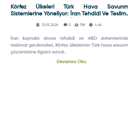
Körfez Ülkeleri Türk Hava Savun
Sistemlerine Yöneliyor: İran Tehdidi Ve Teslim
Gecikmeleri Ankara’yı Öne Çıkardı
12.05.2026
0
798
4 dk
İran kaynaklı drone tehdidi ve ABD sistemlerinde
teslimat gecikmeleri, Körfez ülkelerinin Türk hava savun
çözümlerine ilgisini artırdı.
Devamını Oku