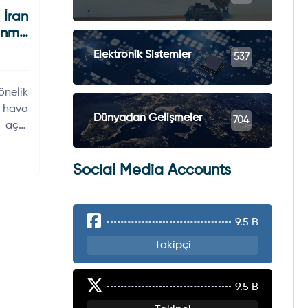
İran
unma
Elektronik Sistemler
537
önelik
t hava
Dünyadan Gelişmeler
704
 açtı.
ma ve
 ilgi
Social Media Accounts
9.5 B
Takipçi
9.5 B