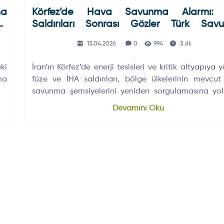
ma
Körfez’de Hava Savunma Alarmı: 
at
Saldırıları Sonrası Gözler Türk Sav
Sanayiine Çevrilebilir
13.04.2026
0
994
3 dk
ki
İran’ın Körfez’de enerji tesisleri ve kritik altyapıya y
ma
füze ve İHA saldırıları, bölge ülkelerinin mevcu
savunma şemsiyelerini yeniden sorgulamasına yol
Uzmanlar, bu süreçte Türkiye’nin hava savun
Devamını Oku
insansız sistem çözümlerinin daha fazla
görebileceğini değerlendiriyor.