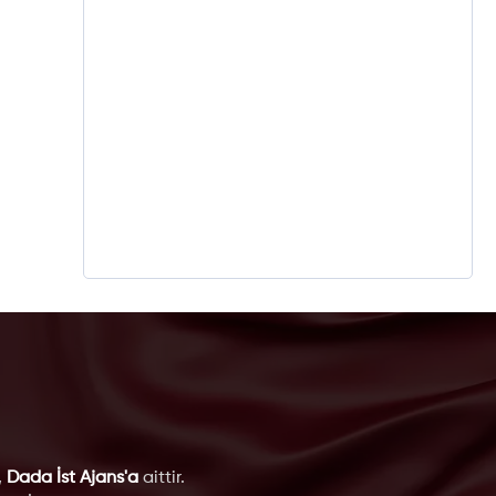
,
Dada İst Ajans'a
aittir.