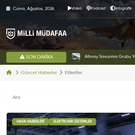
Cuma, Ağustos, 2026
Video
Podcast
İnfografik
HAVELSAN’dan Azerbaycan Hava Kuvvetlerine Kritik Komuta Kontrol Sistemi İhracatı
Altınay Savunma Grubu Ye
SON DAKİKA
Güncel Haberler
Etiketler
HAVA HABERLERI
ELEKTRONIK SISTEMLER