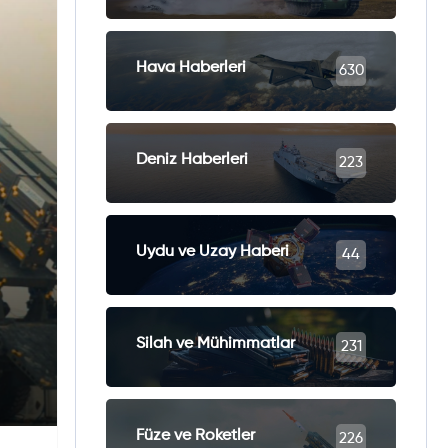
Hava Haberleri
630
Deniz Haberleri
223
Uydu ve Uzay Haberi
44
Silah ve Mühimmatlar
231
Füze ve Roketler
226