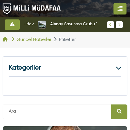
HAVELSAN’dan Azerbaycan Hava Kuvvetlerine Kritik Komuta Kontrol Sistemi İhracatı
Altınay Savunma Grubu Yeni Yönetim Yapısına Geçti
Güncel Haberler
Etiketler
Kategoriler
Kara Haberleri
374
Hava Haberleri
630