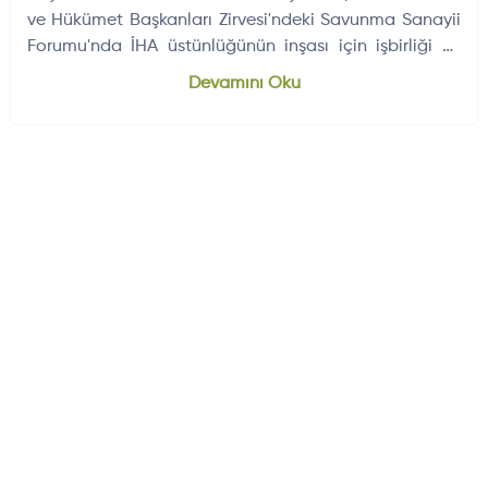
ve Hükümet Başkanları Zirvesi'ndeki Savunma Sanayii
Forumu'nda İHA üstünlüğünün inşası için işbirliği ve
kapasite paylaşımının…
Dünyadan Gelişmeler
704
Devamını Oku