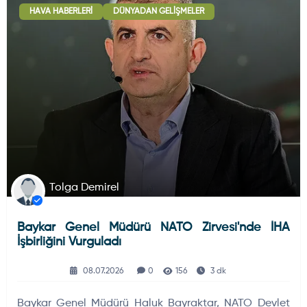
HAVA HABERLERI
DÜNYADAN GELIŞMELER
Deniz Haberleri
223
Uydu ve Uzay Haberi
44
Silah ve Mühimmatlar
231
Tolga Demirel
Baykar Genel Müdürü NATO Zirvesi'nde İHA
Füze ve Roketler
226
İşbirliğini Vurguladı
08.07.2026
0
156
3 dk
Elektronik Sistemler
537
Baykar Genel Müdürü Haluk Bayraktar, NATO Devlet