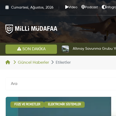
Cumartesi, Ağustos, 2026
Video
Podcast
İnfogra
HAVELSAN’dan Azerbaycan Hava Kuvvetlerine Kritik Komuta Kontrol Sistemi İhracatı
Altınay Savunma Grubu Ye
SON DAKİKA
Güncel Haberler
Etiketler
FÜZE VE ROKETLER
ELEKTRONIK SISTEMLER