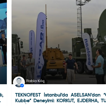
Rabia Kılıç
ı,
TEKNOFEST İstanbul’da ASELSAN’dan “Ç
rı
Kubbe” Deneyimi: KORKUT, EJDERHA, T