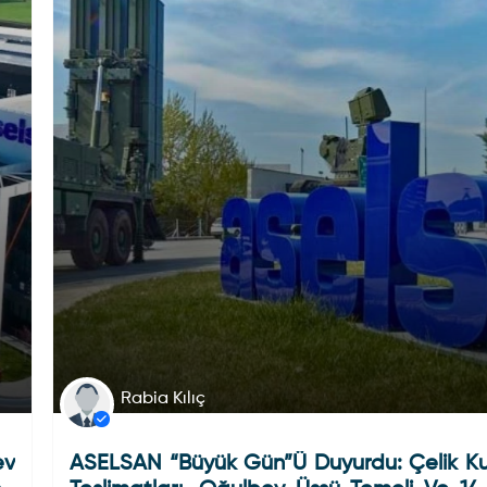
Rabia Kılıç
ev
ASELSAN “Büyük Gün”ü Duyurdu: Çelik K