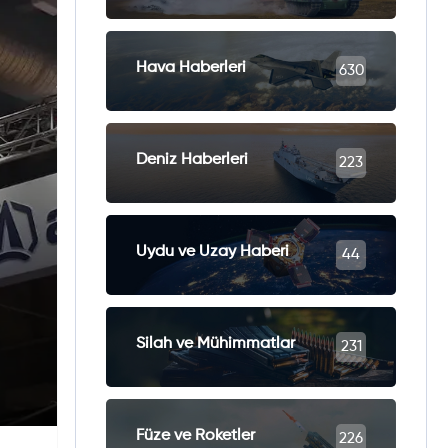
Hava Haberleri
630
Deniz Haberleri
223
Uydu ve Uzay Haberi
44
Silah ve Mühimmatlar
231
Füze ve Roketler
226