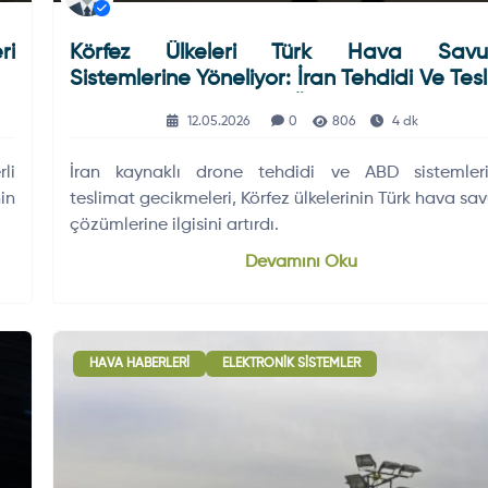
ri
Körfez Ülkeleri Türk Hava Sav
Sistemlerine Yöneliyor: İran Tehdidi Ve Tes
Gecikmeleri Ankara’yı Öne Çıkardı
12.05.2026
0
806
4 dk
li
İran kaynaklı drone tehdidi ve ABD sistemleri
in
teslimat gecikmeleri, Körfez ülkelerinin Türk hava s
çözümlerine ilgisini artırdı.
Devamını Oku
HAVA HABERLERI
ELEKTRONIK SISTEMLER