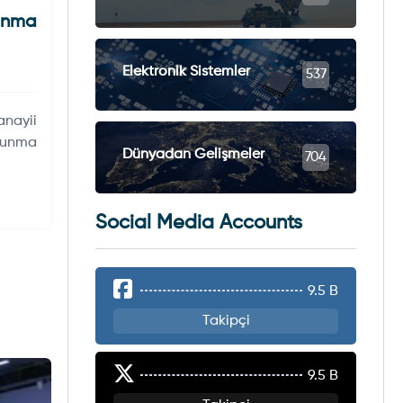
unma
Elektronik Sistemler
537
nayii
avunma
Dünyadan Gelişmeler
704
Social Media Accounts
9.5 B
Takipçi
9.5 B