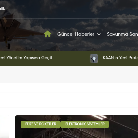
fik
Güncel Haberler
Savunma San
ni Yönetim Yapısına Geçti
KAAN'ın Yeni Proto
FÜZE VE ROKETLER
ELEKTRONIK SISTEMLER