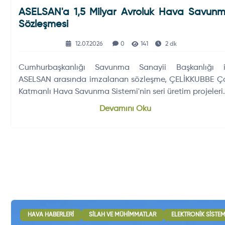
ASELSAN'a 1,5 Milyar Avroluk Hava Savun
Sözleşmesi
12.07.2026
0
141
2 dk
Cumhurbaşkanlığı Savunma Sanayii Başkanlığı i
ASELSAN arasında imzalanan sözleşme, ÇELİKKUBBE Ç
Katmanlı Hava Savunma Sistemi'nin seri üretim projeleri
ilave olarak 1…
Devamını Oku
HAVA HABERLERI
SILAH VE MÜHIMMATLAR
ELEKTRONIK SISTE