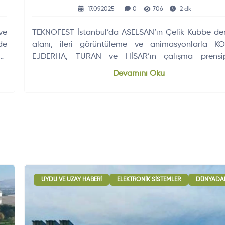
Ve HİSAR Sahnede
17.09.2025
0
706
2 dk
ve
TEKNOFEST İstanbul’da ASELSAN’ın Çelik Kubbe d
de
alanı, ileri görüntüleme ve animasyonlarla KO
ve
EJDERHA, TURAN ve HİSAR’ın çalışma prensipl
ziyaretçilere interaktif olarak sunuyor.
Devamını Oku
UYDU VE UZAY HABERI
ELEKTRONIK SISTEMLER
DÜNYADAN