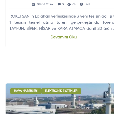
Yapıldı
08.04.2026
0
715
3 dk
ROKETSAN’ın Lalahan yerleşkesinde 3 yeni tesisin açılışı 
1 tesisin temel atma töreni gerçekleştirildi. Tören
TAYFUN, SİPER, HİSAR ve KARA ATMACA dahil 20 ürün 
mühimmatın teslimatı yapıldı.
Devamını Oku
HAVA HABERLERI
ELEKTRONIK SISTEMLER