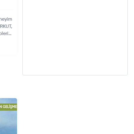
eneyim
RKUT,
erini
 GELIŞMELER