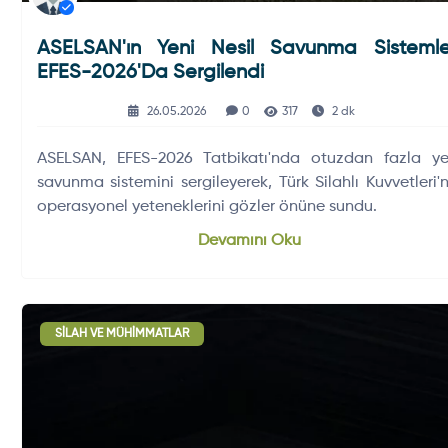
ASELSAN'ın Yeni Nesil Savunma Sistemle
EFES-2026'da Sergilendi
26.05.2026
0
317
2 dk
ASELSAN, EFES-2026 Tatbikatı'nda otuzdan fazla yer
savunma sistemini sergileyerek, Türk Silahlı Kuvvetleri'n
operasyonel yeteneklerini gözler önüne sundu.
Devamını Oku
SILAH VE MÜHIMMATLAR