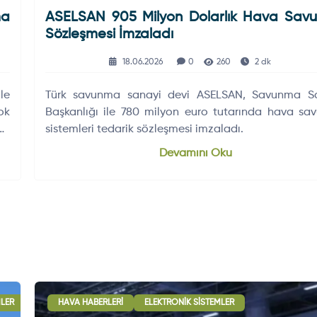
ma
ASELSAN 905 Milyon Dolarlık Hava Sav
Sözleşmesi İmzaladı
18.06.2026
0
260
2 dk
le
Türk savunma sanayi devi ASELSAN, Savunma Sa
ok
Başkanlığı ile 780 milyon euro tutarında hava s
ne
sistemleri tedarik sözleşmesi imzaladı.
Devamını Oku
MLER
HAVA HABERLERI
ELEKTRONIK SISTEMLER