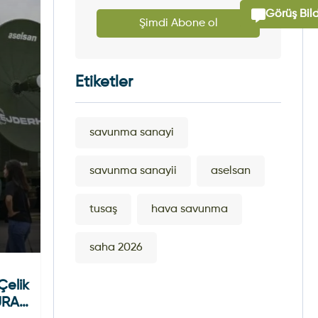
Görüş Bild
Şimdi Abone ol
Etiketler
savunma sanayi
savunma sanayii
aselsan
tusaş
hava savunma
saha 2026
elik
URAN