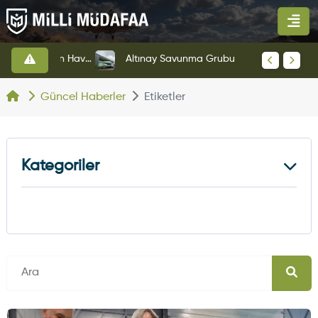
HAVELSAN’dan Azerbaycan Hava Kuvvetlerine Kritik Komuta Kontrol Sistemi İhracatı
Altınay Savunma Grubu Yeni Yönetim Yapısına Geçti
Güncel Haberler
Etiketler
Kategoriler
Kara Haberleri
374
Hava Haberleri
630