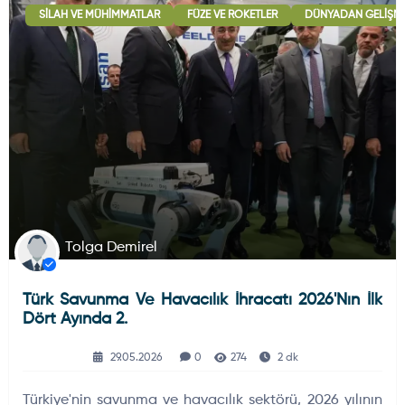
SILAH VE MÜHIMMATLAR
FÜZE VE ROKETLER
DÜNYADAN GELIŞM
Deniz Haberleri
223
Uydu ve Uzay Haberi
44
Silah ve Mühimmatlar
231
Tolga Demirel
Türk Savunma Ve Havacılık İhracatı 2026'nın İlk
Füze ve Roketler
226
Dört Ayında 2.
29.05.2026
0
274
2 dk
Elektronik Sistemler
537
Türkiye'nin savunma ve havacılık sektörü, 2026 yılının