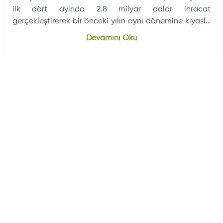
ilk dört ayında 2.8 milyar dolar ihracat
gerçekleştirerek bir önceki yılın aynı dönemine kıyasla
yüzde 28 oranında artış…
Dünyadan Gelişmeler
704
Devamını Oku