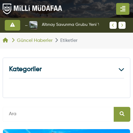
HAVELSAN’dan Azerbaycan Hava Kuvvetlerine Kritik Komuta Kontrol Sistemi İhracatı
Altınay Savunma Grubu Yeni Yönetim Yapısına Geçti
Güncel Haberler
Etiketler
Kategoriler
Kara Haberleri
374
Hava Haberleri
630