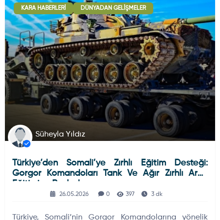
KARA HABERLERI
DÜNYADAN GELIŞMELER
Deniz Haberleri
223
Uydu ve Uzay Haberi
44
Silah ve Mühimmatlar
231
Süheyla Yıldız
Türkiye’den Somali’ye Zırhlı Eğitim Desteği:
Füze ve Roketler
226
Gorgor Komandoları Tank Ve Ağır Zırhlı Araç
Eğitimine Başladı
26.05.2026
0
397
3 dk
Elektronik Sistemler
537
Türkiye, Somali’nin Gorgor Komandolarına yönelik