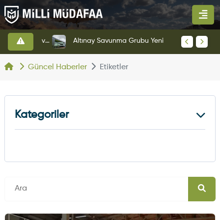
HAVELSAN’dan Azerbaycan Hava Kuvvetlerine Kritik Komuta Kontrol Sistemi İhracatı
Altınay Savunma Grubu Yeni Yönetim Yapısına Geçti
Güncel Haberler
Etiketler
Kategoriler
Kara Haberleri
374
Hava Haberleri
630