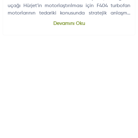
uçağı Hürjet'in motorlaştırılması için F404 turbofan
motorlarının tedariki konusunda stratejik anlaşma
imzaladı.
Dünyadan Gelişmeler
704
Devamını Oku