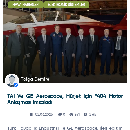
HAVA HABERLERI
ELEKTRONIK SISTEMLER
Deniz Haberleri
223
Uydu ve Uzay Haberi
44
Silah ve Mühimmatlar
231
Tolga Demirel
TAI Ve GE Aerospace, Hürjet Için F404 Motor
Füze ve Roketler
226
Anlaşması Imzaladı
02.06.2026
0
351
2 dk
Elektronik Sistemler
537
Türk Havacılık Endüstrisi ile GE Aerospace, ileri eğitim