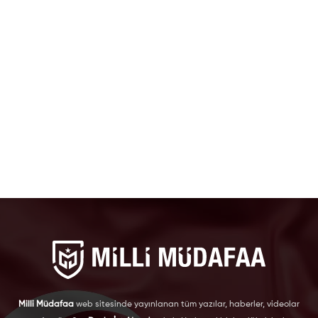
Milli Müdafaa
web sitesinde yayınlanan tüm yazılar, haberler, videolar