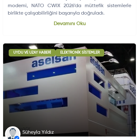
modemi, NATO CWIX 2026’da müttefik sistemlerle
birlikte çalışabilirliğini başarıyla doğruladı.
Dünyadan Gelişmeler
704
Devamını Oku
UYDU VE UZAY HABERI
ELEKTRONIK SISTEMLER
Süheyla Yıldız