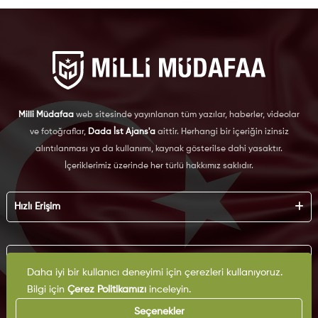
Milli Müdafaa
web sitesinde yayınlanan tüm yazılar, haberler, videolar
ve fotoğraflar,
Dada İst Ajans'a
aittir. Herhangi bir içeriğin izinsiz
alıntılanması ya da kullanımı, kaynak gösterilse dahi yasaktır.
İçeriklerimiz üzerinde her türlü hakkımız saklıdır.
Hızlı Erişim
Hakkımızda
Künye
Kurumsal
Reklam
Daha iyi bir kullanıcı deneyimi için çerezleri kullanıyoruz.
İş Birliği
Bilgi için
Çerez Politikamızı
inceleyin.
KVKK
Arşiv
Çerez Politikası
Seçenekler
İletişim