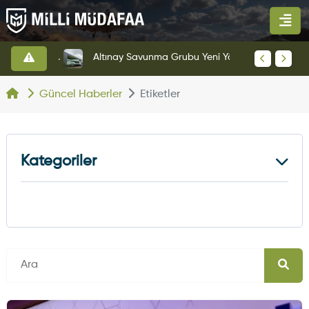
HAVELSAN’dan Azerbaycan Hava Kuvvetlerine Kritik Komuta Kontrol Sistemi İhracatı
Altınay Savunma Grubu Yeni Yönetim Yapısına Geçti
Güncel Haberler
Etiketler
Kategoriler
Kara Haberleri
374
Hava Haberleri
630