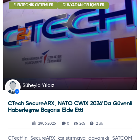
ELEKTRONIK SISTEMLER
DÜNYADAN GELIŞMELER
Deniz Haberleri
223
Uydu ve Uzay Haberi
44
Silah ve Mühimmatlar
231
Süheyla Yıldız
CTech SecureARX, NATO CWIX 2026’da Güvenli
Füze ve Roketler
226
Haberleşme Başarısı Elde Etti
29.06.2026
0
265
2 dk
Elektronik Sistemler
537
CTech’in SecureARX karıştırmaya dayanıklı SATCOM