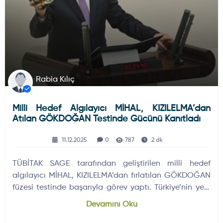
Rabia Kılıç
Milli Hedef Algılayıcı MİHAL, KIZILELMA’dan
Atılan GÖKDOĞAN Testinde Gücünü Kanıtladı
11.12.2025
0
787
2 dk
TÜBİTAK SAGE tarafından geliştirilen milli hedef
algılayıcı MİHAL, KIZILELMA’dan fırlatılan GÖKDOĞAN
füzesi testinde başarıyla görev yaptı. Türkiye’nin yerli
sensör teknolojilerindeki yetkinliğini gösteren sistem,
Devamını Oku
hava savunmada kritik rol üstleniyor.