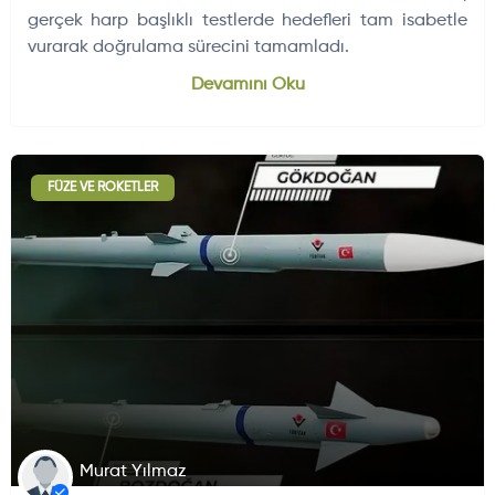
gerçek harp başlıklı testlerde hedefleri tam isabetle
vurarak doğrulama sürecini tamamladı.
Dünyadan Gelişmeler
704
Devamını Oku
FÜZE VE ROKETLER
Murat Yılmaz