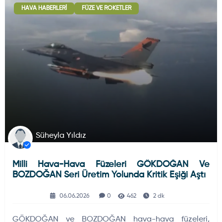
HAVA HABERLERI
FÜZE VE ROKETLER
Deniz Haberleri
223
Uydu ve Uzay Haberi
44
Silah ve Mühimmatlar
231
Süheyla Yıldız
Milli Hava-Hava Füzeleri GÖKDOĞAN Ve
Füze ve Roketler
226
BOZDOĞAN Seri Üretim Yolunda Kritik Eşiği Aştı
06.06.2026
0
462
2 dk
Elektronik Sistemler
537
GÖKDOĞAN ve BOZDOĞAN hava-hava füzeleri,