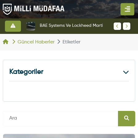
KAAN Savaş Uçağı Ön Uçuş Taksi Testini Başarıyla Tamamladı
BAE Systems Ve Lockheed Martin'den Blizzard Çok Görevli İHA
Güncel Haberler
Etiketler
Kategoriler
Kara Haberleri
374
Hava Haberleri
630