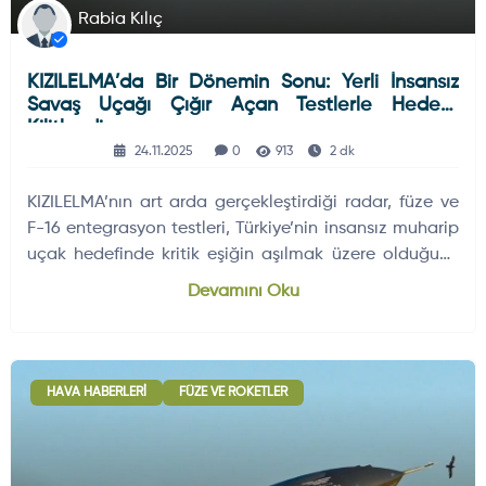
Rabia Kılıç
KIZILELMA’da Bir Dönemin Sonu: Yerli İnsansız
Savaş Uçağı Çığır Açan Testlerle Hedefe
Kilitlendi
24.11.2025
0
913
2 dk
KIZILELMA’nın art arda gerçekleştirdiği radar, füze ve
F-16 entegrasyon testleri, Türkiye’nin insansız muharip
uçak hedefinde kritik eşiğin aşılmak üzere olduğunu
gösteriyor.
Devamını Oku
HAVA HABERLERI
FÜZE VE ROKETLER