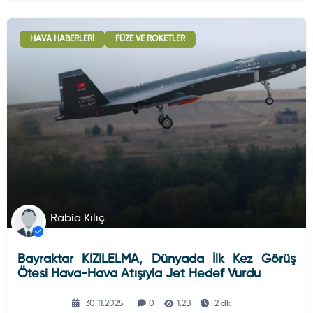
HAVA HABERLERI
FÜZE VE ROKETLER
Rabia Kılıç
Bayraktar KIZILELMA, Dünyada İlk Kez Görüş
Ötesi Hava-Hava Atışıyla Jet Hedef Vurdu
30.11.2025
0
1.2B
2 dk