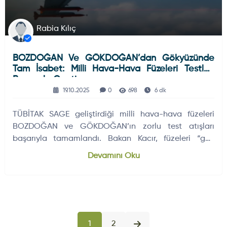
Rabia Kılıç
BOZDOĞAN Ve GÖKDOĞAN’dan Gökyüzünde
Tam İsabet: Milli Hava-Hava Füzeleri Testleri
Başarıyla Geçti
19.10.2025
0
698
6 dk
TÜBİTAK SAGE geliştirdiği milli hava-hava füzeleri
BOZDOĞAN ve GÖKDOĞAN’ın zorlu test atışları
başarıyla tamamlandı. Bakan Kacır, füzeleri “gök
vatanın iki pençesi” olarak tanımladı.
Devamını Oku
1
2