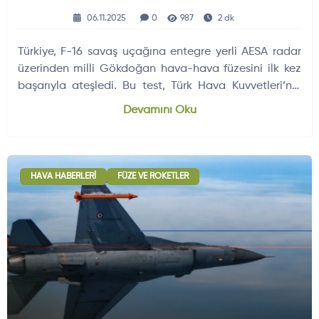
06.11.2025
0
987
2 dk
Türkiye, F-16 savaş uçağına entegre yerli AESA radar
üzerinden milli Gökdoğan hava-hava füzesini ilk kez
başarıyla ateşledi. Bu test, Türk Hava Kuvvetleri’nin
geleceğini doğrudan şekillendirecek stratejik bir eşik
Devamını Oku
olarak değerlendiriliyor.
HAVA HABERLERI
FÜZE VE ROKETLER