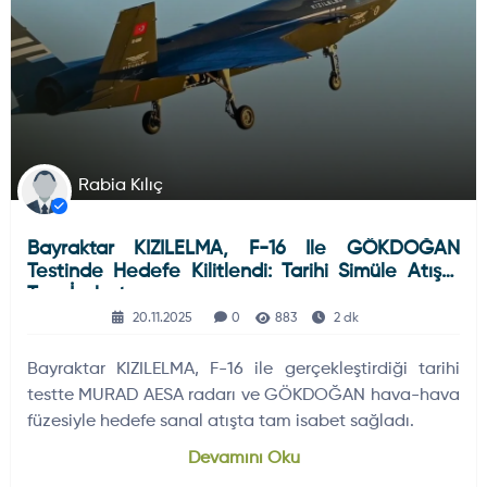
Rabia Kılıç
Bayraktar KIZILELMA, F-16 Ile GÖKDOĞAN
Testinde Hedefe Kilitlendi: Tarihi Simüle Atışta
Tam İsabet
20.11.2025
0
883
2 dk
Bayraktar KIZILELMA, F-16 ile gerçekleştirdiği tarihi
testte MURAD AESA radarı ve GÖKDOĞAN hava-hava
füzesiyle hedefe sanal atışta tam isabet sağladı.
Devamını Oku