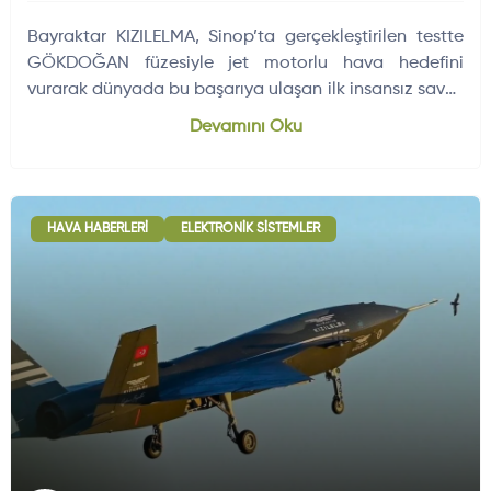
Bayraktar KIZILELMA, Sinop’ta gerçekleştirilen testte
GÖKDOĞAN füzesiyle jet motorlu hava hedefini
vurarak dünyada bu başarıya ulaşan ilk insansız savaş
uçağı oldu. Bu tarihi test, Türkiye’nin milli hava-hava
Devamını Oku
yeteneklerinde yeni bir dönemin başlangıcı olarak
görülüyor.
HAVA HABERLERI
ELEKTRONIK SISTEMLER