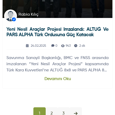
Rabia Kılıç
Yeni Nesil Araçlar Projesi Imzalandı: ALTUĞ Ve
PARS ALPHA Türk Ordusuna Güç Katacak
24.02.2025
0
943
2 dk
Savunma Sanayii Başkanlığı, BMC ve FNSS arasında
imzalanan “Yeni Nesil Araçlar Projesi” kapsamında
Türk Kara Kuvvetleri’ne ALTUĞ 8x8 ve PARS ALPHA 8x8
zırhlı araçlar teslim edilecek. İlk teslimatlar 2027’de
Devamını Oku
başlayacak.
1
2
3