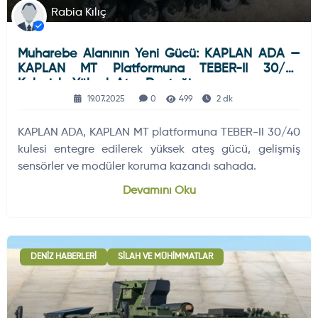
Rabia Kılıç
Muharebe Alanının Yeni Gücü: KAPLAN ADA —
KAPLAN MT Platformuna TEBER-II 30/40
Kulesiyle Yüksek Ateş Desteği
19.07.2025
0
499
2 dk
KAPLAN ADA, KAPLAN MT platformuna TEBER-II 30/40
kulesi entegre edilerek yüksek ateş gücü, gelişmiş
sensörler ve modüler koruma kazandı sahada.
Devamını Oku
DENIZ HABERLERI
SILAH VE MÜHIMMATLAR