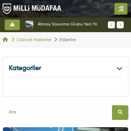
HAVELSAN’dan Azerbaycan Hava Kuvvetlerine Kritik Komuta Kontrol Sistemi İhracatı
Altınay Savunma Grubu Yeni Yönetim Yapısına Geçti
Güncel Haberler
Etiketler
Kategoriler
Kara Haberleri
374
Hava Haberleri
630