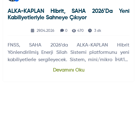
ALKA-KAPLAN Hibrit, SAHA 2026’da Yeni
Kabiliyetleriyle Sahneye Çıkıyor
29.04.2026
0
470
3 dk
FNSS, SAHA 2026’da ALKA-KAPLAN Hibrit
Yönlendirilmiş Enerji Silah Sistemi platformunu yeni
kabiliyetlerle sergileyecek. Sistem, mini/mikro İHA’lar
ve dolanan mühimmatlara karşı lazer ve
Devamını Oku
elektromanyetik karıştırma temelli katmanlı çözüm
sunuyor.