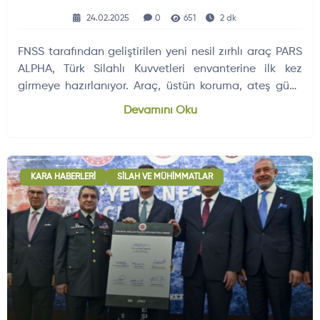
Teslimatı
24.02.2025
0
651
2 dk
FNSS tarafından geliştirilen yeni nesil zırhlı araç PARS
ALPHA, Türk Silahlı Kuvvetleri envanterine ilk kez
girmeye hazırlanıyor. Araç, üstün koruma, ateş gücü
ve hareket kabiliyetiyle dikkat çekiyor.
Devamını Oku
KARA HABERLERI
SILAH VE MÜHIMMATLAR