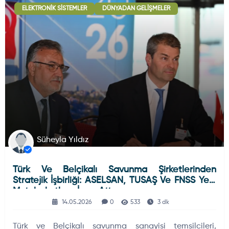
ELEKTRONIK SISTEMLER
DÜNYADAN GELIŞMELER
Deniz Haberleri
223
Uydu ve Uzay Haberi
44
Silah ve Mühimmatlar
231
Süheyla Yıldız
Türk Ve Belçikalı Savunma Şirketlerinden
Füze ve Roketler
226
Stratejik İşbirliği: ASELSAN, TUSAŞ Ve FNSS Yeni
Mutabakatlara İmza Attı
14.05.2026
0
533
3 dk
Elektronik Sistemler
537
Türk ve Belçikalı savunma sanayisi temsilcileri,