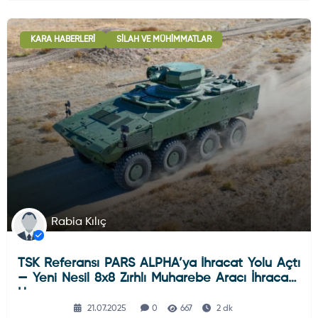
KARA HABERLERI
SILAH VE MÜHIMMATLAR
Rabia Kılıç
TSK Referansı PARS ALPHA’ya İhracat Yolu Açtı
— Yeni Nesil 8x8 Zırhlı Muharebe Aracı İhracata
Hazır
21.07.2025
0
667
2 dk