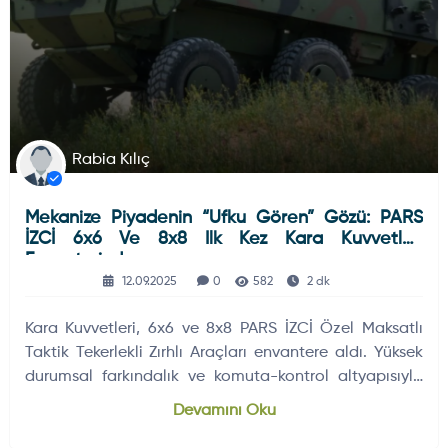
Rabia Kılıç
Mekanize Piyadenin “ufku Gören” Gözü: PARS
İZCİ 6x6 Ve 8x8 Ilk Kez Kara Kuvvetleri
Envanterinde
12.09.2025
0
582
2 dk
Kara Kuvvetleri, 6x6 ve 8x8 PARS İZCİ Özel Maksatlı
Taktik Tekerlekli Zırhlı Araçları envantere aldı. Yüksek
durumsal farkındalık ve komuta-kontrol altyapısıyla
keşif gücü artıyor.
Devamını Oku