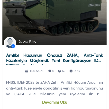
Rabia Kılıç
Amfibi Hücumun Öncüsü ZAHA, Anti-Tank
Füzeleriyle Güçlendi: Yeni Konfigürasyon IDEF
2025’te Tanıtılacak
18.07.2025
0
651
2 dk
FNSS, IDEF 2025’te ZAHA Zırhlı Amfibi Hücum Aracı’nın
anti-tank füzeleriyle donatılmış yeni konfigürasyonunu
ve ÇAKA kule ailesinin yeni üyelerini ilk kez
sergileyecek.
Devamını Oku