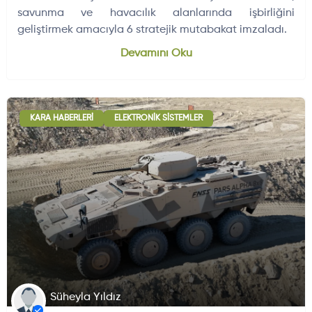
savunma ve havacılık alanlarında işbirliğini
geliştirmek amacıyla 6 stratejik mutabakat imzaladı.
Dünyadan Gelişmeler
704
Devamını Oku
KARA HABERLERI
ELEKTRONIK SISTEMLER
Süheyla Yıldız