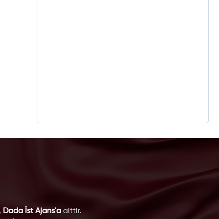
,
Dada İst Ajans'a
aittir.