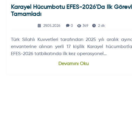
Karayel Hücumbotu EFES-2026'da Ilk Görevi
Tamamladı
29.05.2026
0
349
2 dk
Türk Silahlı Kuvvetleri tarafından 2025 yılı aralık ayın
envanterine alınan yerli 17 kişilik Karayel hücumbotlar
EFES-2026 tatbikatında ilk kez operasyonel…
Devamını Oku