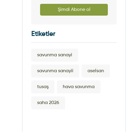
Şimdi Abone ol
Etiketler
savunma sanayi
savunma sanayii
aselsan
tusaş
hava savunma
saha 2026