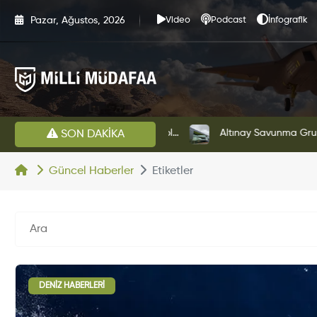
Pazar, Ağustos, 2026
Video
Podcast
İnfografik
HAVELSAN’dan Azerbaycan Hava Kuvvetlerine Kritik Komuta Kontrol Sistemi İhracatı
Altınay Savunma Grubu Ye
SON DAKİKA
Güncel Haberler
Etiketler
DENIZ HABERLERI