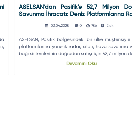
ni
ASELSAN’dan Pasifik’e 52,7 Milyon Dol
Savunma İhracatı: Deniz Platformlarına R
Silah Ve Hava Savunma Sistemleri
03.04.2025
0
756
2 dk
da
ASELSAN, Pasifik bölgesindeki bir ülke müşterisiyle
ı,
platformlarına yönelik radar, silah, hava savunma v
bağı sistemlerinin doğrudan satışı için 52,7 milyon do
ihracat sözleşmeleri yaptı. Bu anlaşma, şirketin deni
Devamını Oku
ve elektronik harp alanındaki küresel kon
güçlendirecek.