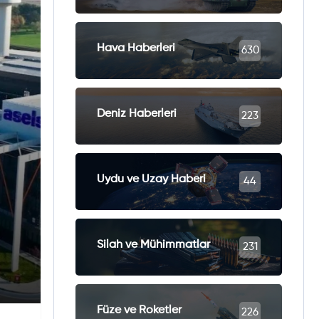
Hava Haberleri
630
Deniz Haberleri
223
Uydu ve Uzay Haberi
44
Silah ve Mühimmatlar
231
Füze ve Roketler
226