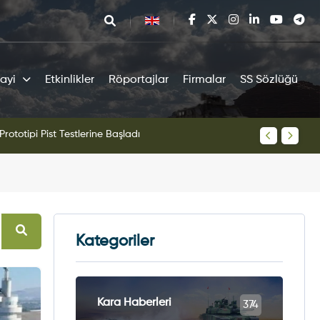
ayi
Etkinlikler
Röportajlar
Firmalar
SS Sözlüğü
tipi Pist Testlerine Başladı
KAAN Sav
Kategoriler
Kara Haberleri
374