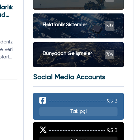
arlık
adar,
Elektronik Sistemler
537
 deniz
e veri
Dünyadan Gelişmeler
704
larlık
zcilik
umunu
Social Media Accounts
9.5 B
Takipçi
9.5 B