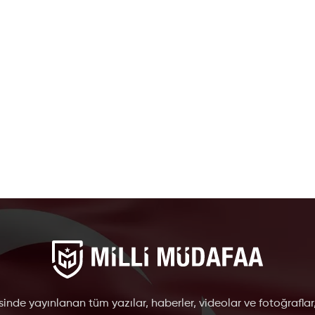
inde yayınlanan tüm yazılar, haberler, videolar ve fotoğraflar