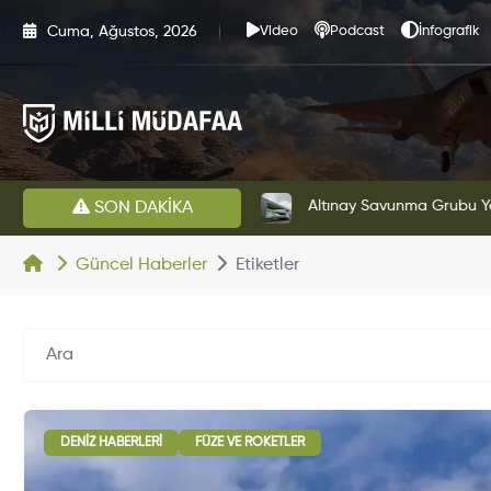
Cuma, Ağustos, 2026
Video
Podcast
İnfografik
HAVELSAN’dan Azerbaycan Hava Kuvvetlerine Kritik Komuta Kontrol Sistemi İhracatı
Altınay Savunma Grubu Ye
SON DAKİKA
Güncel Haberler
Etiketler
DENIZ HABERLERI
FÜZE VE ROKETLER