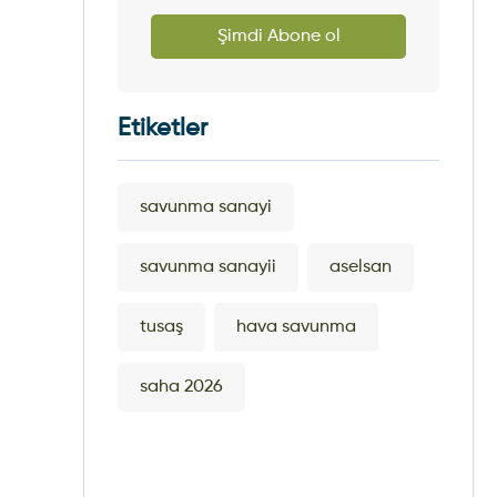
Şimdi Abone ol
Etiketler
savunma sanayi
savunma sanayii
aselsan
tusaş
hava savunma
saha 2026