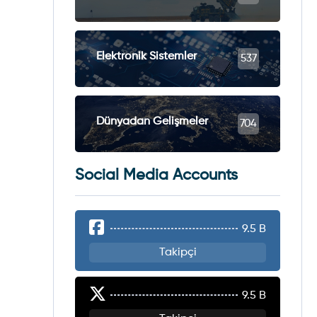
Elektronik Sistemler
537
Dünyadan Gelişmeler
704
Social Media Accounts
9.5 B
Takipçi
9.5 B