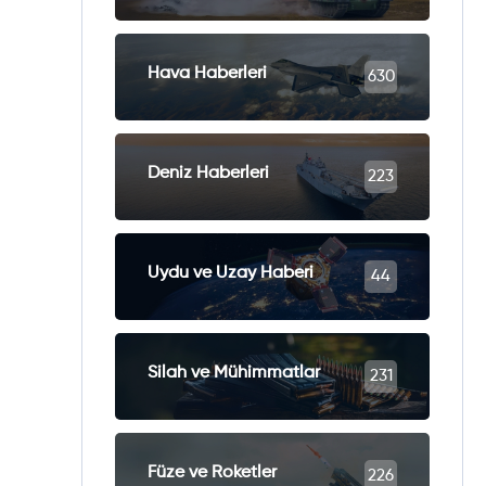
Hava Haberleri
630
Deniz Haberleri
223
Uydu ve Uzay Haberi
44
Silah ve Mühimmatlar
231
Füze ve Roketler
226