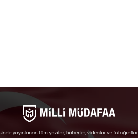
inde yayınlanan tüm yazılar, haberler, videolar ve fotoğraflar