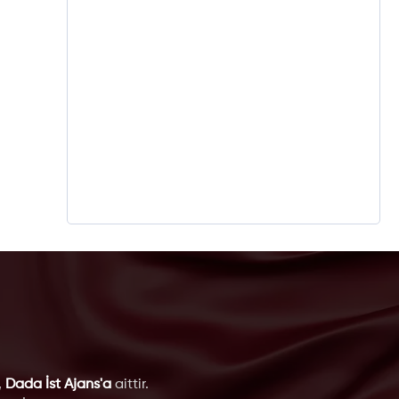
,
Dada İst Ajans'a
aittir.