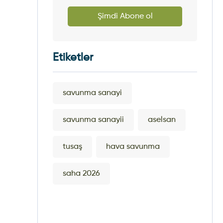
Şimdi Abone ol
Etiketler
savunma sanayi
savunma sanayii
aselsan
tusaş
hava savunma
saha 2026