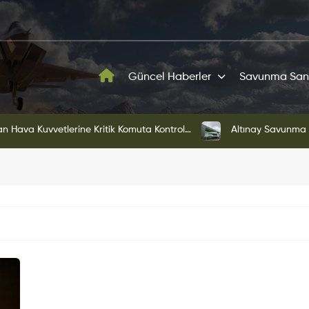
Güncel Haberler
Savunma San
ni Yönetim Yapısına Geçti
KAAN'ın Yeni Proto