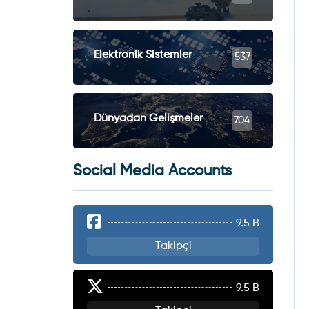
Elektronik Sistemler
537
Dünyadan Gelişmeler
704
Social Media Accounts
9.5 B
Takipçi
9.5 B