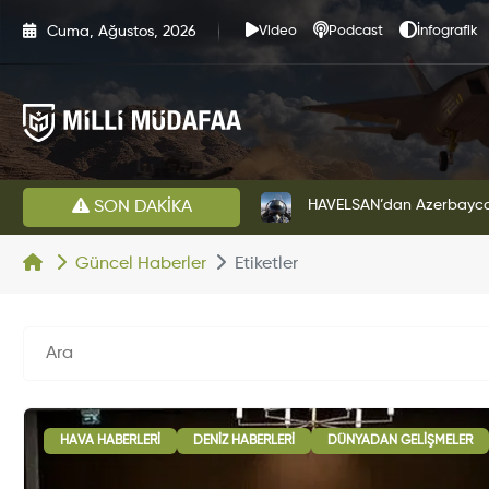
Cuma, Ağustos, 2026
Video
Podcast
İnfografik
HAVELSAN’dan Azerbaycan Hava Kuvvetlerine Kritik Komuta Kontrol Sistemi İhracatı
Altınay Savunma Grubu Ye
SON DAKİKA
Güncel Haberler
Etiketler
HAVA HABERLERI
DENIZ HABERLERI
DÜNYADAN GELIŞMELER