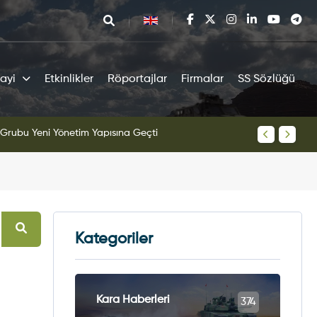
ayi
Etkinlikler
Röportajlar
Firmalar
SS Sözlüğü
tipi Pist Testlerine Başladı
KAAN Sav
Kategoriler
Kara Haberleri
374