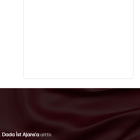
,
Dada İst Ajans'a
aittir.