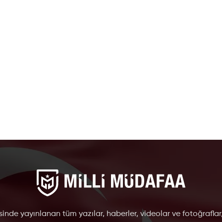
inde yayınlanan tüm yazılar, haberler, videolar ve fotoğraflar