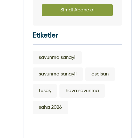
Şimdi Abone ol
Etiketler
savunma sanayi
savunma sanayii
aselsan
tusaş
hava savunma
saha 2026