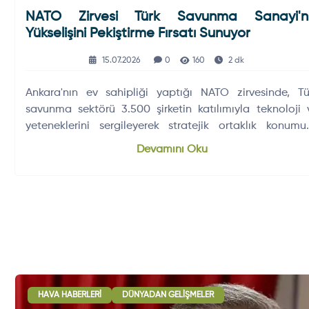
NATO Zirvesi Türk Savunma Sanayi'n
Yükselişini Pekiştirme Fırsatı Sunuyor
15.07.2026
0
160
2 dk
Ankara'nın ev sahipliği yaptığı NATO zirvesinde, Tü
savunma sektörü 3.500 şirketin katılımıyla teknoloji 
yeteneklerini sergileyerek stratejik ortaklık konumu
güçlendirmeyi…
Devamını Oku
HAVA HABERLERI
DÜNYADAN GELIŞMELER