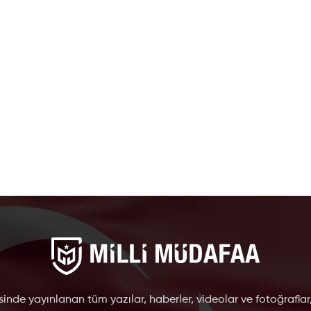
inde yayınlanan tüm yazılar, haberler, videolar ve fotoğraflar