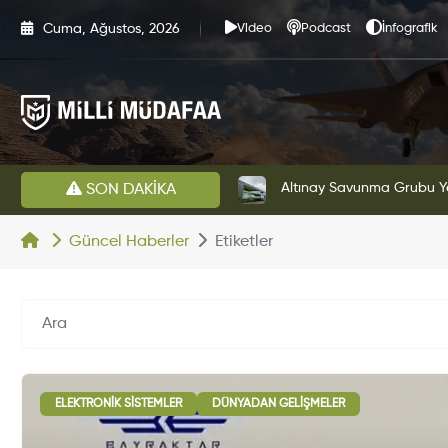
Cuma, Ağustos, 2026
Video
Podcast
İnfografik
HAVELSAN’dan Azerbaycan Hava Kuvvetlerine Kritik Komuta Kontrol Sistemi İhracatı
Altınay Savunma Grubu Ye
SON DAKİKA
Güncel Haberler
Etiketler
ELEKTRONIK SISTEMLER
DÜNYADAN GELIŞMELER