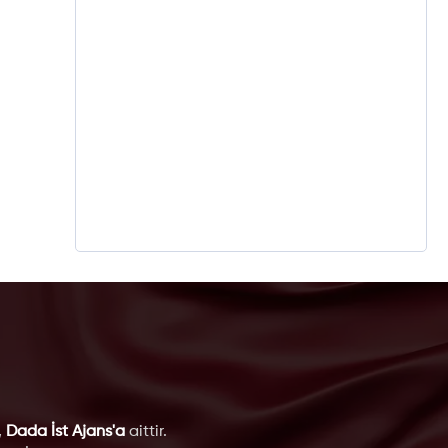
,
Dada İst Ajans'a
aittir.