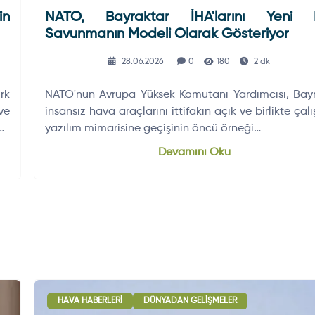
in
NATO, Bayraktar İHA'larını Yeni N
Savunmanın Modeli Olarak Gösteriyor
28.06.2026
0
180
2 dk
rk
NATO'nun Avrupa Yüksek Komutanı Yardımcısı, Bay
ve
insansız hava araçlarını ittifakın açık ve birlikte çalı
nu
yazılım mimarisine geçişinin öncü örneği…
Devamını Oku
HAVA HABERLERI
DÜNYADAN GELIŞMELER