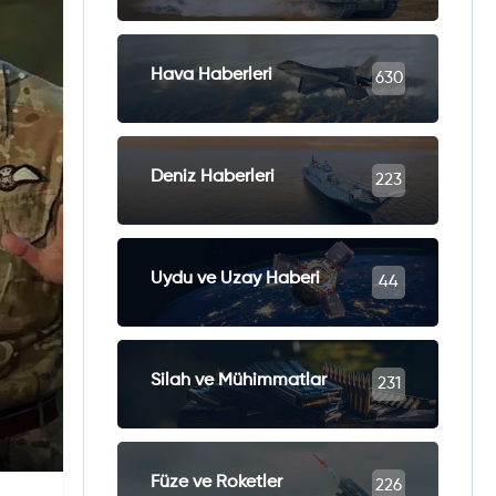
Hava Haberleri
630
Deniz Haberleri
223
Uydu ve Uzay Haberi
44
Silah ve Mühimmatlar
231
Füze ve Roketler
226