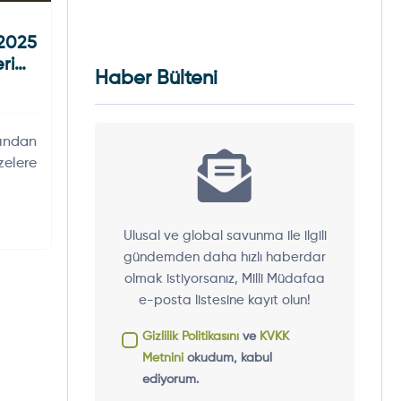
2025
eride
Haber Bülteni
ından
elere
Ulusal ve global savunma ile ilgili
gündemden daha hızlı haberdar
olmak istiyorsanız, Milli Müdafaa
e-posta listesine kayıt olun!
Gizlilik Politikasını
ve
KVKK
Metnini
okudum, kabul
ediyorum.