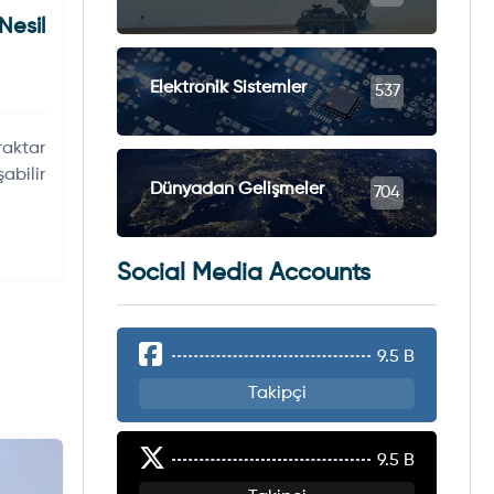
esil
Elektronik Sistemler
537
raktar
şabilir
Dünyadan Gelişmeler
704
Social Media Accounts
9.5 B
Takipçi
9.5 B