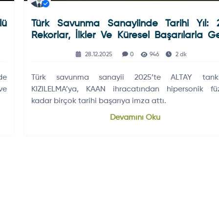
lü
Türk Savunma Sanayiinde Tarihi Yıl: 
Rekorlar, İlkler Ve Küresel Başarılarla G
Kalıyor
28.12.2025
0
946
2 dk
de
Türk savunma sanayii 2025’te ALTAY tank
 ve
KIZILELMA’ya, KAAN ihracatından hipersonik füz
kadar birçok tarihi başarıya imza attı.
Devamını Oku