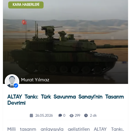
KARA HABERLERI
Deniz Haberleri
223
Uydu ve Uzay Haberi
44
Silah ve Mühimmatlar
231
Murat Yılmaz
ALTAY Tankı: Türk Savunma Sanayi'nin Tasarım
Füze ve Roketler
226
Devrimi
26.05.2026
0
299
2 dk
Elektronik Sistemler
537
Milli tasarım anlayışıyla geliştirilen ALTAY Tankı,