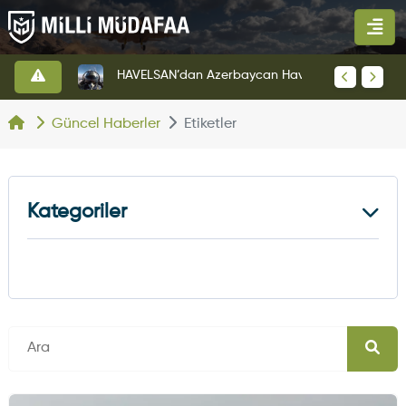
Anduril'in Ohio Tesisinden İlk YFQ-44A Fury Çıktı
HAVELSAN’dan Azerbaycan Hava Kuvvetlerine Kritik Komuta Kontrol Sistemi İhracatı
Güncel Haberler
Etiketler
Kategoriler
Kara Haberleri
374
Hava Haberleri
630