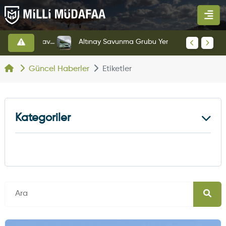
HAVELSAN’dan Azerbaycan Hava Kuvvetlerine Kritik Komuta Kontrol Sistemi İhracatı
Altınay Savunma Grubu Yeni Yönetim Yapısına Geçti
Güncel Haberler
Etiketler
Kategoriler
Kara Haberleri
374
Hava Haberleri
630