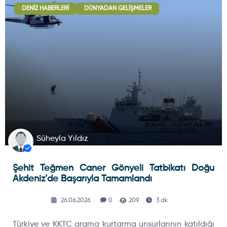
DENIZ HABERLERI
DÜNYADAN GELIŞMELER
Deniz Haberleri
223
Uydu ve Uzay Haberi
44
Silah ve Mühimmatlar
231
Süheyla Yıldız
Şehit Teğmen Caner Gönyeli Tatbikatı Doğu
Füze ve Roketler
226
Akdeniz’de Başarıyla Tamamlandı
26.06.2026
0
209
3 dk
Elektronik Sistemler
537
Türkiye ve KKTC arama kurtarma unsurlarının katıldığı