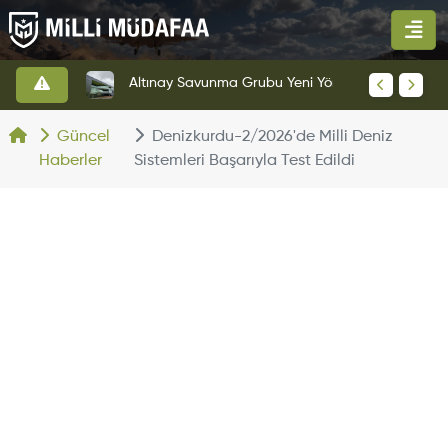
HAVELSAN’dan Azerbaycan Hava Kuvvetlerine Kritik Komuta Kontrol Sistemi İhracatı
Altınay Savunma Grubu Yeni Yönetim Yapısına Geçti
Güncel
Denizkurdu-2/2026'de Milli Deniz
Haberler
Sistemleri Başarıyla Test Edildi