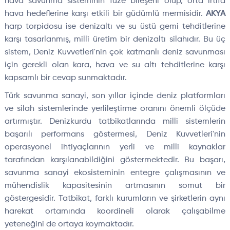
hava savunma sisteminin füze bileşeni olup, orta irtifa
hava hedeflerine karşı etkili bir güdümlü mermisidir.
AKYA
harp torpidosu ise denizaltı ve su üstü gemi tehditlerine
karşı tasarlanmış, milli üretim bir denizaltı silahıdır. Bu üç
sistem, Deniz Kuvvetleri'nin çok katmanlı deniz savunması
için gerekli olan kara, hava ve su altı tehditlerine karşı
kapsamlı bir cevap sunmaktadır.
Türk savunma sanayi, son yıllar içinde deniz platformları
ve silah sistemlerinde yerlileştirme oranını önemli ölçüde
artırmıştır. Denizkurdu tatbikatlarında milli sistemlerin
başarılı performans göstermesi, Deniz Kuvvetleri'nin
operasyonel ihtiyaçlarının yerli ve milli kaynaklar
tarafından karşılanabildiğini göstermektedir. Bu başarı,
savunma sanayi ekosisteminin entegre çalışmasının ve
mühendislik kapasitesinin artmasının somut bir
göstergesidir. Tatbikat, farklı kurumların ve şirketlerin aynı
harekat ortamında koordineli olarak çalışabilme
yeteneğini de ortaya koymaktadır.