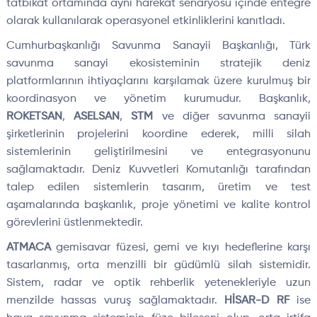
tatbikat ortamında aynı harekat senaryosu içinde entegre
olarak kullanılarak operasyonel etkinliklerini kanıtladı.
Cumhurbaşkanlığı Savunma Sanayii Başkanlığı, Türk
savunma sanayi ekosisteminin stratejik deniz
platformlarının ihtiyaçlarını karşılamak üzere kurulmuş bir
koordinasyon ve yönetim kurumudur. Başkanlık,
ROKETSAN
,
ASELSAN
,
STM
ve diğer savunma sanayii
şirketlerinin projelerini koordine ederek, milli silah
sistemlerinin geliştirilmesini ve entegrasyonunu
sağlamaktadır. Deniz Kuvvetleri Komutanlığı tarafından
talep edilen sistemlerin tasarım, üretim ve test
aşamalarında başkanlık, proje yönetimi ve kalite kontrol
görevlerini üstlenmektedir.
ATMACA
gemisavar füzesi, gemi ve kıyı hedeflerine karşı
tasarlanmış, orta menzilli bir güdümlü silah sistemidir.
Sistem, radar ve optik rehberlik yetenekleriyle uzun
menzilde hassas vuruş sağlamaktadır.
HİSAR-D RF
ise