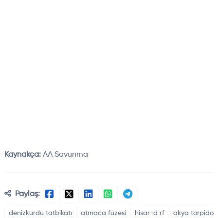
Kaynakça:
AA Savunma
Paylaş:
denizkurdu tatbikatı
atmaca füzesi
hisar-d rf
akya torpido