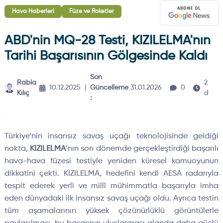
Hava Haberleri
Füze ve Roketler
ABD'nin MQ-28 Testi, KIZILELMA'nın
Tarihi Başarısının Gölgesinde Kaldı
Son
Rabia
2
10.12.2025
|
Güncelleme
31.01.2026
0
Kılıç
dk
:
T
ürkiye’nin insans
ız savaş u
ça
ğı teknolojisinde geldiği
nokta,
KIZILELMA
’nın son d
önemde gerçekle
ştirdiği başarılı
hava-hava f
üzesi testiyle yeniden küresel kamuoyunun
dikkatini çekti. KIZILELMA, hedefini kendi AESA radar
ıyla
tespit ederek yerli ve mill
î mühimmatla ba
şarıyla imha
eden d
ünyadaki ilk insans
ız savaş u
ça
ğı oldu. Ayrıca testin
t
üm a
şamalarının y
üksek çözünürlüklü görüntülerle