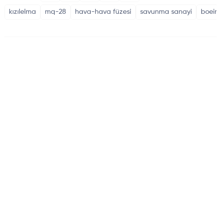
kızılelma
mq-28
hava-hava füzesi
savunma sanayi
boein