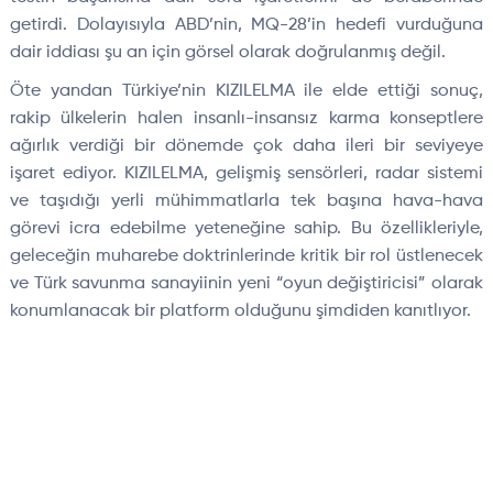
getirdi. Dolayısıyla ABD’nin, MQ-28’in hedefi vurduğuna
dair iddiası şu an i
çin görsel olarak do
ğrulanmış değil.
Öte yandan Türkiye’nin KIZILELMA ile elde etti
ği sonu
ç,
rakip ülkelerin halen insanl
ı-insansız karma konseptlere
ağırlık verdiği bir d
önemde çok daha ileri bir seviyeye
i
şaret ediyor. KIZILELMA, gelişmiş sens
örleri, radar sistemi
ve ta
şıdığı yerli m
ühimmatlarla tek ba
şına hava-hava
g
örevi icra edebilme yetene
ğine sahip. Bu
özellikleriyle,
gelece
ğin muharebe doktrinlerinde kritik bir rol
üstlenecek
ve Türk savunma sanayiinin yeni “oyun de
ğiştiricisi” olarak
konumlanacak bir platform olduğunu şimdiden kanıtlıyor.