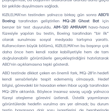
payla
şılması, bu başarının uluslararası alanda daha g
üçlü
bir
şekilde duyulmasını sağladı.
KIZILELMA’nın testinden yalnızca birka
ç gün sonra
ABD’li
Boeing
taraf
ından geliştirilen
MQ-28 Ghost Bat
i
çin
benzer bir test duyuruldu.
AIM-120 AMRAAM
hava-hava
füzesiyle yap
ılan bu testin, Boeing tarafından “bir ilk”
olarak sunulması sosyal medyada tartışma yarattı.
Kullanıcıların b
üyük bölümü, KIZILELMA’n
ın bu başarıyı
çok
daha önce hem kendi radar kabiliyetiyle hem de tam
do
ğrulanabilir g
örüntülerle gerçekle
ştirdiğini hatırlatarak
ABD’nin a
ç
ıklamasına tepki g
österdi.
ABD testinde dikkat çeken en önemli fark, MQ-28’in hedefi
kendi sensörleriyle tespit edememi
ş olmasıydı. Hedef
bilgisi, g
örevdeki bir havadan erken ihbar uça
ğı tarafından
MQ-28’e aktarıldı. B
öylece insans
ız savaş u
ça
ğı yalnızca
f
üzeyi ate
şleme g
örevini üstlendi. Üstelik yay
ımlanan
g
örüntülerde hedefin vurulma an
ı yer almadı; bu durum
testin başarısına dair soru işaretlerini de beraberinde