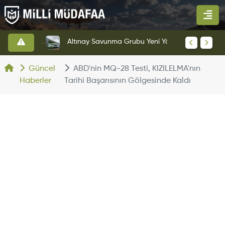
HAVELSAN’dan Azerbaycan Hava Kuvvetlerine Kritik Komuta Kontrol Sistemi İhracatı
Altınay Savunma Grubu Yeni Yönetim Yapısına Geçti
Güncel
ABD'nin MQ-28 Testi, KIZILELMA'nın
Haberler
Tarihi Başarısının Gölgesinde Kaldı