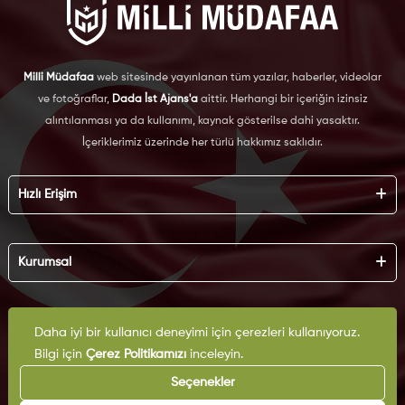
Milli Müdafaa
web sitesinde yayınlanan tüm yazılar, haberler, videolar
ve fotoğraflar,
Dada İst Ajans'a
aittir. Herhangi bir içeriğin izinsiz
alıntılanması ya da kullanımı, kaynak gösterilse dahi yasaktır.
İçeriklerimiz üzerinde her türlü hakkımız saklıdır.
Hızlı Erişim
Hakkımızda
Künye
Kurumsal
Reklam
İş Birliği
KVKK
Arşiv
Çerez Politikası
İletişim
Daha iyi bir kullanıcı deneyimi için çerezleri kullanıyoruz.
Gizlilik Politikası
Yazarlar
Bilgi için
Çerez Politikamızı
inceleyin.
Kullanım Şartları
Yayın İlkeleri
Seçenekler