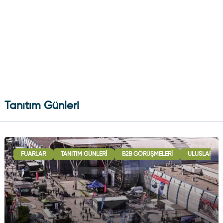
Tanıtım Günleri
FUARLAR
TANITIM GÜNLERI
B2B GÖRÜŞMELERI
ULUSLARARAS