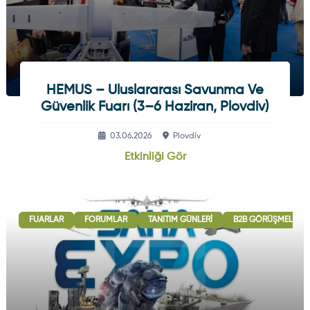
HEMUS – Uluslararası Savunma Ve
Güvenlik Fuarı (3–6 Haziran, Plovdiv)
03.06.2026
Plovdiv
Etkinliği Gör
FUARLAR
FORUMLAR
TANITIM GÜNLERI
B2B GÖRÜŞMELERI