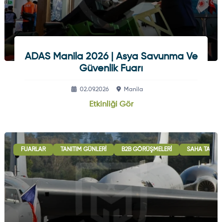
ADAS Manila 2026 | Asya Savunma Ve
Güvenlik Fuarı
02.09.2026
Manila
Etkinliği Gör
FUARLAR
TANITIM GÜNLERI
B2B GÖRÜŞMELERI
SAHA TATBIK