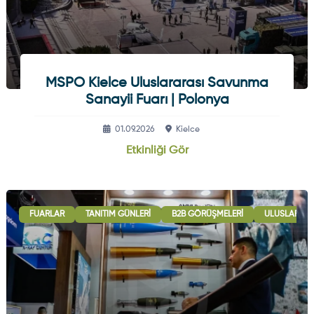
MSPO Kielce Uluslararası Savunma
Sanayii Fuarı | Polonya
01.09.2026
Kielce
Etkinliği Gör
FUARLAR
TANITIM GÜNLERI
B2B GÖRÜŞMELERI
ULUSLARARAS