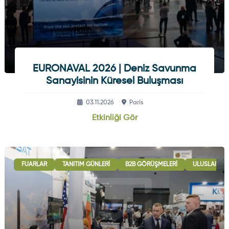
EURONAVAL 2026 | Deniz Savunma
Sanayisinin Küresel Buluşması
03.11.2026
Paris
Etkinliği Gör
FUARLAR
TANITIM GÜNLERI
B2B GÖRÜŞMELERI
ULUSLARARAS