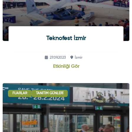
Teknofest İzmir
27.09.2023
İzmir
Etkinliği Gör
FUARLAR
TANITIM GÜNLERI