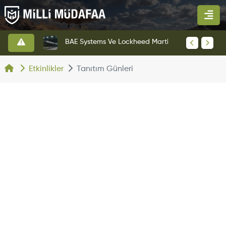
KAAN Savaş Uçağı Ön Uçuş Taksi Testini Başarıyla Tamamladı
BAE Systems Ve Lockheed Martin'den Blizzard Çok Görevli İHA
Etkinlikler
Tanıtım Günleri